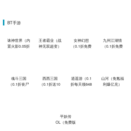
BT手游
诛神世界（内
王者霸业（战
女神幻想
九州江湖情
置火影0.05折
神无双超变）
（0.1折免费
（0.1折免费
买断版）
版）
版）
魂斗三国
西西三国
逍遥游（0.1
山河（免氪福
（0.1折丧尸
（0.1折送10
折每天领648
利爆亿充）
围城）
星魔赵云）
金票）
平妖传
OL（免费版
0.1折鬼灭之