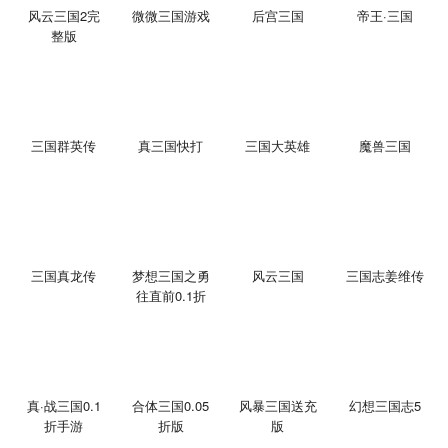
风云三国2完
微微三国游戏
后宫三国
帝王·三国
整版
三国群英传
真三国快打
三国大英雄
魔兽三国
三国真龙传
梦想三国之勇
风云三国
三国志姜维传
往直前0.1折
版手游
真·战三国0.1
合体三国0.05
风暴三国送充
幻想三国志5
折手游
折版
版