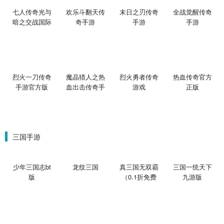
七人传奇光与
欢乐斗翻天传
末日之刃传奇
全战觉醒传奇
暗之交战国际
奇手游
手游
手游
服
烈火一刀传奇
魔晶猎人之热
烈火勇者传奇
热血传奇官方
手游官方版
血出击传奇手
游戏
正版
游
三国手游
少年三国志bt
龙纹三国
真三国无双霸
三国一统天下
版
（0.1折免费
九游版
版）