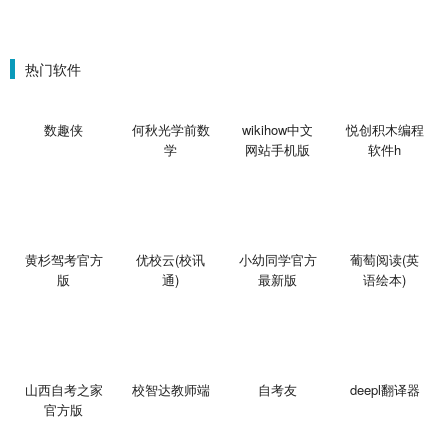
刃）
热门软件
数趣侠
何秋光学前数
wikihow中文
悦创积木编程
学
网站手机版
软件h
黄杉驾考官方
优校云(校讯
小幼同学官方
葡萄阅读(英
版
通)
最新版
语绘本)
山西自考之家
校智达教师端
自考友
deepl翻译器
官方版