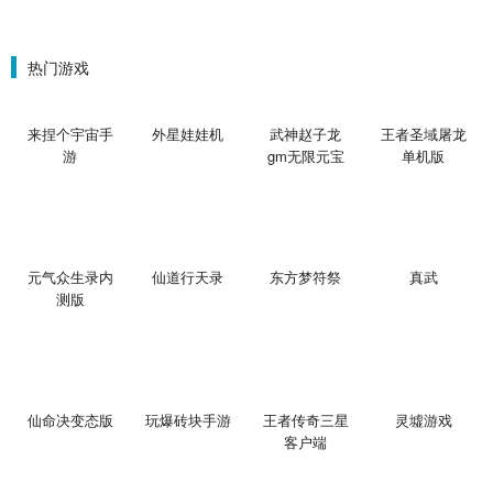
热门游戏
来捏个宇宙手
外星娃娃机
武神赵子龙
王者圣域屠龙
游
gm无限元宝
单机版
版
元气众生录内
仙道行天录
东方梦符祭
真武
测版
仙命决变态版
玩爆砖块手游
王者传奇三星
灵墟游戏
客户端