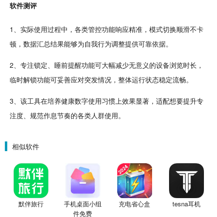
软件
测评
1、实际使用过程中，各类管控功能响应精准，模式切换顺滑
不卡
顿，数据汇总结果能够为自我行为调整提供可靠依据。
2、专注锁定、睡前提醒功能可大幅减少无意义的设备浏览时长，
临时解锁功能可妥善应对突发情况，整体运行状态稳定
流畅
。
3、该工具在
培养
健康数字使用习惯上效果显著，适配想要提升专
注度、规范作息
节奏
的各类人群使用。
相似软件
默伴旅行
手机桌面小组
充电省心盒
tesna耳机
件免费