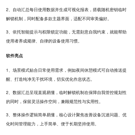
2、自动汇总每日使用
数据
并生成
可视化
报表，搭载
随机
密钥临时
解锁
机制，同时配备多款
主题
界面，适配不同审美偏好。
3、依托
智能
提示与权限锁定功能，无需刻意自我约束，就能帮助
使用者养成规律、自律的设备使用习惯。
软件亮点
1、场景模式贴合日常使用需求，例如
夜间
休憩模式可自动推送提
醒、打造纯净无干扰环境，切实优化作息状态。
2、数据汇总呈现直观易懂，临时解
锁机
制在保障自我管控规划性
的同时，保留灵活操作
空间
，兼顾规范性与实用性。
3、整
体操
作
逻辑
简单
易懂，核心
设计
聚焦改善设备沉迷问题、优
化时间管理能力，上手简单、便于长期坚持使用。