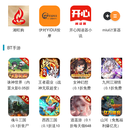
湘旺购
伊对YIDUI按
开心阅读器小
miui计算器
摩
说
BT手游
诛神世界（内
王者霸业（战
女神幻想
九州江湖情
置火影0.05折
神无双超变）
（0.1折免费
（0.1折免费
买断版）
版）
版）
魂斗三国
西西三国
逍遥游（0.1
山河（免氪福
（0.1折丧尸
（0.1折送10
折每天领648
利爆亿充）