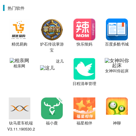
围城）
星魔赵云）
金票）
热门软件
精优易购
炉石传说掌游
快乐辣妈
百度多酷书城
宝
这儿
相亲网
女神叫你起床
日程清单管理
钛马星车机端
福小鹿
福星相伴
神聊
V3.11.190530.2