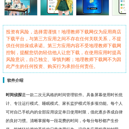
投资有风险，选择需谨慎！地理教师下载网仅为应用商店
下载平台，与第三方应用之间不存在任何关联关系，不提
供任何担保或承诺。第三方应用内容不受地理教师下载网
控制，提醒您切勿轻信他人让您下载，在使用应用时提高
风险意识，自己独立、审慎判断；地理教师下载网不为因
此产生的任何投资、购买行为承担任何责任。
软件介绍
时间
侦探
是一款
二次元
风格的
时间管理
软件
。具备屏幕使用时长
统
计
、
专注
运行模式、睡眠模式、家长监护模式等多项功能。每个人
可对自己
手机
内的全部应用设定单日使用时限，借此逐步
养成
自律
的良好习惯。清晰掌握每一段花费的时间，令每分每秒都产生价