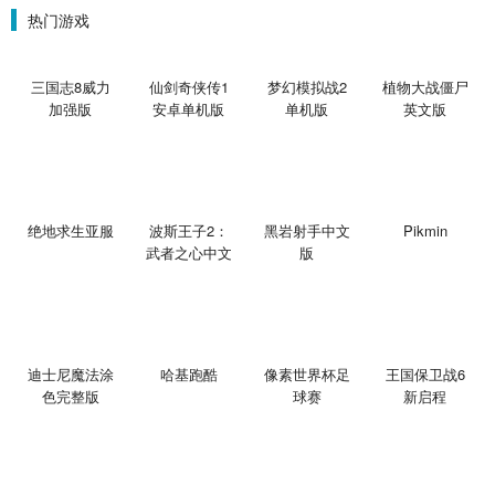
热门游戏
三国志8威力
仙剑奇侠传1
梦幻模拟战2
植物大战僵尸
加强版
安卓单机版
单机版
英文版
绝地求生亚服
波斯王子2：
黑岩射手中文
Pikmin
武者之心中文
版
版
迪士尼魔法涂
哈基跑酷
像素世界杯足
王国保卫战6
色完整版
球赛
新启程