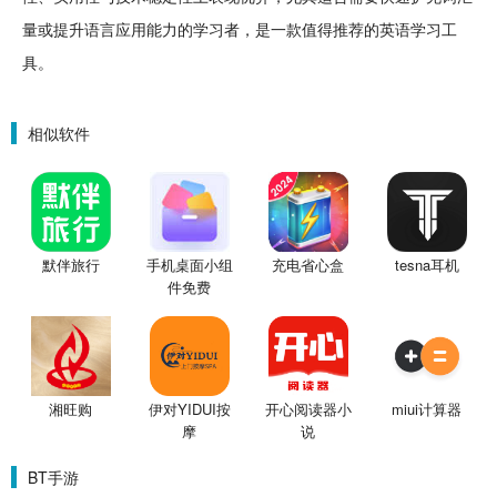
量或提升语言应用能力的学习者，是一款值得推荐的
英语学习
工
具。
相似软件
默伴旅行
手机桌面小组
充电省心盒
tesna耳机
件免费
湘旺购
伊对YIDUI按
开心阅读器小
miui计算器
摩
说
BT手游