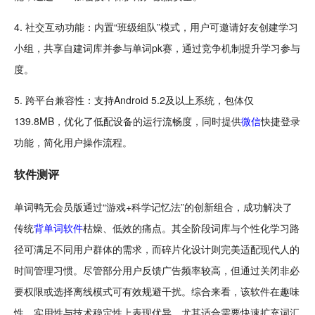
4. 社
交互
动功能：内置“班级
组队
”模式，用户可邀请好友创建学习
小组，共享自建词库并参与单词
pk
赛，通过竞争机制提升学习参与
度。
5. 跨平台兼容性：支持Android 5.2及以上系统，包体仅
139.8MB，优化了
低配
设备的运行
流畅
度，同时提供
微信
快捷登录
功能，简化用户操作流程。
软件
测评
单词鸭无会员版通过“游戏+科学记忆法”的创新组合，成功解决了
传统
背单词软件
枯燥、低效的痛点。其全阶段词库与个性化学习路
径可满足不同用户群体的需求，而碎片化设计则完美适配现代人的
时间管理
习惯。尽管部分用户反馈广告频率较高，但通
过关
闭非必
要权限或选择离线模式可有效规避干扰。综合来看，该软件在趣味
性、实用性与技术稳定性上表现优异，尤其适合需要快速扩充词汇