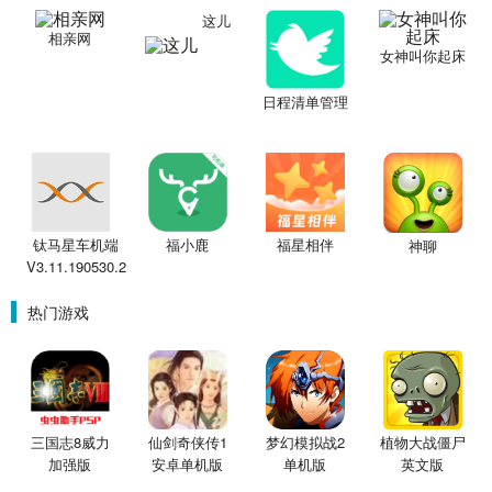
这儿
相亲网
女神叫你起床
日程清单管理
钛马星车机端
福小鹿
福星相伴
神聊
V3.11.190530.2
热门游戏
三国志8威力
仙剑奇侠传1
梦幻模拟战2
植物大战僵尸
加强版
安卓单机版
单机版
英文版