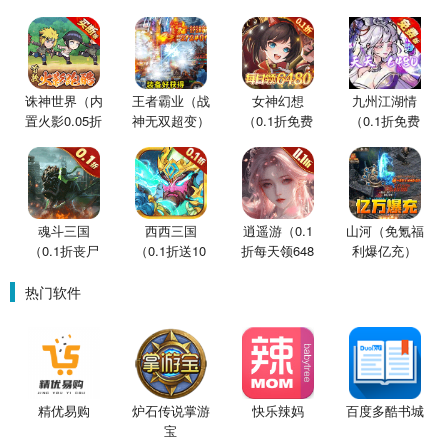
诛神世界（内
王者霸业（战
女神幻想
九州江湖情
置火影0.05折
神无双超变）
（0.1折免费
（0.1折免费
买断版）
版）
版）
魂斗三国
西西三国
逍遥游（0.1
山河（免氪福
（0.1折丧尸
（0.1折送10
折每天领648
利爆亿充）
围城）
星魔赵云）
金票）
热门软件
精优易购
炉石传说掌游
快乐辣妈
百度多酷书城
宝