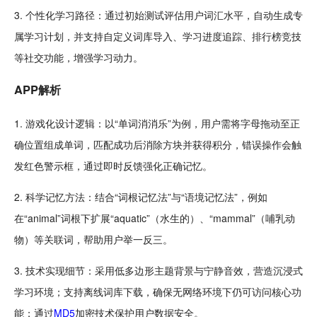
3. 个性化学习路径：通过初始
测试
评估用户词汇水平，自动生成专
属学习计划，并支持自定义词库导入、学习进度追踪、排行榜
竞技
等
社交
功能，增强学习动力。
APP解析
1. 游戏化设计逻辑：以“单词消消乐”为例，用户需将字母拖动至正
确位置组成单词，匹配成功后
消除
方块
并获得积分，错误操作会触
发红色警示框，通过即时反馈强化正确记忆。
2. 科学记忆方法：结合“词根记忆法”与“语境记忆法”，例如
在“animal”词根下扩展“aquatic”（水生的）、“mammal”（哺乳
动
物
）等关联词，帮助用户举一反三。
3.
技术
实现细节：采用低多边形
主题
背景与宁静
音效
，营造
沉浸
式
学习环境；支持
离线
词库下载，确保无网络环境下仍可访问核心功
能；通过
MD5
加密
技术保护用户
数据
安全
。