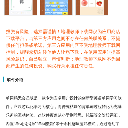
投资有风险，选择需谨慎！地理教师下载网仅为应用商店
下载平台，与第三方应用之间不存在任何关联关系，不提
供任何担保或承诺。第三方应用内容不受地理教师下载网
控制，提醒您切勿轻信他人让您下载，在使用应用时提高
风险意识，自己独立、审慎判断；地理教师下载网不为因
此产生的任何投资、购买行为承担任何责任。
软件介绍
单词
鸭无会员版是一款专为
安卓
用户
设计
的创新型
英语单词
学习
软
件
，它以游戏
化学
习为核心，将
传统
枯燥的
背单词
过程转化为充满
乐趣的
互动
体验。该软件覆盖从小学到
雅思
、
托福
等全阶段词汇，
内置“单词
消消乐
”“单词
数独
”等十余种
趣味
游戏模式，通过拖动
字