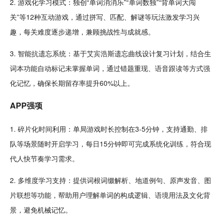
2. 游戏化学习模式：独创“单词消消乐”“单词数独”“背单词大闯
关”等12种互动游戏，通过拼写、匹配、解谜等玩法激发学习兴
趣，每关难度逐步递增，兼顾
挑战
性与成就感。
3. 智能抗遗忘系统：基于艾宾浩斯遗忘曲线设计复习
计划
，结合生
词本功能自动标记未掌握单词，通过错题重现、
语音
跟读等方式强
化记忆，确保长期留存率提升60%以上。
APP强项
1.
碎片
化时间利用：单局游戏时长控制在3-5分钟，支持
通勤
、排
队等场景
随时
开启学习，每日15分钟即可完成系统化训练，符合
现
代
人
快节奏
学习需求。
2. 多维度学习支持：提供词根词缀解析、地道例句、原声发音、图
片联想等功能，帮助用户理解单词的构成
逻辑
、语境用法及文化背
景，避免机械记忆。