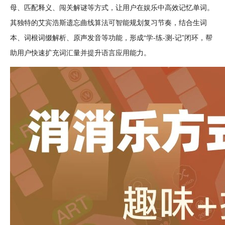
母
、匹配释义、
闯关
解谜
等方式，让用户在
娱乐
中高效
记忆
单词。
其独特的艾宾浩斯遗忘曲线算法可
智能
规划复习
节奏
，结合生词
本、词根词缀解析、原声发音等功能，形成“学-练-测-记”闭环，帮
助用户快速扩充词汇量并提升语言应用能力。