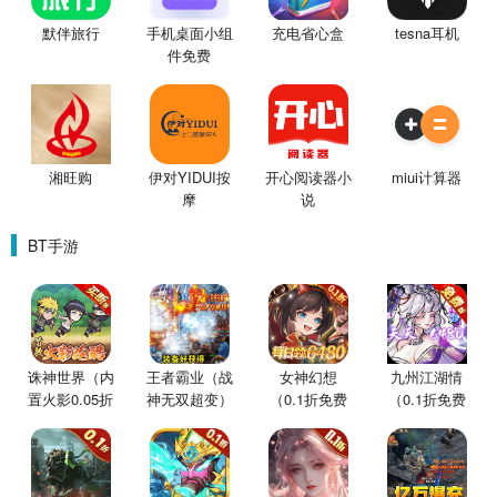
默伴旅行
手机桌面小组
充电省心盒
tesna耳机
件免费
湘旺购
伊对YIDUI按
开心阅读器小
miui计算器
摩
说
BT手游
诛神世界（内
王者霸业（战
女神幻想
九州江湖情
置火影0.05折
神无双超变）
（0.1折免费
（0.1折免费
买断版）
版）
版）