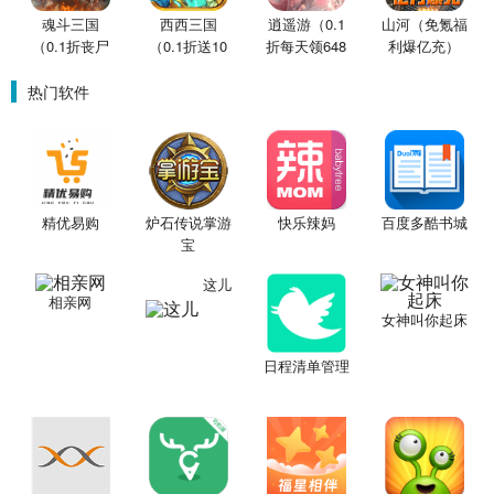
魂斗三国
西西三国
逍遥游（0.1
山河（免氪福
（0.1折丧尸
（0.1折送10
折每天领648
利爆亿充）
围城）
星魔赵云）
金票）
热门软件
精优易购
炉石传说掌游
快乐辣妈
百度多酷书城
宝
这儿
相亲网
女神叫你起床
日程清单管理