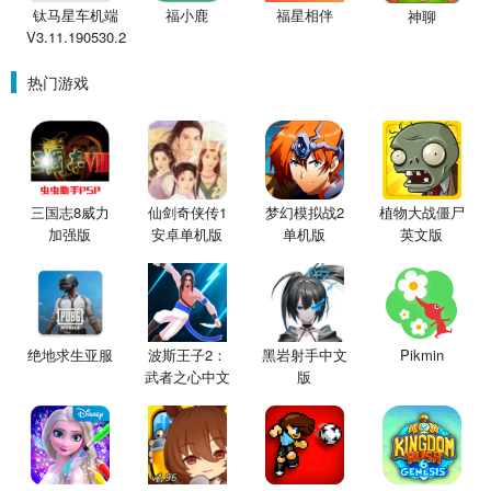
钛马星车机端
福小鹿
福星相伴
神聊
V3.11.190530.2
热门游戏
三国志8威力
仙剑奇侠传1
梦幻模拟战2
植物大战僵尸
加强版
安卓单机版
单机版
英文版
绝地求生亚服
波斯王子2：
黑岩射手中文
Pikmin
武者之心中文
版
版