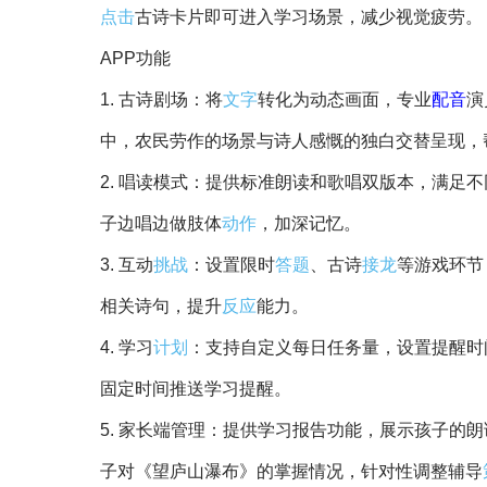
点击
古诗卡片即可进入学习场景，减少视觉疲劳。
APP功能
1. 古诗剧场：将
文字
转化为动态画面，专业
配音
演
中，农民劳作的场景与诗人感慨的独白交替呈现，
2. 唱读模式：提供标准朗读和歌唱双版本，满足
子边唱边做肢体
动作
，加深记忆。
3. 互动
挑战
：设置限时
答题
、古诗
接
龙
等游戏环节
相关诗句，提升
反应
能力。
4. 学习
计划
：支持自定义每日任务量，设置提醒时
固定时间推送学习提醒。
5. 家长端管理：提供学习报告功能，展示孩子的
子对《望庐山瀑布》的掌握情况，针对性调整辅导