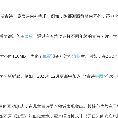
外拓展古诗，覆盖课内外需求。例如，除部编版教材内容外，还包
。
央播放键进入主
菜单
；通过左右滑动选择不同年级的古诗卡片；学
装包大小约116MB，优化了
低配
设备的运行
流畅
度。例如，在2GB
学习新鲜感。例如，2025年12月更新中加入了“古诗
拼图
”游戏
富的互动形式，在儿童古诗学习领域表现突出。其核心优势在于
场还原《江雪》的孤寂意境，配合唱读模式让《元日》的喜庆氛