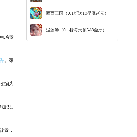
西西三国（0.1折送10星魔赵云）
逍遥游（0.1折每天领648金票）
画场景
告
。家
改编为
展知识。
背景，