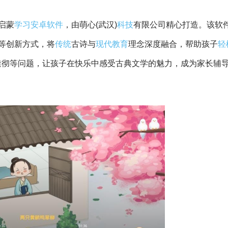
启蒙
学习
安卓
软件
，由萌心(武汉)
科技
有限公司精心打造。该软
等创新方式，将
传统
古诗与
现代
教育
理念深度融合，帮助孩子
轻
不透彻等问题，让孩子在快乐中感受古典文学的魅力，成为家长辅