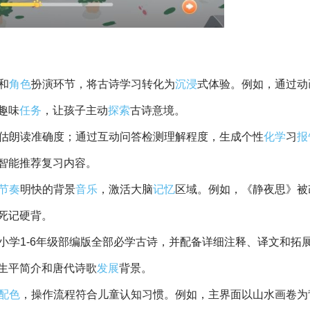
和
角色
扮演环节，将古诗学习转化为
沉浸
式体验。例如，通过动
趣味
任务
，让孩子主动
探索
古诗意境。
估朗读准确度；通过互动问答检测理解程度，生成个性
化学
习
报
智能推荐复习内容。
节奏
明快的背景
音乐
，激活大脑
记忆
区域。例如，《静夜思》被
死记硬背。
小学1-6年级部编版全部必学古诗，并配备详细注释、译文和拓
生平简介和唐代诗歌
发展
背景。
配色
，操作流程符合儿童认知习惯。例如，主界面以山水画卷为