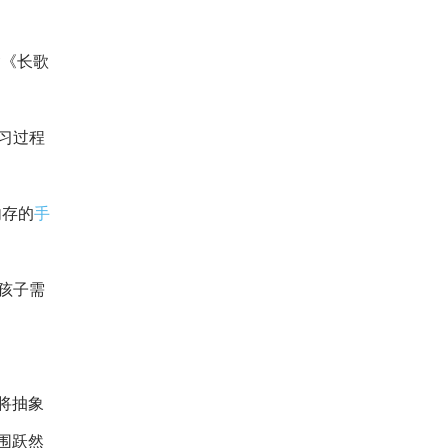
含《长歌
习过程
内存的
手
，孩子需
将抽象
围跃然