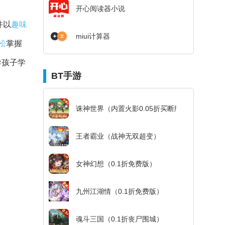
开心阅读器小说
件以
趣味
miui计算器
松
掌握
导孩子学
BT手游
诛神世界（内置火影0.05折买断版）
王者霸业（战神无双超变）
女神幻想（0.1折免费版）
九州江湖情（0.1折免费版）
魂斗三国（0.1折丧尸围城）