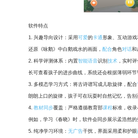
软件特点
1. 兴趣导向设计：采用
可爱
的
卡通
形象、互动游戏
还原《咏鹅》中白鹅戏水的画面，
配合
角色
对话
和
2. 科学评测体系：内置
智能
语音
识别
技术
，实时评
长可查看孩子的进步曲线，系统还会根据薄弱环节
3. 多模态学习方式：将古诗谱写成儿歌旋律，配合
朗朗上口的旋律，孩子可在玩耍时自然记忆，告别
4.
教材
同步
覆盖：严格遵循教育部
课程
标准，收录
例如，学习《春晓》时，软件会同步展示孟浩然的
5. 纯净学习环境：
无广告
干扰，界面采用柔和护眼