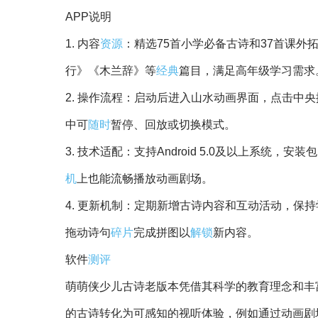
APP说明
1. 内容
资源
：精选75首小学必备古诗和37首课
行》《木兰辞》等
经典
篇目，满足高年级学习需求
2. 操作流程：启动后进入山水动画界面，点击中
中可
随时
暂停、回放或切换模式。
3. 技术适配：支持Android 5.0及以上系统，安
机
上也能流畅播放动画剧场。
4. 更新机制：定期新增古诗内容和互动活动，保持
拖动诗句
碎片
完成拼图以
解锁
新内容。
软件
测评
萌萌侠少儿古诗老版本凭借其科学的教育理念和丰
的古诗转化为可感知的视听体验，例如通过动画剧