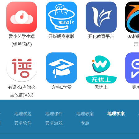
爱小艺学生端
开饭吗商家版
开化教育平台
0A协
(钢琴陪练)
理
有谱么(有谱么
方特E学堂
无忧上
完
吉他谱)V3.3
普
地理试题
地理课件
地理教案
地理学案
图
安卓软件
安卓游戏
专题