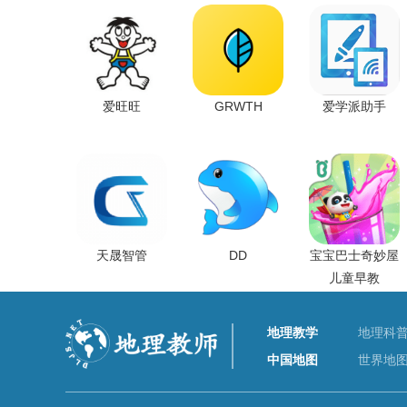
爱旺旺
GRWTH
爱学派助手
天晟智管
DD
宝宝巴士奇妙屋
儿童早教
地理教学
地理科
中国地图
世界地