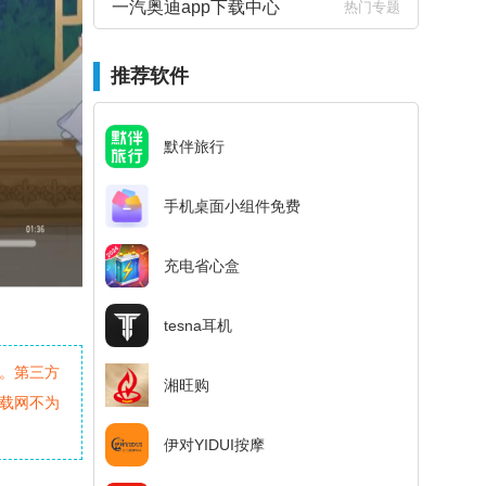
一汽奥迪app下载中心
热门专题
推荐软件
默伴旅行
手机桌面小组件免费
充电省心盒
tesna耳机
。第三方
湘旺购
载网不为
伊对YIDUI按摩