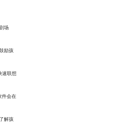
剧场
鼓励孩
快速联想
软件会在
了解孩