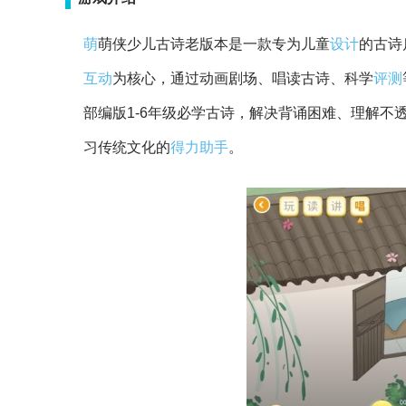
萌
萌侠少儿古诗老版本是一款专为儿童
设计
的古诗
互动
为核心，通过动画剧场、唱读古诗、科学
评测
部编版1-6年级必学古诗，解决背诵困难、理解
习传统文化的
得力
助手
。