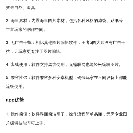
效果自然、逼真。
2. 海量
素材
：内置海量图片素材，包括各种风格的
滤镜
、
贴纸
等，
丰富玩家的创作
空间
。
3.
无广告
干扰：相比其他图片编辑软件，王者p图大师
没有广告
干
扰，让玩家更
专注
于图片编辑。
4.
离线
使用：软件支持离线使用，无需联网也能轻松
编辑图片
。
5. 兼容性强：软件兼容多种安卓机型，确保玩家在不同设备上都能
流畅
使用。
app优势
1. 操作简便：软件界面简洁明了，操作流程
简单
易懂，无需专业图
片编辑
技能
即可上手。