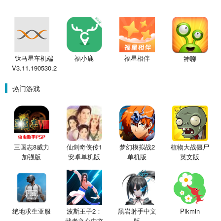
钛马星车机端
福小鹿
福星相伴
神聊
V3.11.190530.2
热门游戏
三国志8威力
仙剑奇侠传1
梦幻模拟战2
植物大战僵尸
加强版
安卓单机版
单机版
英文版
绝地求生亚服
波斯王子2：
黑岩射手中文
Pikmin
武者之心中文
版