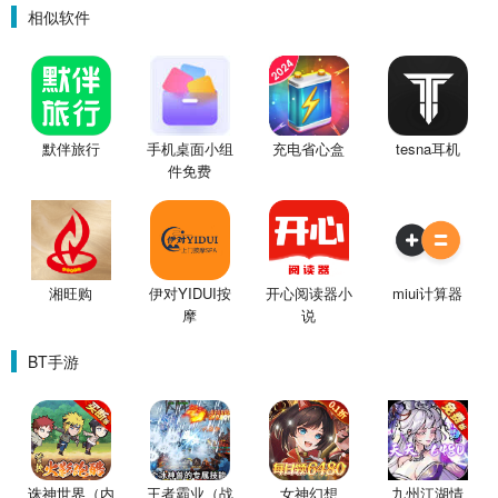
相似软件
默伴旅行
手机桌面小组
充电省心盒
tesna耳机
件免费
湘旺购
伊对YIDUI按
开心阅读器小
miui计算器
摩
说
BT手游
诛神世界（内
王者霸业（战
女神幻想
九州江湖情