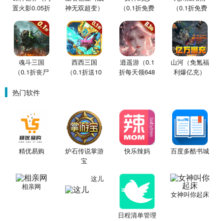
置火影0.05折
神无双超变）
（0.1折免费
（0.1折免费
买断版）
版）
版）
魂斗三国
西西三国
逍遥游（0.1
山河（免氪福
（0.1折丧尸
（0.1折送10
折每天领648
利爆亿充）
围城）
星魔赵云）
金票）
热门软件
精优易购
炉石传说掌游
快乐辣妈
百度多酷书城
宝
这儿
相亲网
女神叫你起床
日程清单管理