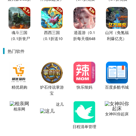
买断版）
版）
版）
魂斗三国
西西三国
逍遥游（0.1
山河（免氪福
（0.1折丧尸
（0.1折送10
折每天领648
利爆亿充）
围城）
星魔赵云）
金票）
热门软件
精优易购
炉石传说掌游
快乐辣妈
百度多酷书城
宝
这儿
相亲网
女神叫你起床
日程清单管理