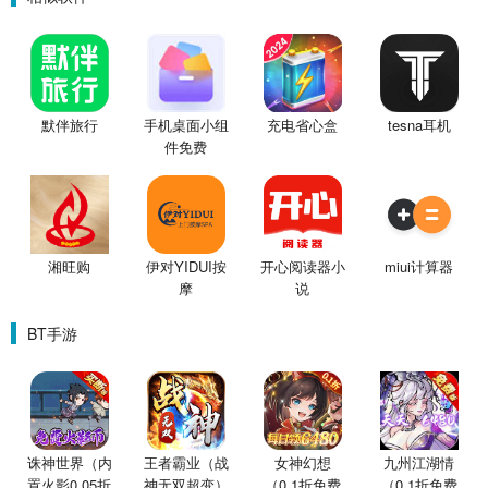
默伴旅行
手机桌面小组
充电省心盒
tesna耳机
件免费
湘旺购
伊对YIDUI按
开心阅读器小
miui计算器
摩
说
BT手游
诛神世界（内
王者霸业（战
女神幻想
九州江湖情
置火影0.05折
神无双超变）
（0.1折免费
（0.1折免费