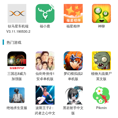
钛马星车机端
福小鹿
福星相伴
神聊
V3.11.190530.2
热门游戏
三国志8威力
仙剑奇侠传1
梦幻模拟战2
植物大战僵尸
加强版
安卓单机版
单机版
英文版
绝地求生亚服
波斯王子2：
黑岩射手中文
Pikmin
武者之心中文
版