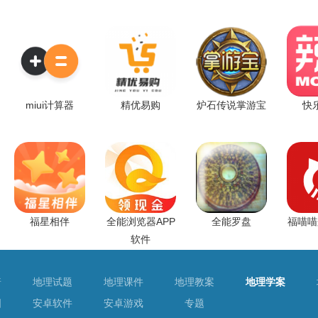
miui计算器
精优易购
炉石传说掌游宝
快
福星相伴
全能浏览器APP
全能罗盘
福喵喵
软件
普
地理试题
地理课件
地理教案
地理学案
图
安卓软件
安卓游戏
专题