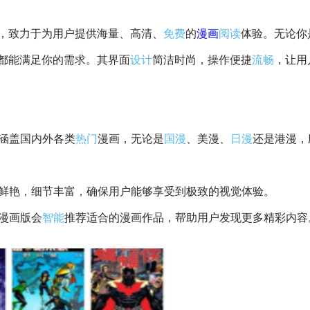
，致力于为用户提供海量、高清、
免费
的
漫画
阅读
体验。无论你
都能满足你的需求。其界面
设计
简洁时尚，操作便捷
流畅
，让用
涵盖国内外各类
热门
漫画，无论是
国漫
、美漫、
日漫
还是港漫，
鲜艳，细节丰富，确保用户能够享受到极致的视觉体验。
趣漫画版会
智能
推荐适合的漫画作品，帮助用户发现更多精彩内容