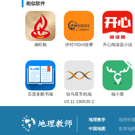
相似软件
湘旺购
伊对YIDUI按摩
开心阅读器小说
百度多酷书城
钛马星车机端
福小鹿
V3.11.190530.2
地理教学
地理科
中国地图
世界地