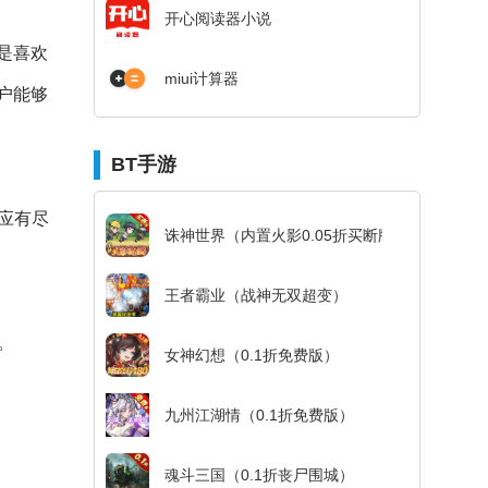
开心阅读器小说
是喜欢
miui计算器
户能够
BT手游
应有尽
诛神世界（内置火影0.05折买断版）
王者霸业（战神无双超变）
。
女神幻想（0.1折免费版）
九州江湖情（0.1折免费版）
魂斗三国（0.1折丧尸围城）