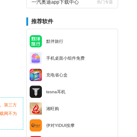
一汽奥迪app下载中心
热门专题
推荐软件
默伴旅行
手机桌面小组件免费
充电省心盒
tesna耳机
。第三方
湘旺购
载网不为
伊对YIDUI按摩