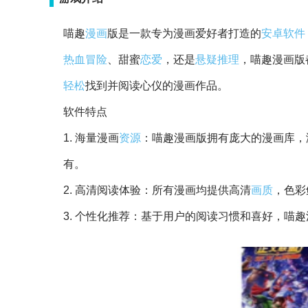
喵趣
漫画
版是一款专为漫画爱好者打造的
安卓
软件
热血
冒险
、甜蜜
恋爱
，还是
悬疑
推理
，喵趣漫画版
轻松
找到并阅读心仪的漫画作品。
软件特点
1. 海量漫画
资源
：喵趣漫画版拥有庞大的漫画库，
有。
2. 高清阅读体验：所有漫画均提供高清
画质
，色彩
3. 个性化推荐：基于用户的阅读习惯和喜好，喵