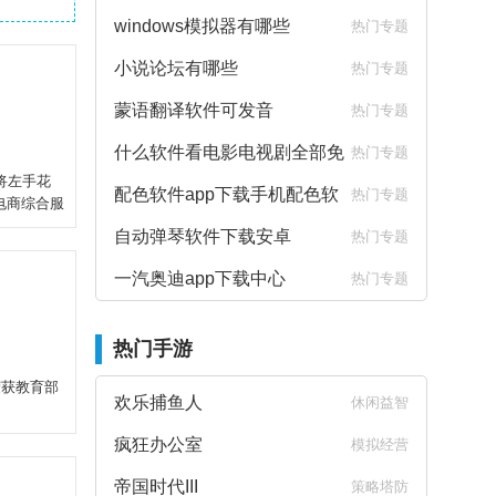
windows模拟器有哪些
热门专题
小说论坛有哪些
热门专题
蒙语翻译软件可发音
热门专题
什么软件看电影电视剧全部免
热门专题
将左手花
费
配色软件app下载手机配色软
热门专题
电商综合服
件下载
自动弹琴软件下载安卓
热门专题
一汽奥迪app下载中心
热门专题
热门手游
荣获教育部
欢乐捕鱼人
休闲益智
疯狂办公室
模拟经营
帝国时代III
策略塔防