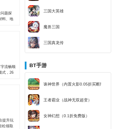
三国大英雄
术问题探
材料、地
魔兽三国
三国真龙传
BT手游
打字流畅顺
式，26
诛神世界（内置火影0.05折买断版）
王者霸业（战神无双超变）
女神幻想（0.1折免费版）
在提升玩
轻松领取