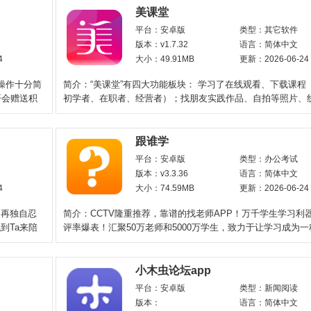
美课堂
平台：安卓版
类型：其它软件
版本：v1.7.32
语言：简体中文
4
大小：49.91MB
更新：2026-06-24
操作十分简
简介：“美课堂”有四大功能板块： 学习了在线观看、下载课程
开会赠送积
初学者、在职者、经营者）；找朋友实践作品、自拍等照片、
的分享与互动；赚
跟谁学
平台：安卓版
类型：办公考试
版本：v3.3.36
语言：简体中文
4
大小：74.59MB
更新：2026-06-24
不再独自忍
简介：CCTV隆重推荐，靠谱的找老师APP！万千学生学习利
到Ta来陪
评率爆表！汇聚50万老师和5000万学生，致力于让学习成为
式。跟谁学一直致力于为
小木虫论坛app
平台：安卓版
类型：新闻阅读
版本：
语言：简体中文