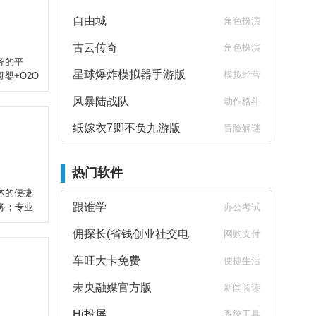
自由城
角色扮演
古云传奇
角色扮演
务的平
星球爆炸模拟器手游版
模拟经营
婴+O2O
风暴陆战队
动作格斗
纸嫁衣7卿不负九游版
冒险解谜
热门软件
体的便捷
跟谁学
务；专业
办公考试
佣探长(省钱创业社交电
网购支付
商)V1.0.4
车旺大卡免费
便捷生活
未央融媒官方版
新闻阅读
Hi投屏
系统工具