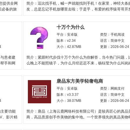
您提供全网
简介：逗比找手机，喊一声就能找到手机！在家里，神经大条
后必备的旅
友，总是忘记手机放哪里去啦；于是乎，有爱的程序猿哥哥开
逗比的找手机软件；只要喊一
十万个为什么
平台：安卓版
类型：手机阅读
版本：v2.34
语言：简体中文
4
大小：42.87MB
更新：2026-06-24
师与患者建
简介：紧跟时代步伐十万个为什么为你解答，当今热门问题，
好帮手和网
么晚上不能照镜子，为什么月经迟迟不来，杨钰莹为什么叫岗
为什么那么有钱，人为什么
唐品东方美学轻奢电商
平台：安卓版
类型：网购支付
版本：v3.3.37
语言：简体中文
4
大小：38.07MB
更新：2026-06-24
的主要功能
简介：唐品（上海云鹿网络科技有限公司）是较具匠心的真品
V、影片精
商，高品质原创手作美物的集中地。一个世界领先的真品美物
区，是购买和交流珠宝配饰