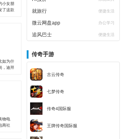
的小女朋
发了这款
就旅行
便捷生活
微云网盘app
办公学习
追风巴士
便捷生活
传奇手游
比如为什
岗，迪拜
古云传奇
七梦传奇
传奇4国际服
美物电
电商社
王牌传奇国际服