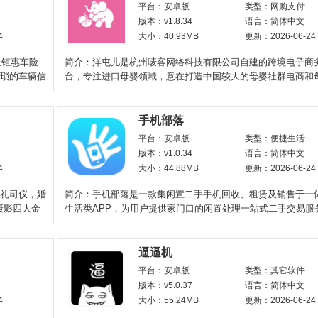
平台：安卓版
类型：网购支付
版本：v1.8.34
语言：简体中文
4
大小：40.93MB
更新：2026-06-24
上钜惠车险
简介：洋屯儿是杭州唛客网络科技有限公司自建的跨境电子商
繁琐的车辆信
台，专注进口母婴领域，意在打造中国较大的母婴社群电商和母
服务供应链。洋屯儿
手机部落
平台：安卓版
类型：便捷生活
版本：v1.0.34
语言：简体中文
4
大小：44.88MB
更新：2026-06-24
婚礼司仪，婚
简介：手机部落是一款集闲置二手手机回收、租赁及销售于一
摄影四大金
生活类APP，为用户提供家门口的闲置处理一站式二手交易服
经营转转省心卖业
逼逼机
平台：安卓版
类型：其它软件
版本：v5.0.37
语言：简体中文
4
大小：55.24MB
更新：2026-06-24