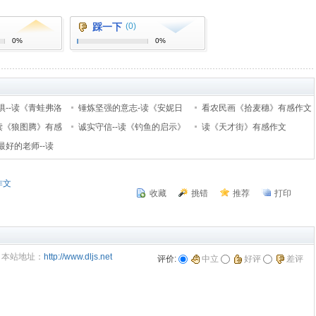
踩一下
(0)
0%
0%
惧--读《青蛙弗洛
锤炼坚强的意志-读《安妮日
看农民画《拾麦穗》有感作文
文
-读《狼图腾》有感
记》有感作文300字
诚实守信--读《钓鱼的启示》
读《天才街》有感作文
最好的老师--读
有感作文
感作文30
作文
收藏
挑错
推荐
打印
本站地址：
http://www.dljs.net
评价:
中立
好评
差评