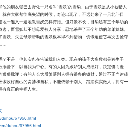
的朋友强巴去野化一只名叫“雪妖”的雪豹。由于雪妖是从小被猎人
。就在大家都彻底失望的时候，奇迹出现了，不远处来了一只北斗目
烦地一遍又一遍地教雪妖怎样狩猎。但好景不长，目豹还有三个年幼的
身边，而雪妖却不想母爱被人分享，忍地杀害了三个年幼的弟弟妹妹。
了雪妖。失去母亲帮助的雪妖根本得不到猎物，饥饿迫使它再次去抢夺
……
？不是，他其实也在告诫我们人类。现在的孩子大多数都是独生子
分溺爱下，以自我为中心。有的人因为嫉妒别人成绩好，决定铤而走
的狠狠批评；有的人长大后羡慕别人拥有很多的钱财，通过不正当途径
应该收好自己的贪婪和自私，不能依赖于别人，踏踏实实做人，拥有一
拥有真正的幸福人生。
文
en/duhou/67956.html
nwen/duhou/67956.html