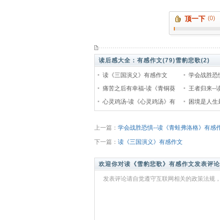
顶一下
(0)
读后感大全：
有感作文(79)
雪豹悲歌(2)
读《三国演义》有感作文
学会战胜恐
痛苦之后有幸福-读《青铜葵
格》有感作
王者归来-
花》有感作文
心灵鸡汤-读《心灵鸡汤》有
作文
困境是人生
感作文
《童年》有
上一篇：
学会战胜恐惧--读《青蛙弗洛格》有感
下一篇：
读《三国演义》有感作文
欢迎你对读《雪豹悲歌》有感作文发表评论
发表评论请自觉遵守互联网相关的政策法规，