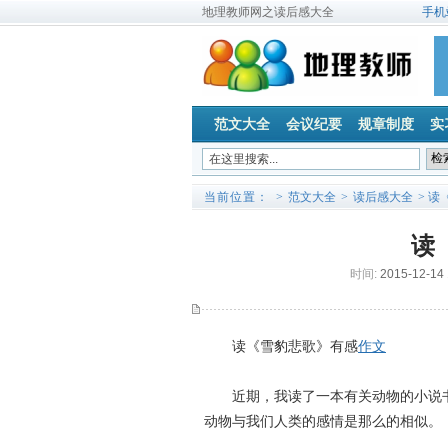
地理教师网之读后感大全
手机
范文大全
会议纪要
规章制度
实
当前位置：
>
范文大全
>
读后感大全
> 
读
时间:
2015-12-14
读《雪豹悲歌》有感
作文
近期，我读了一本有关动物的小说书
动物与我们人类的感情是那么的相似。