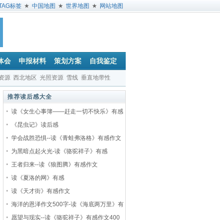
TAG标签
★
中国地图
★
世界地图
★
网站地图
体会
申报材料
策划方案
自我鉴定
资源
西北地区
光照资源
雪线
垂直地带性
推荐读后感大全
读《女生心事簿——赶走一切不快乐》有感
《昆虫记》读后感
学会战胜恐惧--读《青蛙弗洛格》有感作文
为黑暗点起火光-读《骆驼祥子》有感
王者归来--读《狼图腾》有感作文
读《夏洛的网》有感
读《天才街》有感作文
海洋的恩泽作文500字-读《海底两万里》有
愿望与现实--读《骆驼祥子》有感作文400