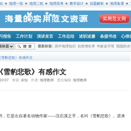
站
★
地理一轮
★
地理二轮
★
地理高考
★
教学设计
★
试题解析
★
地理备课
★
习报告
工作计划
演讲发言
工作总结
述职述廉
条据书信
心得
最新标签:
高中地理知识
自然增长率
年龄金字塔
我国的水
山地
气候
读《雪豹悲歌》有感作文
《雪豹悲歌》有感作文
 10:07
来源:
未知
作者:
地理教师
责任编辑:
地理教师
，它是出自著名动物作家——沈石溪之手，名叫《雪豹悲歌》。原来