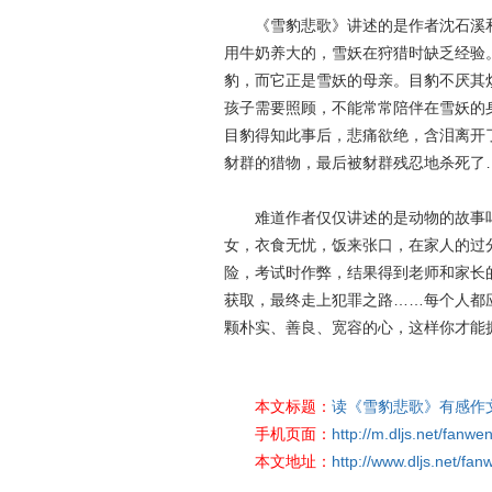
《雪豹悲歌》讲述的是作者沈石溪和他
用牛奶养大的，雪妖在狩猎时缺乏经验
豹，而它正是雪妖的母亲。目豹不厌其
孩子需要照顾，不能常常陪伴在雪妖的
目豹得知此事后，悲痛欲绝，含泪离开
豺群的猎物，最后被豺群残忍地杀死了
难道作者仅仅讲述的是动物的故事吗
女，衣食无忧，饭来张口，在家人的过
险，考试时作弊，结果得到老师和家长
获取，最终走上犯罪之路……每个人都
颗朴实、善良、宽容的心，这样你才能
本文标题：
读《雪豹悲歌》有感作
手机页面：
http://m.dljs.net/fanw
本文地址：
http://www.dljs.net/fa