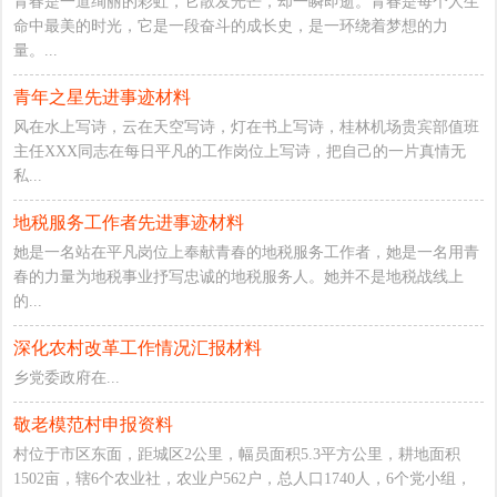
青春是一道绚丽的彩虹，它散发光芒，却一瞬即逝。青春是每个人生
命中最美的时光，它是一段奋斗的成长史，是一环绕着梦想的力
量。...
青年之星先进事迹材料
风在水上写诗，云在天空写诗，灯在书上写诗，桂林机场贵宾部值班
主任XXX同志在每日平凡的工作岗位上写诗，把自己的一片真情无
私...
地税服务工作者先进事迹材料
她是一名站在平凡岗位上奉献青春的地税服务工作者，她是一名用青
春的力量为地税事业抒写忠诚的地税服务人。她并不是地税战线上
的...
深化农村改革工作情况汇报材料
乡党委政府在...
敬老模范村申报资料
村位于市区东面，距城区2公里，幅员面积5.3平方公里，耕地面积
1502亩，辖6个农业社，农业户562户，总人口1740人，6个党小组，