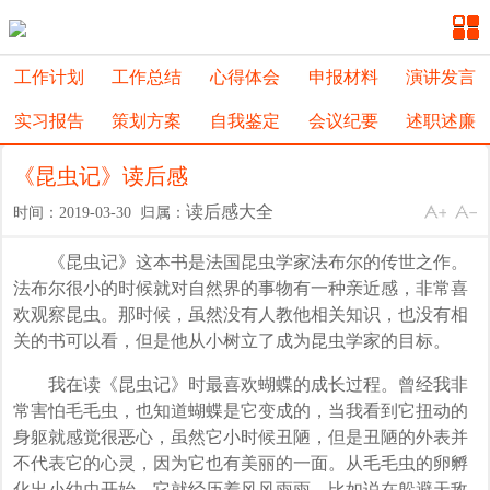
工作计划
工作总结
心得体会
申报材料
演讲发言
实习报告
策划方案
自我鉴定
会议纪要
述职述廉
《昆虫记》读后感
读后感大全
时间：2019-03-30 归属：
《昆虫记》这本书是法国昆虫学家法布尔的传世之作。
法布尔很小的时候就对自然界的事物有一种亲近感，非常喜
欢观察昆虫。那时候，虽然没有人教他相关知识，也没有相
关的书可以看，但是他从小树立了成为昆虫学家的目标。
我在读《昆虫记》时最喜欢蝴蝶的成长过程。曾经我非
常害怕毛毛虫，也知道蝴蝶是它变成的，当我看到它扭动的
身躯就感觉很恶心，虽然它小时候丑陋，但是丑陋的外表并
不代表它的心灵，因为它也有美丽的一面。从毛毛虫的卵孵
化出小幼虫开始，它就经历着风风雨雨，比如说在躲避天敌