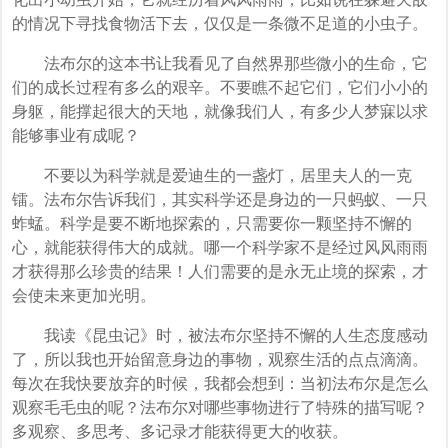
的情况下寻找食物活下去，仅仅是一条微不足道的小虫子。
法布尔的这本书让我看见了自然界那些微小的生命，它
们的成长过程有多么的艰辛。不要瞧不起它们，它们小小的
身躯，能撑起很大的天地，就像我们人，有多少人梦寐以求
能够事业有成呢？
不要以为科学就是爱迪生的一盏灯，居里夫人的一克
镭。法布尔告诉我们，其实科学还是身边的一只蚂蚁、一只
蚱蜢。科学是要不断地探索的，只需要你一颗坚持不懈的
心，就能获得伟大的成就。哪一个科学家不是经过风风雨雨
才获得那么珍贵的结果！人们需要的是永无止境的探索，才
会使未来更加光明。
我读《昆虫记》时，被法布尔坚持不懈的人生态度感动
了，所以我也开始留意身边的事物，观察生活的点点滴滴。
每次在我快要放弃的时候，我都会想到：当初法布尔是怎么
观察毛毛虫的呢？法布尔对哪些事物进行了特殊的描写呢？
多观察、多思考、多记录才能获得更大的收获。