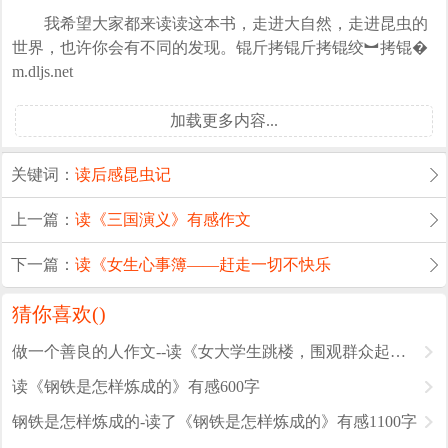
我希望大家都来读读这本书，走进大自然，走进昆虫的
世界，也许你会有不同的发现。
锟斤拷锟斤拷锟绞︼拷锟�
m.dljs.net
加载更多内容...
关键词：
读后感
昆虫记
上一篇：
读《三国演义》有感作文
下一篇：
读《女生心事簿——赶走一切不快乐
猜你喜欢(
)
做一个善良的人作文--读《女大学生跳楼，围观群众起哄，最终跳楼
读《钢铁是怎样炼成的》有感600字
钢铁是怎样炼成的-读了《钢铁是怎样炼成的》有感1100字