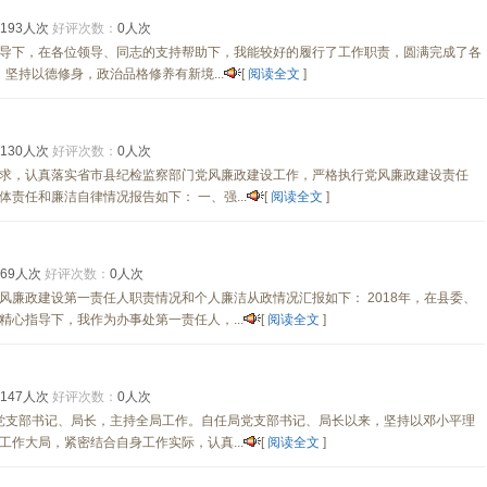
193人次
好评次数：
0人次
导下，在各位领导、同志的支持帮助下，我能较好的履行了工作职责，圆满完成了各
坚持以德修身，政治品格修养有新境...
[
阅读全文
]
130人次
好评次数：
0人次
求，认真落实省市县纪检监察部门党风廉政建设工作，严格执行党风廉政建设责任
责任和廉洁自律情况报告如下： 一、强...
[
阅读全文
]
69人次
好评次数：
0人次
风廉政建设第一责任人职责情况和个人廉洁从政情况汇报如下： 2018年，在县委、
心指导下，我作为办事处第一责任人，...
[
阅读全文
]
147人次
好评次数：
0人次
局任党支部书记、局长，主持全局工作。自任局党支部书记、局长以来，坚持以邓小平理
作大局，紧密结合自身工作实际，认真...
[
阅读全文
]