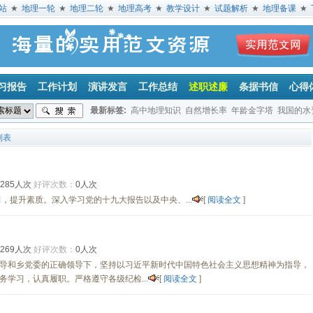
站
★
地理一轮
★
地理二轮
★
地理高考
★
教学设计
★
试题解析
★
地理备课
★
习报告
工作计划
演讲发言
工作总结
述职述廉
条据书信
心得
最新标签:
高中地理知识
自然增长率
年龄金字塔
我国的水
山地
气候
列表
285人次
好评次数：
0人次
，提升素质。深入学习党的十九大报告以及中央、...
[
阅读全文
]
269人次
好评次数：
0人次
导和乡党委的正确领导下，坚持以习近平新时代中国特色社会主义思想精神为指导，
学习，认真履职。严格遵守各级纪检...
[
阅读全文
]