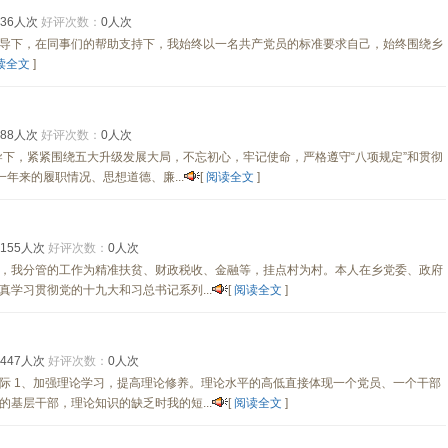
36人次
好评次数：
0人次
导下，在同事们的帮助支持下，我始终以一名共产党员的标准要求自己，始终围绕乡
读全文
]
88人次
好评次数：
0人次
领导下，紧紧围绕五大升级发展大局，不忘初心，牢记使命，严格遵守“八项规定”和贯彻
年来的履职情况、思想道德、廉...
[
阅读全文
]
155人次
好评次数：
0人次
，我分管的工作为精准扶贫、财政税收、金融等，挂点村为村。本人在乡党委、政府
学习贯彻党的十九大和习总书记系列...
[
阅读全文
]
447人次
好评次数：
0人次
际 1、加强理论学习，提高理论修养。理论水平的高低直接体现一个党员、一个干部
基层干部，理论知识的缺乏时我的短...
[
阅读全文
]