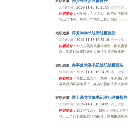
副乡长述责述廉报告
[
述职述廉
]
添加时间：
2019-11-18 16:25:55
点击次数：
内容简介：
一年来，在乡党委、政府的正确领
项工作任务。现就一年来的工作汇报如下: 一、
商务局局长述责述廉报告
[
述职述廉
]
添加时间：
2019-11-18 16:25:19
点击次数：
内容简介：
本人按照党风廉政建设一岗双责要
制。现将任本职以来个人履行党风廉政建设主体
办事处党委书记述职述廉报告
[
述职述廉
]
添加时间：
2019-11-18 16:24:29
点击次数：
内容简介：
根据上级安排，我将一年来履行党
县政府的正确领导下，在县纪委的大力支持和精
国土局党支部书记述职述廉报告
[
述职述廉
]
添加时间：
2019-11-18 16:24:05
点击次数：
内容简介：
2017年10月，我调入县国土
论、三个代表重要思想为指导，紧紧围绕局内工