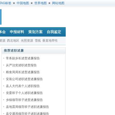
TAG标签
★
中国地图
★
世界地图
★
网站地图
体会
申报材料
策划方案
自我鉴定
资源
西北地区
光照资源
雪线
垂直地带性
推荐述职述廉
常务副乡长述责述廉报告
从严治党述职述责报告
粮食局局长述责述廉报告
安装公司述职述责述廉报告
县人大代表个人述职报告
党委班子个人述职述廉报告
乡镇领导班子述责述廉报告
县地震局领导班子述职述廉报告
县交通局领导班子述职述廉报告