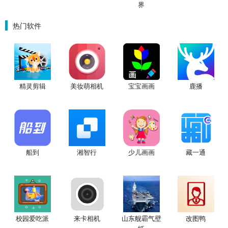
界
热门软件
精灵剪辑
美妆萌相机
宝宝画画
鹿播
船到
湘智行
少儿画画
藏一通
校园爱吃派
来卡相机
山东舰霸气壁
改图鸭