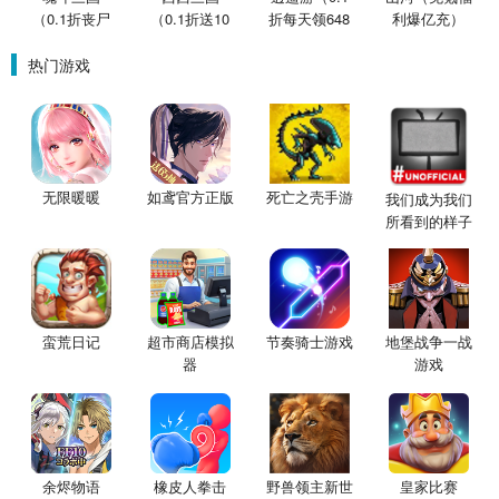
（0.1折丧尸
（0.1折送10
折每天领648
利爆亿充）
围城）
星魔赵云）
金票）
热门游戏
无限暖暖
如鸢官方正版
死亡之壳手游
我们成为我们
所看到的样子
手游
蛮荒日记
超市商店模拟
节奏骑士游戏
地堡战争一战
器
游戏
余烬物语
橡皮人拳击
野兽领主新世
皇家比赛