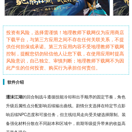
投资有风险，选择需谨慎！地理教师下载网仅为应用商店
下载平台，与第三方应用之间不存在任何关联关系，不提
供任何担保或承诺。第三方应用内容不受地理教师下载网
控制，提醒您切勿轻信他人让您下载，在使用应用时提高
风险意识，自己独立、审慎判断；地理教师下载网不为因
此产生的任何投资、购买行为承担任何责任。
软件介绍
濡沫
江湖
的
回合
制
战斗
遵循
技能
冷却和出手顺序的固定
节奏
，
角色
升级
后
属性
点分配影响后续输出曲线。
剧情
分支选择在特定节点影
响后续NPC态度和可接
任务
，但主线结局走向受关键选择限制。
装
备
强化材料分散在不同副本和区域中，前期等级提升带来的收益高