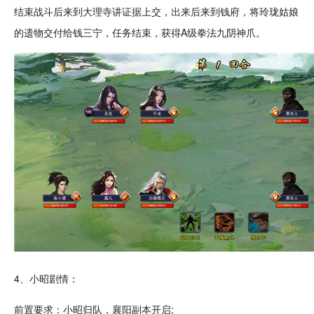
结束战斗后来到大理寺讲证据上交，出来后来到钱府，将玲珑姑娘
的遗物交付给钱三宁，任务结束，获得A级拳法九阴神爪。
4、小昭剧情：
前置要求：小昭归队，襄阳副本开启;