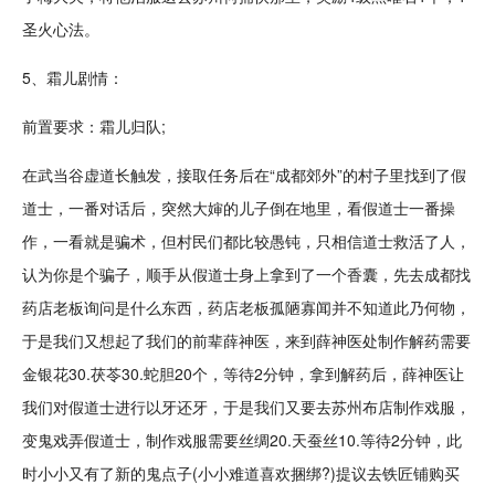
圣火
心法
。
5、霜儿剧情：
前置要求：霜儿归队;
在武当谷虚
道长
触发，接取任务后在“成都郊外”的村子里找到了假
道士
，一番对话后，突然大婶的儿子倒在地里，看假道士一番操
作，一看就是骗术，但村民们都比较愚钝，只相信道士救活了人，
认为你是个骗子，顺手从假道士身上拿到了一个香囊，先去成都找
药店老板询问是什么东西，药店老板孤陋寡闻并不知道此乃何物，
于是我们又想起了我们的前辈薛神医，来到薛神医处制作解药需要
金银花30.茯苓30.蛇胆20个，等待2分钟，拿到解药后，薛神医让
我们对假道士进行以牙还牙，于是我们又要去苏州布店制作戏服，
变
鬼
戏弄假道士，制作戏服需要丝绸20.天蚕丝10.等待2分钟，此
时小小又有了新的鬼点子(小小难道喜欢捆绑?)提议去
铁匠
铺购买