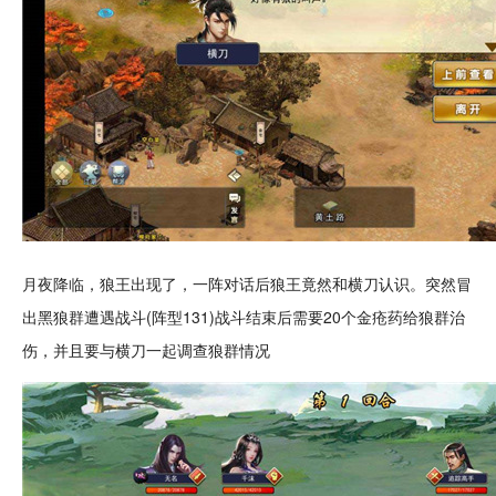
月夜降临，狼王出现了，一阵对话后狼王竟然和横刀认识。突然冒
出黑狼群遭遇战斗(阵型131)战斗结束后需要20个金疮药给狼群治
伤，并且要与横刀一起调查狼群情况