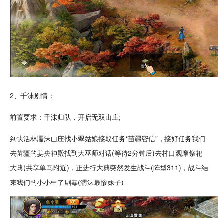
2、千沫剧情：
前置要求：千沫归队，开启无双山庄;
到快活林濡沫山庄找小翠姑娘接取任务“苗疆密信”，接好任务我们
去苗疆的姜央神殿找到大
巫师
对话(等待2分钟后)去村口观摩祭祀
大典(共享单马附近)，正进行大典突然发生战斗(阵型311)，战斗结
束我们的小小中了剧毒(濡沫最惨妹子)，