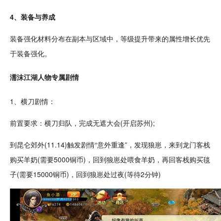
4、装备与
养成
装备强化材料分布在副本与区域中，等级提升带来的属性增长优先
于装备强化。
濡沫江湖
人物
专属剧情
1、横刀剧情：
前置要求：横刀归队，完成无遮大会(开启苏州);
到昆仑郊外(11.14)触发剧情“意外重逢”，发现狼崽，来到
龙
门
客栈
购买羊奶(需要5000铜币)，回到狼崽处喂食羊奶，再回客栈购买毯
子(需要15000铜币)，回到狼崽处过夜(等待2分钟)