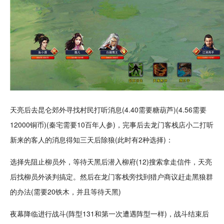
天亮后去昆仑郊外寻找村民打听消息(4.40需要糖葫芦)(4.56需要
12000铜币)(秦宅需要10百年人参)，完事后去龙门客栈店小二打听
新来的客人的消息得知三天后除狼(此时有2种选择)：
选择先阻止柳员外，等待天黑后
潜入
柳府(12)搜索拿走信件，天亮
后找柳员外谈判搞定。然后在龙门客栈旁找到猎户商议赶走黑狼群
的办法(需要20铁木，并且等待天黑)
夜幕降临进行战斗(阵型131和第一次遭遇阵型一样)，战斗结束后