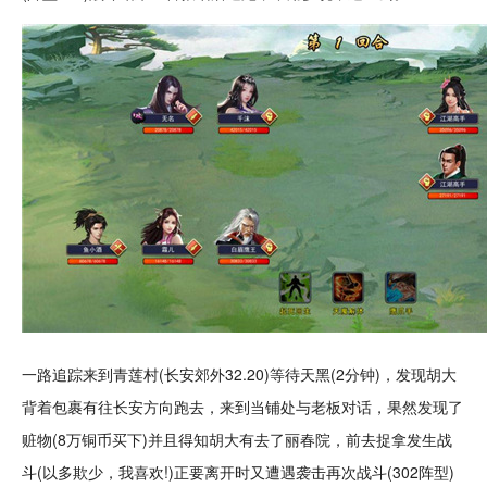
一路追踪来到青莲村(长安郊外32.20)等待天黑(2分钟)，发现胡大
背着包裹有往长安方向跑去，来到
当铺
处与老板对话，果然发现了
赃物(8万铜币买下)并且得知胡大有去了丽春院，前去捉拿发生战
斗(以多欺少，我喜欢!)正要离开时又遭遇袭击再次战斗(302阵型)