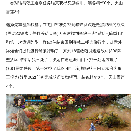
一番对话与狼王道别任务结束获得
奖励
铜币、装备精华6个、天山
雪莲2个;
选择先重创黑狼群，在龙门客栈旁找到猎户商议赶走黑狼群的办法
(需要20铁木，并且等待天黑)天黑后找到黑狼王进行战斗(阵型131
和第一次遭遇阵型一样)战斗结束回到客栈二楼去偷行李，却意外
得知他们提前进行除狼行动了，来到18营救狼群遭遇战斗(302阵
型)战斗结束后狼王死了，决定在逍遥派山门下找一处地方埋了
(9.91需要铁锹，第一次找了我2小时，淦)埋好狼王回到柳府为狼
王报仇(阵型302)任务完成获得奖励铜币、装备精华6个、天山雪莲
2个。