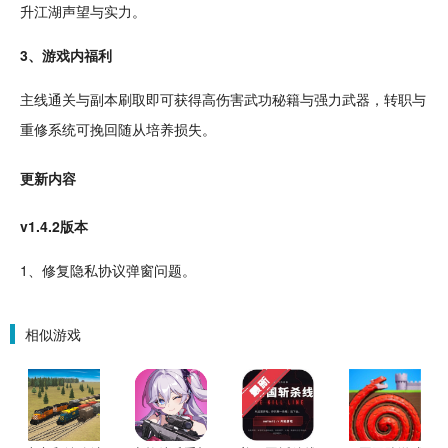
升江湖声望与实力。
3、游戏内福利
主线
通关
与副本刷取即可获得高伤害武功秘籍与强力
武器
，
转职
与
重修系统可挽回随从
培养
损失。
更新内容
v1.4.2版本
1、修复隐私协议弹窗问题。
相似游戏