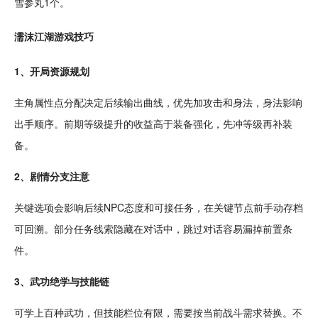
雪参丸1个。
濡沫江湖游戏技巧
1、开局
资源
规划
主角属性点分配决定后续输出曲线，优先加攻击和身法，身法影响
出手顺序。前期等级提升的收益高于装备强化，先冲等级再补装
备。
2、剧情分支注意
关键选项会影响后续NPC态度和可接任务，在关键节点前手动
存档
可回溯。部分任务线索隐藏在对话中，跳过对话
容易
漏掉前置条
件。
3、
武功
绝学与技能链
可学上百种武功，但技能栏位有限，需要按当前战斗需求替换。不