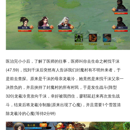
医治完小小后，了解了医师的往事，医师叫你去生命之树找千沫
(47.59)，找到千沫后突然有人告诉我们封魔村有不明外来者，于
是前去查探。原来是千沫的母亲龙羲泠，她竟然是来找千沫父亲一
决胜负的，并且挟持了封魔村的所有村民，于是发生战斗(阵型
320)龙羲泠竟攻向千沫，幸好被我挡住，廖耶延赶来再次发生战
斗，结束后将龙羲泠制服(原来出现了心魔)，并且需要1个雪莲清
除龙羲泠的心魔(等待2分钟)