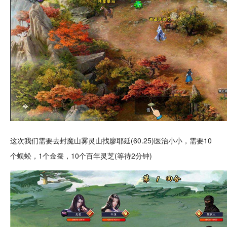
这次我们需要去封魔山雾灵山找廖耶延(60.25)医治小小，需要10
个蜈蚣，1个金蚕，10个百年灵芝(等待2分钟)