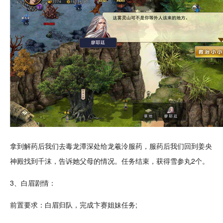
拿到解药后我们去毒龙潭深处给龙羲泠服药，服药后我们回到姜央
神殿找到千沫，告诉她父母的情况。任务结束，获得雪参丸2个。
3、白眉剧情：
前置要求：白眉归队，完成卞赛姐妹任务;