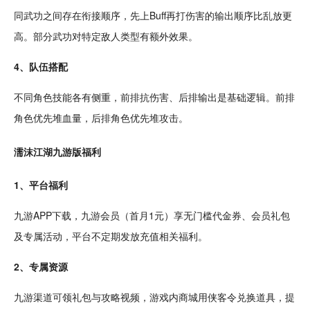
同武功之间存在衔接顺序，先上Buff再打伤害的输出顺序比乱放更
高。部分武功对特定敌人类型有额外效果。
4、队伍搭配
不同角色技能各有侧重，前排抗伤害、后排输出是基础
逻辑
。前排
角色优先堆血量，后排角色优先堆攻击。
濡沫江湖九游版
福利
1、平台福利
九游APP下载，九游会员（首月1元）享无门槛代金券、会员礼包
及专属活动，平台不定期发放充值相关福利。
2、专属资源
九游渠道可领礼包与攻略
视频
，游戏内商城用侠客令兑换道具，提