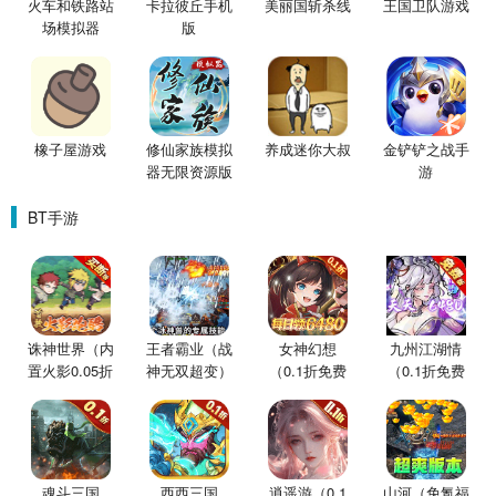
火车和铁路站
卡拉彼丘手机
美丽国斩杀线
王国卫队游戏
场模拟器
版
橡子屋游戏
修仙家族模拟
养成迷你大叔
金铲铲之战手
器无限资源版
游
BT手游
诛神世界（内
王者霸业（战
女神幻想
九州江湖情
置火影0.05折
神无双超变）
（0.1折免费
（0.1折免费
买断版）
版）
版）
魂斗三国
西西三国
逍遥游（0.1
山河（免氪福