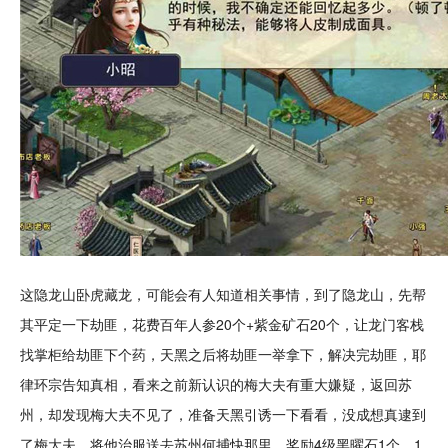
这隐龙山卧虎藏龙，可能会有人知道相关事情，到了隐龙山，先帮
其平定一下劫匪，花费百年人参20个+紫金矿石20个，让龙门客栈
找
掌柜
给劫匪下个药，天黑之后将劫匪一举拿下，解决完劫匪，耶
律环宗告知
真相
，看来之前新认识的梅大夫有重大嫌疑，返回苏
州，却发现梅大夫不见了，准备天黑引诱一下看看，没成想真逮到
了梅大夫，将他治服送去苏州何捕快那里，奖励4级黑曜石1个，1