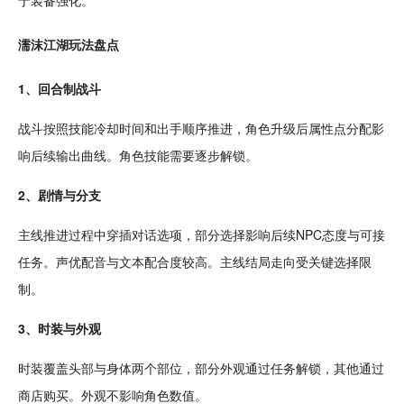
于装备强化。
濡沫江湖玩法盘点
1、回合制战斗
战斗按照技能冷却时间和出手顺序推进，角色升级后属性点分配影
响后续输出曲线。角色技能需要逐步
解锁
。
2、剧情与分支
主线推进过程中穿插
对话
选项，部分选择影响后续NPC态度与可接
任务。声优配音与文本
配合
度较高。主线结局走向受关键选择限
制。
3、
时装
与外观
时装覆盖头部与身体两个部位，部分外观通过任务解锁，其他通过
商店购买。外观不影响角色数值。