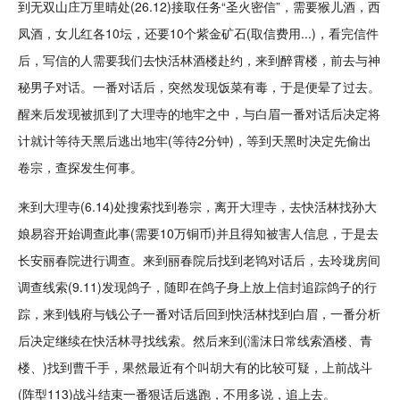
到无双山庄万里晴处(26.12)接取任务“圣火密信”，需要猴儿酒，西
凤酒，女儿红各10坛，还要10个紫金矿石(取信费用...)，看完信件
后，写信的人需要我们去快活林酒楼赴约，来到醉霄楼，前去与神
秘男子对话。一番对话后，突然发现饭菜有毒，于是便晕了过去。
醒来后发现被抓到了大理寺的
地牢
之中，与白眉一番对话后决定将
计就计等待天黑后逃出地牢(等待2分钟)，等到天黑时决定先偷出
卷宗，查探发生何事。
来到大理寺(6.14)处搜索找到卷宗，离开大理寺，去快活林找孙大
娘易容开始调查此事(需要10万铜币)并且得知被害人信息，于是去
长安丽春院进行调查。来到丽春院后找到老鸨对话后，去玲珑
房间
调查线索(9.11)发现鸽子，随即在鸽子身上放上信封追踪鸽子的行
踪，来到钱府与钱公子一番对话后回到快活林找到白眉，一番分析
后决定继续在快活林寻找线索。然后来到(濡沫日常线索酒楼、青
楼、)找到曹千手，果然最近有个叫胡大有的比较可疑，上前战斗
(阵型113)战斗结束一番狠话后逃跑，不用多说，追上去。