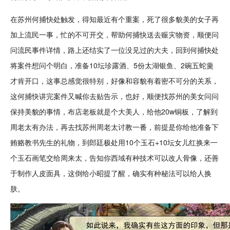
在苏州何捕快处触发，得知最近有个重案，死了很多貌美的女子再
加上流民一事，忙的不可开交，帮助何捕快送去赈灾物资，顺便问
问流民事件详情，路上还结实了一位没见过的大夫，回到何捕快处
将案件想问个明白，准备10坛珍露酒、5份太湖银鱼、2碗五蛇羹
才肯开口，这事总感觉很特别，好像和容貌有着密不可分的关系，
这何捕快讲完案件又喊你去贴告示，也好，顺便找苏州的
美女
问问
保持美貌的事情，布店老板就是个大美人，给他20w铜板，了解到
周老太有办法，再去找苏州周老太讨教一番，前提是你给他准备下
贿赂教书先生的礼物，到郎廷极处用10个玉石+10坛女儿红换来一
个玉石
画笔
交给周来太，告知你西域有种
技术
可以改人骨像，还善
于制作人皮面具，这倒给小昭提了醒，确实有种秘法可以给人换
肤。