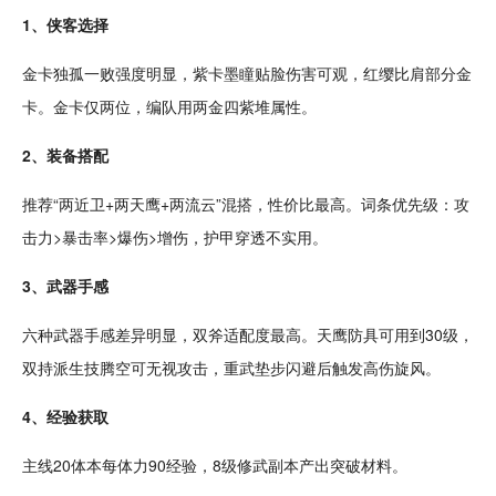
1、侠客选择
金卡独孤一败强度明显，紫卡墨瞳贴脸伤害可观，红缨比肩部分金
卡。金卡仅两位，编队用两金四紫堆属性。
2、装备搭配
推荐“两近卫+两天鹰+两流云”混搭，性价比最高。词条优先级：攻
击力>暴击率>爆伤>增伤，护甲穿透不实用。
3、武器手感
六种武器手感差异明显，双斧适配度最高。天鹰防具可用到30级，
双持派生技腾空可无视攻击，重武垫步闪避后触发高伤旋风。
4、经验获取
主线20体本每体力90经验，8级修武副本产出突破材料。