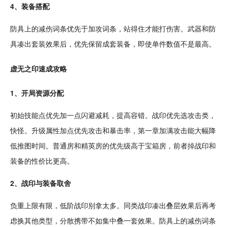
4、装备搭配
防具上的减伤词条优先于加攻词条，站得住才能打伤害。武器和防
具凑出套装效果后，优先保留成套装备，即使单件数值不是最高。
虚无之印速成攻略
1、开局资源分配
初始技能点优先加一点闪避减耗，提高容错。战印优先选攻击类，
快怪。升级属性加点优先攻击和暴击率，第一章加满攻击能大幅降
低
推图
时间。普通房和精英房的优先级高于宝箱房，前者掉战印和
装备的性价比更高。
2、战印与装备取舍
负重上限有限，低阶战印别拿太多。同类战印凑出叠层效果后再考
虑换其他类型，分散携带不如集中叠一套效果。防具上的减伤词条