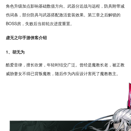
角色
升级
加点影响基础数值方向。武器分近战与远程，防具附带减
伤词条，部分防具与武器搭配激活套装效果。第三章之后
解锁
的
BOSS房，失败后当前轮次进度重置。
虚无之印
手游
侠客介绍
1、胡无为
酷爱音律，擅长吹箫，年轻时结交广泛。曾经是魔教长老，被正教
威胁妻女不得已背叛魔教，随后作为内应
设计
害死了魔教教主。