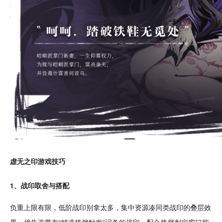
虚无之印游戏技巧
1、战印取舍与搭配
负重上限有限，低阶战印别拿太多，集中
资源
凑同类战印的叠层效