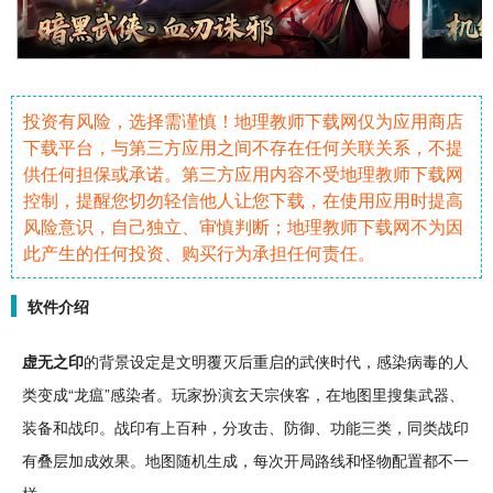
投资有风险，选择需谨慎！地理教师下载网仅为应用商店
下载平台，与第三方应用之间不存在任何关联关系，不提
供任何担保或承诺。第三方应用内容不受地理教师下载网
控制，提醒您切勿轻信他人让您下载，在使用应用时提高
风险意识，自己独立、审慎判断；地理教师下载网不为因
此产生的任何投资、购买行为承担任何责任。
软件介绍
虚无之印
的背景设定是
文明
覆灭后重启的
武侠
时代，感染
病毒
的人
类变成“
龙
瘟”感染者。玩家扮演玄天宗侠客，在地图里搜集
武器
、
装备
和战印。战印有上百种，分攻击、
防御
、功能三类，同类战印
有叠层加成效果。地图
随机
生成，每次开局路线和
怪物
配置都不一