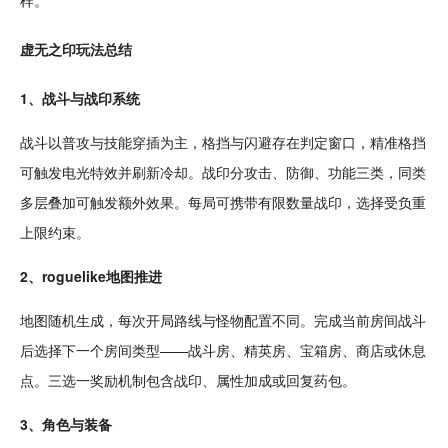
样。
虚无之印玩法总结
1、
战斗
与战印系统
战斗以普攻与
技能
穿插为主，格挡与闪避存在判定窗口，精准格挡
可触发电光
特效
并刷新冷却。战印分攻击、防御、功能三类，同类
多层叠加可触发额外效果。每局可携带有限数量战印，选择受负重
上限约束。
2、
roguelike
地图推进
地图随机生成，每次开局路线与怪物配置不同。完成当前
房间
战斗
后选择下一个房间类型——战斗房、精英房、宝箱房、商店或休息
点。三选一
奖励
机制包含战印、
属性
加成或回复药包。
3、
角色
与装备