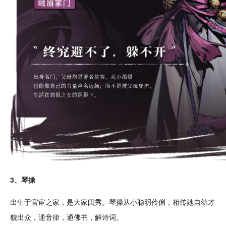
3、琴操
出生
于官宦之家，是大家闺秀。琴操从小聪明伶俐，相传她自幼才
貌出众，通音律，通佛书，解
诗词
。