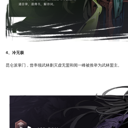
4、冷无极
昆仑派掌门，曾率领
武林
剿灭虚无盟和闻一峰被推举为武林盟主。