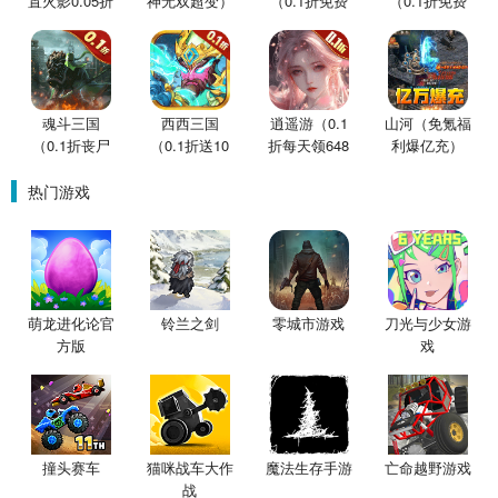
置火影0.05折
神无双超变）
（0.1折免费
（0.1折免费
买断版）
版）
版）
魂斗三国
西西三国
逍遥游（0.1
山河（免氪福
（0.1折丧尸
（0.1折送10
折每天领648
利爆亿充）
围城）
星魔赵云）
金票）
热门游戏
萌龙进化论官
铃兰之剑
零城市游戏
刀光与少女游
方版
戏
撞头赛车
猫咪战车大作
魔法生存手游
亡命越野游戏
战