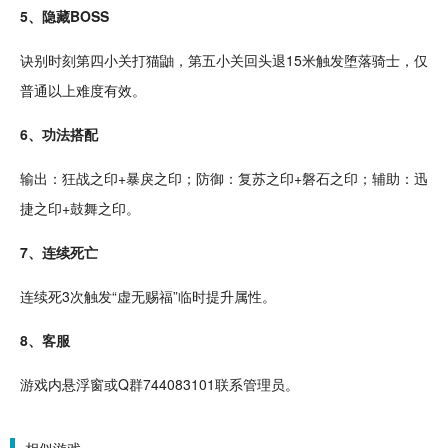
5、隐藏BOSS
诀别时刻第四小关打猫鼬，第五小关回头退15米触发堕落
骑士
，仅
普通以上难度有效。
6、功法搭配
输出：狂战之印+暴戾之印；防御：复苏之印+磐石之印；
辅助
：迅
捷之印+鼓舞之印。
7、连续
死亡
连续死3次触发“虚无赐福”临时提升属性。
8、客服
游戏内
悬浮窗
或Q群744083101联系管理员。