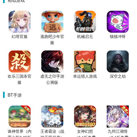
相似游戏
幻塔官服
逃跑吧少年官
机械启元
猫猫冲呀
服
欢乐三国杀官
虚无之印手游
幸运猎人游戏
深空之劫
服
公测版
BT手游
诛神世界（内
王者霸业（战
女神幻想
九州江湖情