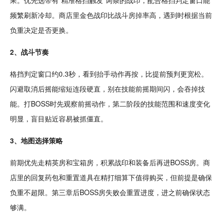
果。优先选带有“精准格挡触发”词条的战印，
配合
格挡判定窗口能
频繁刷新冷却。商店里金色战印比战斗房掉率高，遇到时根据当前
负重决定是否更换。
2、战斗
节奏
格挡判定窗口约0.3秒，看到抬手
动作
再按，比提前预判更宽松。
闪避取消后摇能缩短连段硬直，别在技能前摇期间闪，会吞掉技
能。打BOSS时先
观察
前摇动作，第二阶段的技能范围和速度变化
明显，盲目贴近
容易
被抓僵直。
3、地图选择
策略
前期优先走精英房和宝箱房，积累战印和装备后再进BOSS房。商
店里的回复药包和重置道具在精打细算下值得购买，但前提是确保
负重不超限。第三章后BOSS房失败会重置进度，进之前确保状态
够满。