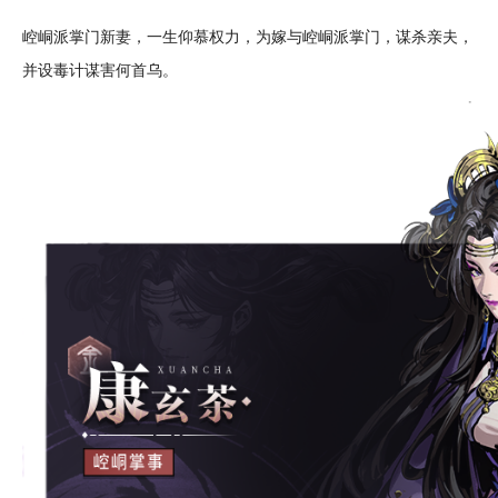
崆峒派掌门新妻，一生仰慕权力，为嫁与崆峒派掌门，谋杀亲夫，
并设毒计谋害何首乌。