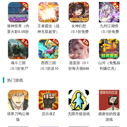
诛神世界（内
王者霸业（战
女神幻想
九州江湖情
置火影0.05折
神无双超变）
（0.1折免费
（0.1折免费
买断版）
版）
版）
魂斗三国
西西三国
逍遥游（0.1
山河（免氪福
（0.1折丧尸
（0.1折送10
折每天领648
利爆亿充）
围城）
星魔赵云）
金票）
热门游戏
境界刀鸣公测
启示录Z
无限升级游戏
感谢你的投递
版
游戏