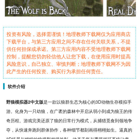
投资有风险，选择需谨慎！地理教师下载网仅为应用商店
下载平台，与第三方应用之间不存在任何关联关系，不提
供任何担保或承诺。第三方应用内容不受地理教师下载网
控制，提醒您切勿轻信他人让您下载，在使用应用时提高
风险意识，自己独立、审慎判断；地理教师下载网不为因
此产生的任何投资、购买行为承担任何责任。
软件介绍
野狼
模拟
器2中文版
是一款以狼群生态为核心的
3D
动物
生存
模拟
手
游
。化身为一只幼狼，在广袤的
森林
中开启从弱小到成为狼王的
传
奇
历程。游戏完美还原了狼的日常行为模式，从
捕猎
觅食到领地争
夺，从快速奔跑到群体
协作
，各种细节都刻画得栩栩如生。逼真的