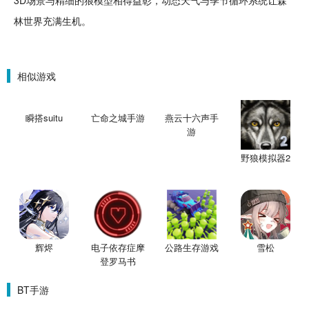
3D场景与精细的狼模型相得益彰，动态
天气
与季节循环系统让森
林世界充满生机。
相似游戏
瞬搭suitu
亡命之城手游
燕云十六声手
游
野狼模拟器2
辉烬
电子依存症摩
公路生存游戏
雪松
登罗马书
BT手游