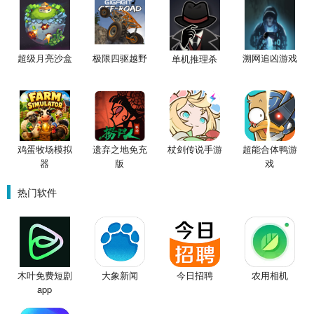
超级月亮沙盒
极限四驱越野
溯网追凶游戏
单机推理杀
鸡蛋牧场模拟
遗弃之地免充
杖剑传说手游
超能合体鸭游
器
版
戏
热门软件
木叶免费短剧
大象新闻
今日招聘
农用相机
app