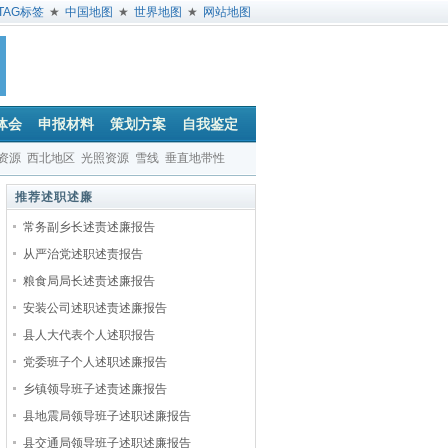
TAG标签
★
中国地图
★
世界地图
★
网站地图
体会
申报材料
策划方案
自我鉴定
资源
西北地区
光照资源
雪线
垂直地带性
推荐述职述廉
常务副乡长述责述廉报告
从严治党述职述责报告
粮食局局长述责述廉报告
安装公司述职述责述廉报告
县人大代表个人述职报告
党委班子个人述职述廉报告
乡镇领导班子述责述廉报告
县地震局领导班子述职述廉报告
县交通局领导班子述职述廉报告