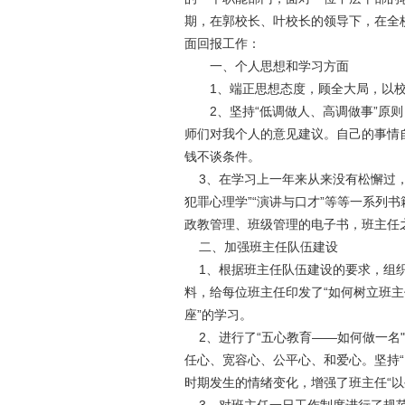
期，在郭校长、叶校长的领导下，在全
面回报工作：
一、个人思想和学习方面
1、端正思想态度，顾全大局，以校
2、坚持“低调做人、高调做事”原则
师们对我个人的意见建议。自己的事情
钱不谈条件。
3、在学习上一年来从来没有松懈过，自
犯罪心理学”“演讲与口才”等等一系列
政教管理、班级管理的电子书，班主任
二、加强班主任队伍建设
1、根据班主任队伍建设的要求，组织
料，给每位班主任印发了“如何树立班主
座”的学习。
2、进行了“五心教育――如何做一名"
任心、宽容心、公平心、和爱心。坚持
时期发生的情绪变化，增强了班主任“以