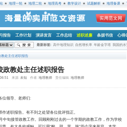
站
★
地理一轮
★
地理二轮
★
地理高考
★
教学设计
★
试题解析
★
地理备课
★
习报告
工作计划
演讲发言
工作总结
述职述廉
条据书信
心得
最新标签:
高中地理知识
自然增长率
年龄金字塔
我国的水
山地
气候
政教处主任述职报告
校政教处主任述职报告
 06:51
来源:
未知
作者:
地理教师
责任编辑:
地理教师
各位领导、老师们:
作述职报告。有不到之处望各位批评指正。
九月中旬接管政教工作。回顾刚刚过去的一个学期的政教工作，作为学校
职责，有太多的感触，可以用“酸、甜、苦、辣”四个字来形容。本学