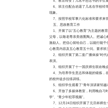
5、教育转变了几名不想念书的学生
6、班主任配合劝退了几名在学校经常
现象。
7、按照学校军事六化标准和要求来管
五、思政教育工作
1、开展了以“五心教育”为主题的教
父母，以敬老尊亲美德熏陶人。把诚心
激励人。把信心留给自己，以能行能干
心教育内容及五心教育五十问。要求班
2、组织开展了第二套广播体操“时代在
表演。
3、组织开展了十一国庆师生联欢晚
4、为培养学生意志和体能的锻炼，在2
的校外徒步拉练训练。
5、组织学生观看了“青年演讲家邹越
6、开放了多媒体教室，利用晚自习时间
学”、“青少年犯罪视频”。
7、12月24日组织开展了元旦杯师生