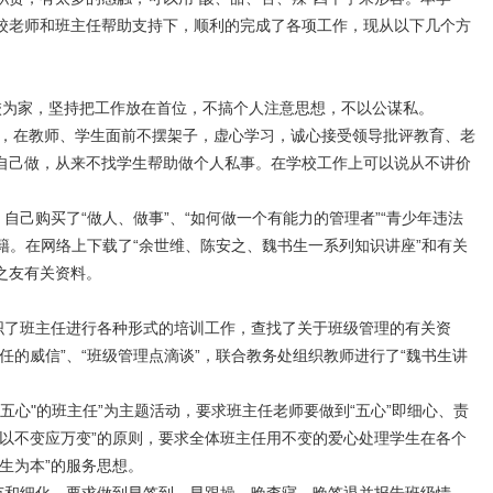
校老师和班主任帮助支持下，顺利的完成了各项工作，现从以下几个方
为家，坚持把工作放在首位，不搞个人注意思想，不以公谋私。
，在教师、学生面前不摆架子，虚心学习，诚心接受领导批评教育、老
自己做，从来不找学生帮助做个人私事。在学校工作上可以说从不讲价
己购买了“做人、做事”、“如何做一个有能力的管理者”“青少年违法
书籍。在网络上下载了“余世维、陈安之、魏书生一系列知识讲座”和有关
之友有关资料。
了班主任进行各种形式的培训工作，查找了关于班级管理的有关资
任的威信”、“班级管理点滴谈”，联合教务处组织教师进行了“魏书生讲
五心"的班主任”为主题活动，要求班主任老师要做到“五心”即细心、责
“以不变应万变”的原则，要求全体班主任用不变的爱心处理学生在各个
生为本”的服务思想。