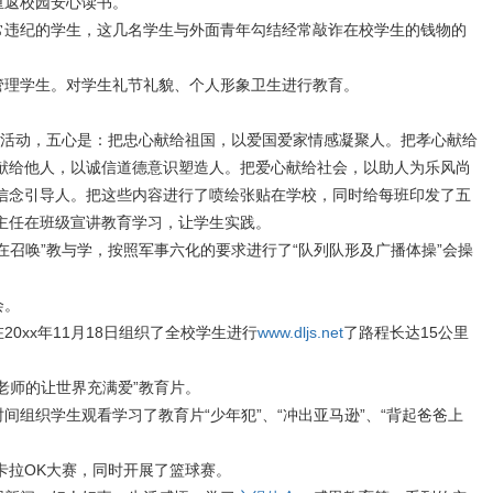
重返校园安心读书。
违纪的学生，这几名学生与外面青年勾结经常敲诈在校学生的钱物的
理学生。对学生礼节礼貌、个人形象卫生进行教育。
育活动，五心是：把忠心献给祖国，以爱国爱家情感凝聚人。把孝心献给
献给他人，以诚信道德意识塑造人。把爱心献给社会，以助人为乐风尚
信念引导人。把这些内容进行了喷绘张贴在学校，同时给每班印发了五
主任在班级宣讲教育学习，让学生实践。
召唤”教与学，按照军事六化的要求进行了“队列队形及广播体操”会操
会。
0xx年11月18日组织了全校学生进行
www.dljs.net
了路程长达15公里
老师的让世界充满爱”教育片。
组织学生观看学习了教育片“少年犯”、“冲出亚马逊”、“背起爸爸上
卡拉OK大赛，同时开展了篮球赛。