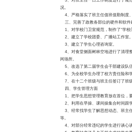
3、对班主任一日工作制度进行了规范
况。
4、严格落实了班主任值班值勤制度、
三、完善了政教各部位的硬件和软件
1、对学校门卫室规范，制作了“学校
2、建立了学校团委、广播站工作室。
3、建立了学生心理咨询室。
4、对食堂侧面树林空地进行了清理整
闲场所。
5、改选了第二届学生会干部建设队伍
6、为全校学生办理了校方责任险和
7、在十二个班级与班主任签订了班
四、学生管理方面
1、把学生思想管理教育放在首位，要
2、利用在早操、课间操集合时间跟学
3、经常找学生了解思想动态、班主任
等。
4、对部分经常违纪的学生进行谈心谈