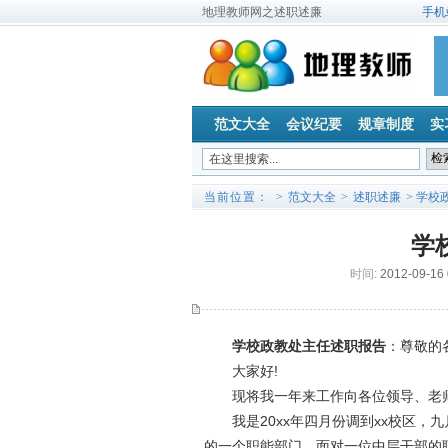
地理教师网之述职述廉
手机
范文大全
会议纪要
规章制度
实
当前位置：
>
范文大全
>
述职述廉
> 学校
学
时间:
2012-09-16
学校政教处主任述职报告
：尊敬的
大家好!
现将我一年来工作向各位领导、老师
我是20xx年四月份调到xx校区，
的一个职能部门，面对一位中层干部的