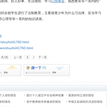
新闻、好人好事、生活感悟、学习
心得体会
、感恩教育等一系列的广
织全校学生进行了法制教育，主要就青少年为什么习法律、应当学习
罪心理等等一系列的知识讲座。
告
en/shuzhi/41760.html
nwen/shuzhi/41760.html
共2页:
上一页
1
2
下一页
踩一下
(0)
0%
0%
个人述职报告
践行十八届五中全会精神述廉
最新的转正述职报告
述职报告
述职报告
初中教师校本研修述职报告
申报正处级组织员述职报告