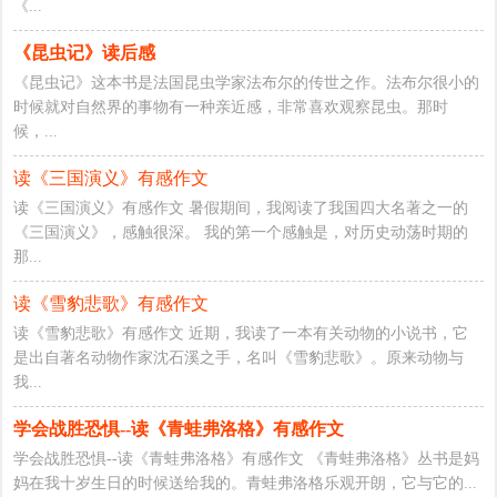
《...
《昆虫记》读后感
《昆虫记》这本书是法国昆虫学家法布尔的传世之作。法布尔很小的
时候就对自然界的事物有一种亲近感，非常喜欢观察昆虫。那时
候，...
读《三国演义》有感作文
读《三国演义》有感作文 暑假期间，我阅读了我国四大名著之一的
《三国演义》，感触很深。 我的第一个感触是，对历史动荡时期的
那...
读《雪豹悲歌》有感作文
读《雪豹悲歌》有感作文 近期，我读了一本有关动物的小说书，它
是出自著名动物作家沈石溪之手，名叫《雪豹悲歌》。原来动物与
我...
学会战胜恐惧--读《青蛙弗洛格》有感作文
学会战胜恐惧--读《青蛙弗洛格》有感作文 《青蛙弗洛格》丛书是妈
妈在我十岁生日的时候送给我的。青蛙弗洛格乐观开朗，它与它的...