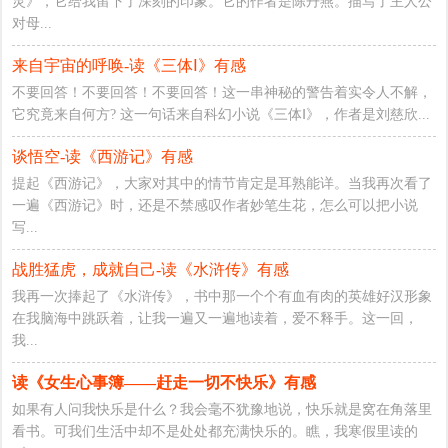
灵》，它给我留下了深刻的印象。它的作者是陈丹燕。描写了主人公
对母...
来自宇宙的呼唤-读《三体Ⅰ》有感
不要回答！不要回答！不要回答！这一串神秘的警告着实令人不解，
它究竟来自何方? 这一句话来自科幻小说《三体Ⅰ》，作者是刘慈欣...
谈悟空-读《西游记》有感
提起《西游记》，大家对其中的情节肯定是耳熟能详。当我再次看了
一遍《西游记》时，还是不禁感叹作者妙笔生花，怎么可以把小说
写...
战胜猛虎，成就自己-读《水浒传》有感
我再一次捧起了《水浒传》，书中那一个个有血有肉的英雄好汉形象
在我脑海中跳跃着，让我一遍又一遍地读着，爱不释手。这一回，
我...
读《女生心事簿——赶走一切不快乐》有感
如果有人问我快乐是什么？我会毫不犹豫地说，快乐就是窝在角落里
看书。可我们生活中却不是处处都充满快乐的。瞧，我寒假里读的