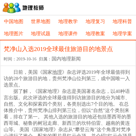
中国地图
世界地图
地理教学
地理复习
地理科普
地理图片
地理试题
地理课件
地理教案
地理学案
梵净山入选2019全球最佳旅游目的地景点
国内地理新闻
时间：2019-10-16 归属：
日前，美国《国家
地理
》杂志评选2019年全球最值得到
访的28个旅游目的地，贵州梵净山位列第三，成中国唯一入
选景点。
据了解，《国家地理》杂志是美国著名杂志，以40种语
言出版。此次评选的全球最值得到访旅游目的地分为城市、
自然、文化和探索四个类别，各类别选出7个目的地。 在总
体推介中，贵州梵净山排列第三位，但以“自然”这个类别来
看，排在了第一。 其他入选的旅游目的地还包括墨西哥的墨
西哥城、秘鲁的树冠走廊、新西兰的坎特伯雷、越南的黄连
山等。 美国《国家地理》杂志从“攀登云海”这个角度对梵净
山进行了推介，配发的图片是红云金顶，并介绍“红云金顶是