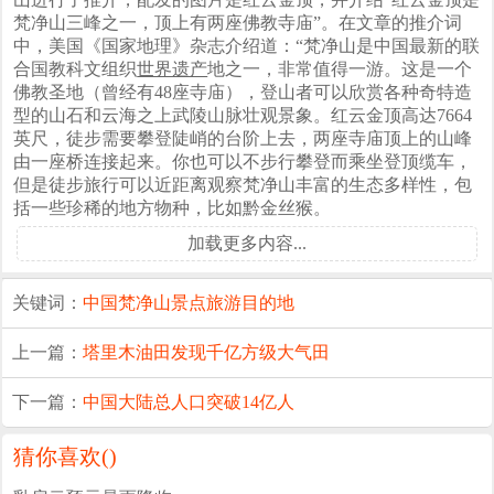
梵净山三峰之一，顶上有两座佛教寺庙”。在文章的推介词
中，美国《国家地理》杂志介绍道：“梵净山是中国最新的联
合国教科文组织
世界遗产
地之一，非常值得一游。这是一个
佛教圣地（曾经有48座寺庙），登山者可以欣赏各种奇特造
型的山石和云海之上武陵山脉壮观景象。红云金顶高达7664
英尺，徒步需要攀登陡峭的台阶上去，两座寺庙顶上的山峰
由一座桥连接起来。你也可以不步行攀登而乘坐登顶缆车，
但是徒步旅行可以近距离观察梵净山丰富的生态多样性，包
括一些珍稀的地方物种，比如黔金丝猴。
加载更多内容...
关键词：
中国
梵净山
景点
旅游目的地
上一篇：
塔里木油田发现千亿方级大气田
下一篇：
中国大陆总人口突破14亿人
猜你喜欢(
)