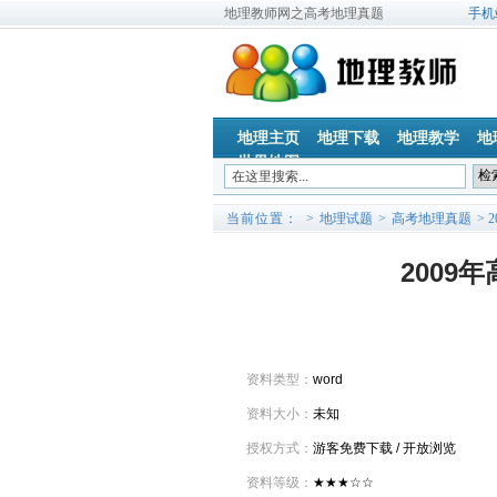
地理教师网之高考地理真题
手机
地理主页
地理下载
地理教学
地
世界地图
当前位置：
>
地理试题
>
高考地理真题
> 
2009
基本情况
资料类型：
word
资料大小：
未知
授权方式：
游客免费下载 / 开放浏览
资料等级：
★★★☆☆