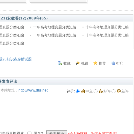
21)
安徽卷(12)
2009年(65)
理真题分类汇编
十年高考地理真题分类汇编
十年高考地理真题分类汇编
019） 专题2 地球上
理真题分类汇编
（2010-2019） 专题3 地球上
十年高考地理真题分类汇编
（2010-2019） 专题4 地表形
十年高考地理真题分类汇编
019） 专题6 人口
理真题分类汇编
的水
（2010-2019） 专题7 城市
态的塑造
（2010-2019） 专题8 农业
19） 专题10 交通
专题23知识点穿插试题
收藏
挑错
推荐
打印
卷发表评论
本站地址：
http://www.dljs.net
评价:
中立
好评
差评
匿名?
(输入验证码，选匿名即可发表)