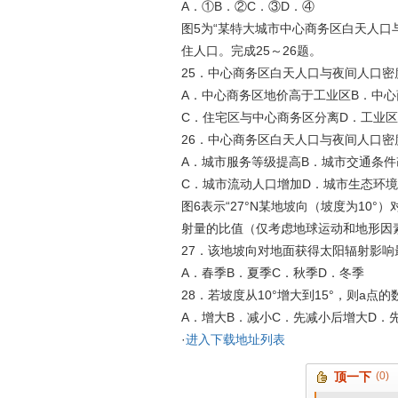
A．①B．②C．③D．④
图5为“某特大城市中心商务区白天人口
住人口。完成25～26题。
25．中心商务区白天人口与夜间人口密
A．中心商务区地价高于工业区B．中
C．住宅区与中心商务区分离D．工业
26．中心商务区白天人口与夜间人口密
A．城市服务等级提高B．城市交通条件
C．城市流动人口增加D．城市生态环
图6表示“27°N某地坡向（坡度为10
射量的比值（仅考虑地球运动和地形因素
27．该地坡向对地面获得太阳辐射影响
A．春季B．夏季C．秋季D．冬季
28．若坡度从10°增大到15°，则a点的
A．增大B．减小C．先减小后增大D．
·
进入下载地址列表
顶一下
(0)