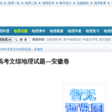
站
★
地理一轮
★
地理二轮
★
地理高考
★
教学设计
★
试题解析
★
地理备课
★
理科普
地理试题
地理课件
地理教案
地理学案
地理复习
地理
最新标签:
自然增长率
高中地理知识
年龄金字塔
西北地区
垂直地带性
地球公转
经度
日出方位
地方时
文综地理试题
2009年高考文综地理试题—安徽卷
年高考文综地理试题—安徽卷