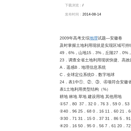
下载浏览：
/
发布时间：
2014-08-14
资料介绍
2009年高考文综
地理
试题—安徽卷
及时掌握土地利用现状是实现区域可持
49．6%，山地15．3%，丘陵27．0%
23．调查全省土地利用现状快捷、高效
A．遥感B．地理信息系统
C．全球定位系统D．数字地球
24．表1中①、②、③、④项符合安徽
表1土地利用类型结构（%）
耕地 林地 草地 建设用地 其他用地
①57．80 37．32 0．76 3．59 0．53
②40．96 25．68 0．16 11．60 21．6
③30．71 31．15 0．37 31．86 5．91
④20．16 50．95 0．56 7．61 20．72