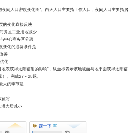
与夜间人口密度变化图”。白天人口主要指工作人口，夜间人口主要指居
度的变化直接反映
心商务区工业用地减少
区与中心商务区分离
度变化的必备条件是
改善
境优化
°）对地表获得太阳辐射的影响”，纵坐标表示该地坡面与地平面获得太阳辐
）。完成27～28题。
最大的季节是
数值将
先增大后减小
踩一下
(0)
0%
0%