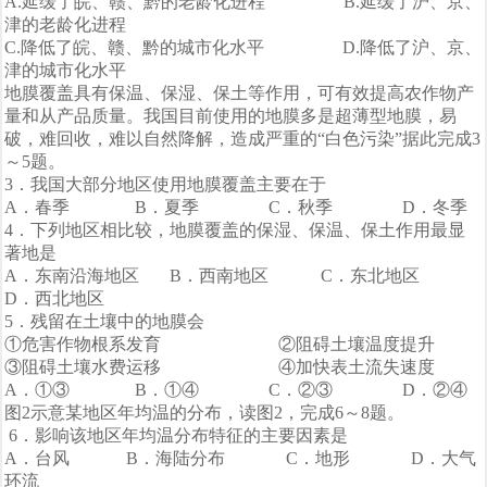
A.延缓了皖、赣、黔的老龄化进程 B.延缓了沪、京、
津的老龄化进程
C.降低了皖、赣、黔的城市化水平 D.降低了沪、京、
津的城市化水平
地膜覆盖具有保温、保湿、保土等作用，可有效提高农作物产
量和从产品质量。我国目前使用的地膜多是超薄型地膜，易
破，难回收，难以自然降解，造成严重的“白色污染”据此完成3
～5题。
3．我国大部分地区使用地膜覆盖主要在于
A．春季 B．夏季 C．秋季 D．冬季
4．下列地区相比较，地膜覆盖的保湿、保温、保土作用最显
著地是
A．东南沿海地区 B．西南地区 C．东北地区
D．西北地区
5．残留在土壤中的地膜会
①危害作物根系发育 ②阻碍土壤温度提升
③阻碍土壤水费运移 ④加快表土流失速度
A．①③ B．①④ C．②③ D．②④
图2示意某地区年均温的分布，读图2，完成6～8题。
6．影响该地区年均温分布特征的主要因素是
A．台风 B．海陆分布 C．地形 D．大气
环流