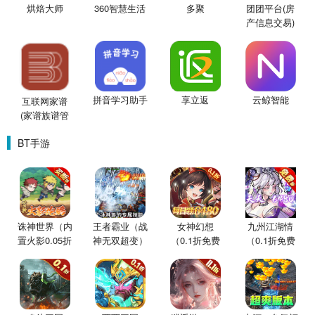
烘焙大师
360智慧生活
多聚
团团平台(房
产信息交易)
拼音学习助手
享立返
云鲸智能
互联网家谱
(家谱族谱管
理)V1.0.3
BT手游
诛神世界（内
王者霸业（战
女神幻想
九州江湖情
置火影0.05折
神无双超变）
（0.1折免费
（0.1折免费
买断版）
版）
版）