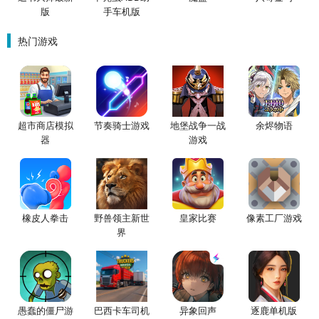
版
手车机版
热门游戏
超市商店模拟
节奏骑士游戏
地堡战争一战
余烬物语
器
游戏
橡皮人拳击
野兽领主新世
皇家比赛
像素工厂游戏
界
愚蠢的僵尸游
巴西卡车司机
异象回声
逐鹿单机版