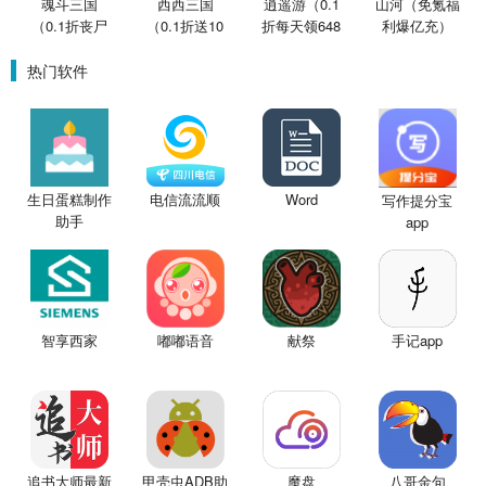
魂斗三国
西西三国
逍遥游（0.1
山河（免氪福
（0.1折丧尸
（0.1折送10
折每天领648
利爆亿充）
围城）
星魔赵云）
金票）
热门软件
生日蛋糕制作
电信流流顺
Word
写作提分宝
助手
app
智享西家
嘟嘟语音
手记app
献祭
追书大师最新
甲壳虫ADB助
魔盘
八哥金句