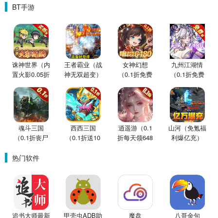
BT手游
诛神世界（内
王者霸业（战
女神幻想
九州江湖情
置火影0.05折
神无双超变）
（0.1折免费
（0.1折免费
买断版）
版）
版）
魂斗三国
西西三国
逍遥游（0.1
山河（免氪福
（0.1折丧尸
（0.1折送10
折每天领648
利爆亿充）
围城）
星魔赵云）
金票）
热门软件
追书大师最新
甲壳虫ADB助
魔盘
八哥金句