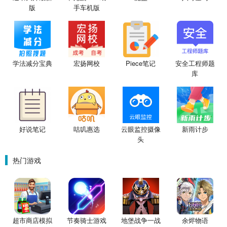
版
手车机版
学法减分宝典
宏扬网校
Piece笔记
安全工程师题
库
好说笔记
咕叽惠选
云眼监控摄像
新雨计步
头
热门游戏
超市商店模拟
节奏骑士游戏
地堡战争一战
余烬物语