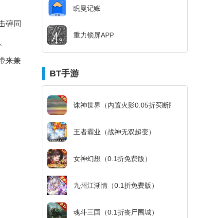
睨曼记账
击碎同
重力锁屏APP
r、
带来兼
BT手游
诛神世界（内置火影0.05折买断版）
王者霸业（战神无双超变）
女神幻想（0.1折免费版）
九州江湖情（0.1折免费版）
魂斗三国（0.1折丧尸围城）