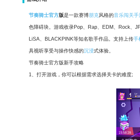
节奏
骑士
官方
版
是一款赛博
朋克
风格的
音乐
闯关
手
色障碍块。游戏收录Pop、Rap、EDM、Rock、JPOP、
LiSA、BLACKPINK等知名歌手作品。支持上传
手
具视听享受与操作快感的
沉浸
式体验。
节奏骑士官方版新手攻略
1、打开游戏，你可以根据需求选择关卡的难度;