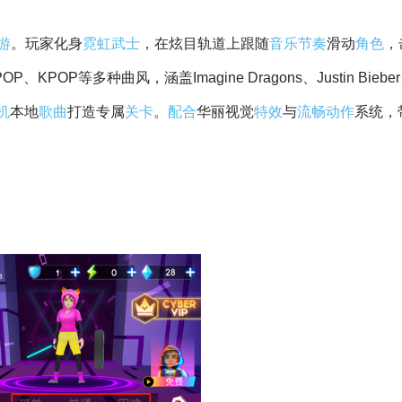
游
。玩家化身
霓虹
武士
，在炫目轨道上跟随
音乐节奏
滑动
角色
，
KPOP等多种曲风，涵盖Imagine Dragons、Justin Biebe
机
本地
歌曲
打造专属
关卡
。
配合
华丽视觉
特效
与
流畅
动作
系统，