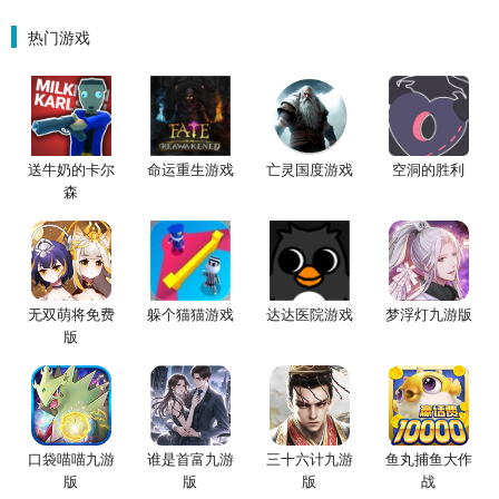
围城）
星魔赵云）
金票）
热门游戏
送牛奶的卡尔
命运重生游戏
亡灵国度游戏
空洞的胜利
森
无双萌将免费
躲个猫猫游戏
达达医院游戏
梦浮灯九游版
版
口袋喵喵九游
谁是首富九游
三十六计九游
鱼丸捕鱼大作
版
版
版
战