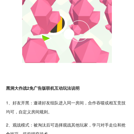
黑洞大作战2免广告版
联机
互动
玩法说明
1、好友
开黑
：邀请好友
组队
进入同一
房间
，
合作
吞噬或相互竞技
均可，自定义房间规则。
2、观战模式：被
淘汰
后可选择观战其他玩家，
学习
对手走位和抢
食技巧，提前研究
战术
。