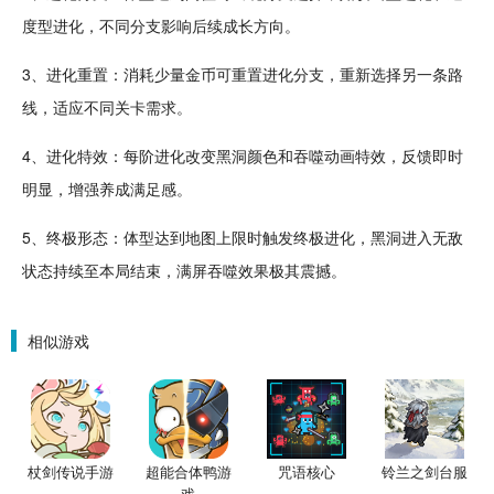
度型进化，不同分支影响后续成长方向。
3、进化重置：消耗少量
金币
可重置进化分支，重新选择另一条路
线，适应不同关卡需求。
4、进化
特效
：每阶进化改变黑洞
颜色
和吞噬动画特效，反馈即时
明显，增强
养成
满足感。
5、终极形态：体型达到地图上限时触发终极进化，黑洞进入
无敌
状态持续至本局结束，满屏吞噬效果极其震撼。
相似游戏
杖剑传说手游
超能合体鸭游
咒语核心
铃兰之剑台服
戏