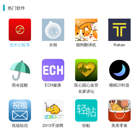
热门软件
悠米记账薄
水相
猫狗翻译机
Kakao
雨伞提醒
ECH健康
医心园心血管
睡眠计时器
名家讲坛
祝福短信
2313手游网
轻帖
美美零食