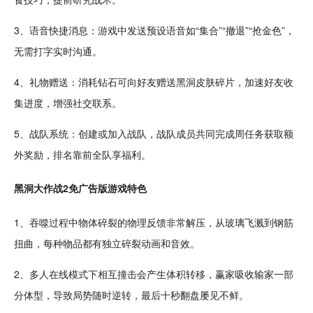
3、
语音
快捷消息：游戏中发送预设语音如“集合”“撤退”“抢金色”，
无需打字实时沟通。
4、礼物赠送：消耗
钻石
可向好友赠送黑洞
皮肤
碎片
，加速好友
收
集
进度，增强
社交
联系。
5、战队系统：创建或加入战队，战队成员共同完成周任务获取额
外
奖励
，排名靠前全队享
福利
。
黑洞大作战2免广告版游戏特色
1、吞噬过程中物体碎裂的物理反馈非常解压，从玻璃飞溅到钢筋
扭曲，每种物品都有
独立
碎裂动画和
音效
。
2、多人在线模式下相互
撞击
会产生体积转移，赢家吸收输家一部
分体型，导致局势随时逆转，最后十秒翻盘屡见不鲜。