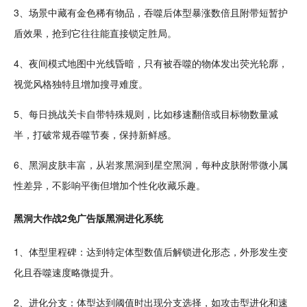
3、场景中藏有金色稀有物品，吞噬后体型暴涨数倍且附带短暂护
盾效果，抢到它往往能直接锁定胜局。
4、
夜间
模式地图中光线昏暗，只有被吞噬的物体发出荧光轮廓，
视觉风格独特且增加搜寻难度。
5、每日
挑战
关卡
自带特殊规则，比如移速翻倍或目标物数量减
半，打破常规吞噬
节奏
，保持新鲜感。
6、黑洞皮肤丰富，从岩浆黑洞到星空黑洞，每种皮肤附带微小
属
性
差异，不影响
平衡
但增加个性化收藏乐趣。
黑洞大作战2免广告版黑洞
进化
系统
1、体型里程碑：达到特定体型数值后
解锁
进化形态，外形发生变
化且吞噬速度略微提升。
2、进化分支：体型达到阈值时出现分支选择，如攻击型进化和速