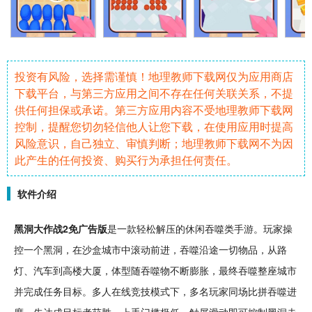
投资有风险，选择需谨慎！地理教师下载网仅为应用商店
下载平台，与第三方应用之间不存在任何关联关系，不提
供任何担保或承诺。第三方应用内容不受地理教师下载网
控制，提醒您切勿轻信他人让您下载，在使用应用时提高
风险意识，自己独立、审慎判断；地理教师下载网不为因
此产生的任何投资、购买行为承担任何责任。
软件介绍
黑洞
大作战
2
免广告
版
是一款
轻松
解压
的
休闲
吞噬
类
手游
。玩家操
控一个黑洞，在
沙盒
城市
中滚动前进，吞噬沿途一切物品，从路
灯、
汽车
到高楼大厦，体型随吞噬物不断膨胀，最终吞噬整座城市
并完成
任务
目标。
多人
在线
竞技
模式下，多名玩家同场比拼吞噬进