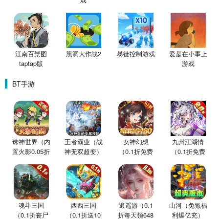
江南百景图
黑洞大作战2
暴徒控制游戏
爱是在小事上
taptap版
游戏
BT手游
诛神世界（内
王者霸业（战
女神幻想
九州江湖情
置火影0.05折
神无双超变）
（0.1折免费
（0.1折免费
买断版）
版）
版）
魂斗三国
西西三国
逍遥游（0.1
山河（免氪福
（0.1折丧尸
（0.1折送10
折每天领648
利爆亿充）