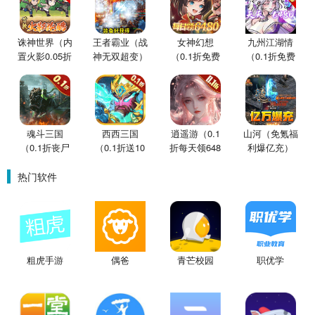
诛神世界（内
王者霸业（战
女神幻想
九州江湖情
置火影0.05折
神无双超变）
（0.1折免费
（0.1折免费
买断版）
版）
版）
魂斗三国
西西三国
逍遥游（0.1
山河（免氪福
（0.1折丧尸
（0.1折送10
折每天领648
利爆亿充）
围城）
星魔赵云）
金票）
热门软件
粗虎手游
偶爸
青芒校园
职优学