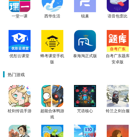
一堂一课
西华生活
锐巢
语音包歪比
优彤云课堂
蜂考课堂手机
泰海淘正式版
自考广东题库
版
安卓版
热门游戏
杖剑传说手游
超能合体鸭游
咒语核心
铃兰之剑台服
戏