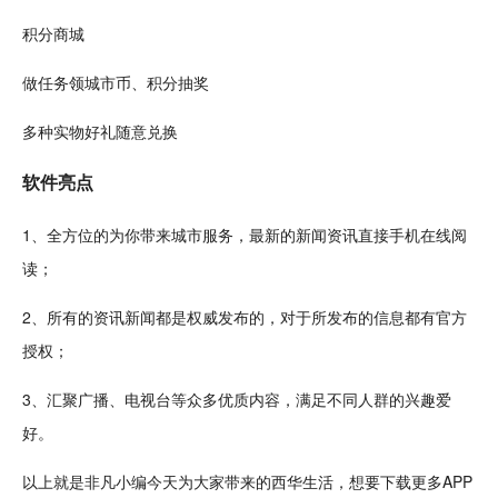
积分商城
做
任务
领城市币、积分抽奖
多种实物好礼随意兑换
软件亮点
1、全方位的为你带来城市服务，
最新
的新闻资讯直接
手机
在线
阅
读
；
2、所有的资讯新闻都是权威发布的，对于所发布的信息都有
官方
授权；
3、汇聚
广播
、
电视
台等众多
优质
内容，满足不
同人
群的兴趣爱
好。
以上就是非凡小编今天为大家带来的西华生活，想要下载更多APP