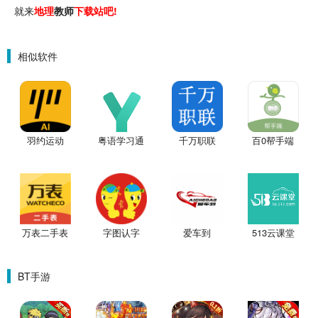
就来
地理
教师
下载站吧!
相似软件
羽约运动
粤语学习通
千万职联
百0帮手端
万表二手表
字图认字
爱车到
513云课堂
BT手游