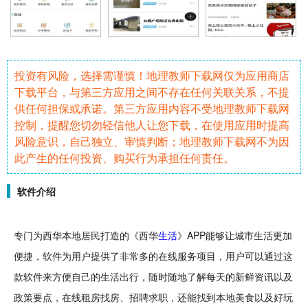
投资有风险，选择需谨慎！地理教师下载网仅为应用商店
下载平台，与第三方应用之间不存在任何关联关系，不提
供任何担保或承诺。第三方应用内容不受地理教师下载网
控制，提醒您切勿轻信他人让您下载，在使用应用时提高
风险意识，自己独立、审慎判断；地理教师下载网不为因
此产生的任何投资、购买行为承担任何责任。
软件介绍
专门为西华本地居民打造的《西华
生活
》APP能够让
城市
生活更加
便捷，
软件
为用户提供了非常多的在线服务项目，用户可以通过这
款软件来方便自己的生活
出行
，
随时
随地了解每天的新鲜资讯以及
政策要点，在线
租房
找房、
招聘
求职
，还能找到本地
美食
以及
好玩