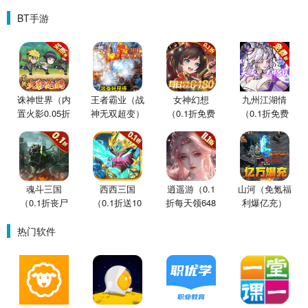
BT手游
诛神世界（内
王者霸业（战
女神幻想
九州江湖情
置火影0.05折
神无双超变）
（0.1折免费
（0.1折免费
买断版）
版）
版）
魂斗三国
西西三国
逍遥游（0.1
山河（免氪福
（0.1折丧尸
（0.1折送10
折每天领648
利爆亿充）
围城）
星魔赵云）
金票）
热门软件