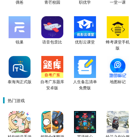
偶爸
青芒校园
职优学
一堂一课
锐巢
语音包歪比
优彤云课堂
蜂考课堂手机
版
泰海淘正式版
自考广东题库
人生备忘清单
地图标记
安卓版
免费版
热门游戏
杖剑传说手游
超能合体鸭游
咒语核心
铃兰之剑台服