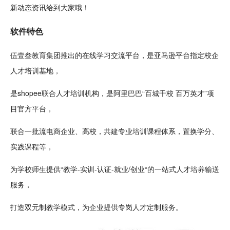
新
动态资讯给到大家哦！
软件特色
伍壹叁
教育
集团推出的在线学习交流平台，是亚马逊平台指定校企
人才培训
基地
，
是shopee联合人才培训机构，是阿里巴巴“百城千校 百万英才”项
目
官方
平台，
联合一批流电商
企业
、高校，共建专业培训课程体系，置换学分、
实践课程等，
为
学校
师生提供“教学-实训-
认证
-就业/
创业
“的一站式人才
培养
输送
服务，
打造双元制教学模式，为企业提供专岗人才
定制
服务。