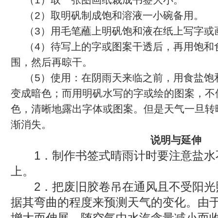
（
2
）取明矾制成饱和溶液一小碗备用。
（
3
）用毛笔蘸上明矾饱和液在纸上写字或
（
4
）待写上的字或图案干透后，再用饱和
围，然后再晾干。
（
5
）使用：在阴雨天来临之前，用食盐饱
变成暗色；而用明矾水写的字或绘的图案，不
色，清晰地露出字体或图案。但是天气一旦转
渐消失。
说明与延伸
1．制作书签式晴雨计时要注意盐水
上。
2．把废旧胶卷吊在通风且不受阳光
据其弯曲的程度来预测天气的变化。由
增大而伸展，随空气中水汽含量减小而