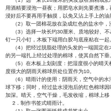
用酒精要浸泡一昼夜；用肥皂水则先要煮沸，
浸好后不要再用手触摸，以免又沾上手上的油
（
2
）取一团棉花放在染成红色的盐水中，
（
3
）选择一块长约
30
厘米、质地较好、不
钉一只小钉，木板下端用白胶与底座粘在一起
（
4
）把经过脱脂处理的头发的一端固定在
的另一端扎上经过处理的棉球，使其自然下垂
（
5
）在木板上划刻度：把湿度很小的晴天
度很大的阴雨天棉球所处位置作为
10
。
（
6
）晴雨计的使用：阴雨天，空气中的水
球下移；同时，经过盐水浸泡后的红色棉球因
加深。晴天，空气干燥，毛发收缩，棉球上移
2
．制作书签式晴雨计。
（
1
）取一张图画纸裁成书签大小。