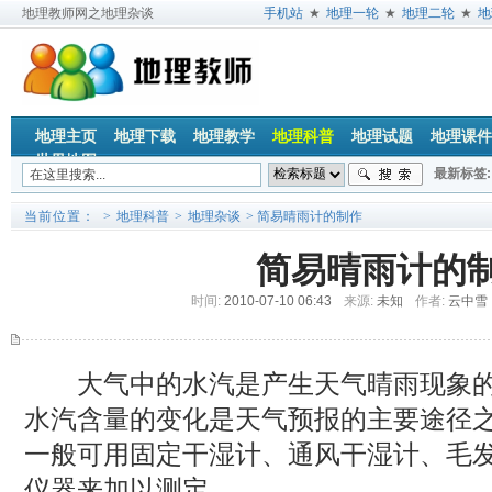
地理教师网之地理杂谈
手机站
★
地理一轮
★
地理二轮
★
地
地理主页
地理下载
地理教学
地理科普
地理试题
地理课件
世界地图
最新标签:
垂直地带
当前位置：
>
地理科普
>
地理杂谈
> 简易晴雨计的制作
简易晴雨计的
时间:
2010-07-10 06:43
来源:
未知
作者:
云中雪
大气中的水汽是产生天气晴雨现象的
水汽含量的变化是天气预报的主要途径
一般可用固定干湿计、通风干湿计、毛
仪器来加以测定。