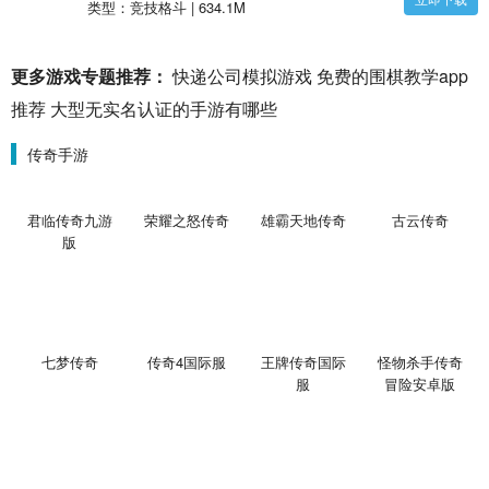
卓版-手机版下载
类型：竞技格斗 | 634.1M
更多游戏专题推荐：
快递公司模拟游戏
免费的围棋教学app
推荐
大型无实名认证的手游有哪些
传奇手游
君临传奇九游
荣耀之怒传奇
雄霸天地传奇
古云传奇
版
七梦传奇
传奇4国际服
王牌传奇国际
怪物杀手传奇
服
冒险安卓版