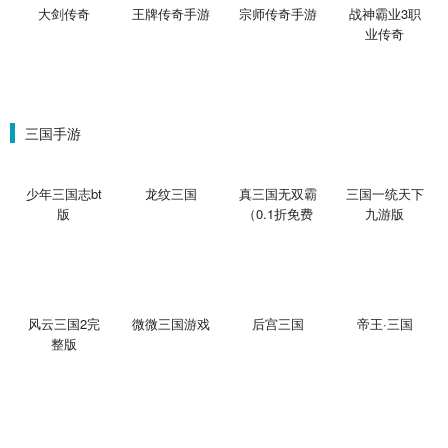
大剑传奇
王牌传奇手游
宗师传奇手游
战神霸业3职
业传奇
三国手游
少年三国志bt
龙纹三国
真三国无双霸
三国一统天下
版
（0.1折免费
九游版
版）
风云三国2完
微微三国游戏
后宫三国
帝王·三国
整版