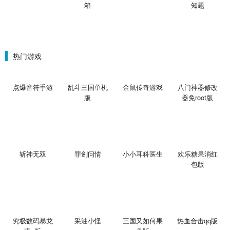
箱
知题
热门游戏
点爆音符手游
乱斗三国单机
金鼠传奇游戏
八门神器修改
版
器免root版
斩神无双
罪剑问情
小小耳科医生
欢乐糖果消红
包版
究极数码暴龙
采油小怪
三国又如何果
热血合击qq版