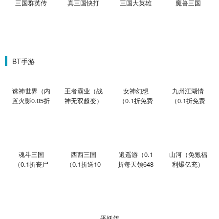
三国群英传
真三国快打
三国大英雄
魔兽三国
BT手游
诛神世界（内
王者霸业（战
女神幻想
九州江湖情
置火影0.05折
神无双超变）
（0.1折免费
（0.1折免费
买断版）
版）
版）
魂斗三国
西西三国
逍遥游（0.1
山河（免氪福
（0.1折丧尸
（0.1折送10
折每天领648
利爆亿充）
围城）
星魔赵云）
金票）
平妖传