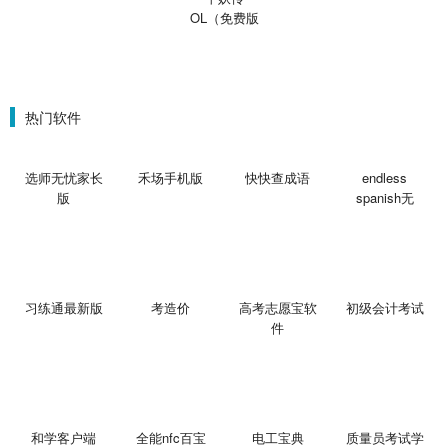
OL（免费版
0.1折鬼灭之
刃）
热门软件
选师无忧家长
禾场手机版
快快查成语
endless
版
spanish无
习练通最新版
考造价
高考志愿宝软
初级会计考试
件
和学客户端
全能nfc百宝
电工宝典
质量员考试学