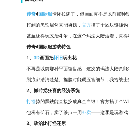
传奇
4
国际服
情怀拉满了，但画面真不是以前那种锯
打到的黑铁居然真能换钱，
官方
搞了个区块链挂钩
甚至还得玩政治斗争，在这个玛法大陆活着，真得
传奇4国际服游戏特色
1、
3D
画面把
怀旧
玩出花
不再是以前那种平面锯齿感，这次的玛法大陆真能3
划痕都清清楚楚。捏脸时能调五官细节，我给战士
2、搬砖党狂喜的经济系统
打怪
掉的黑铁能直接换成真金白银！官方搞了个WE
包稀有矿石，卖了够点一周
外卖
——这哪是玩游戏
3、政治比打怪还累