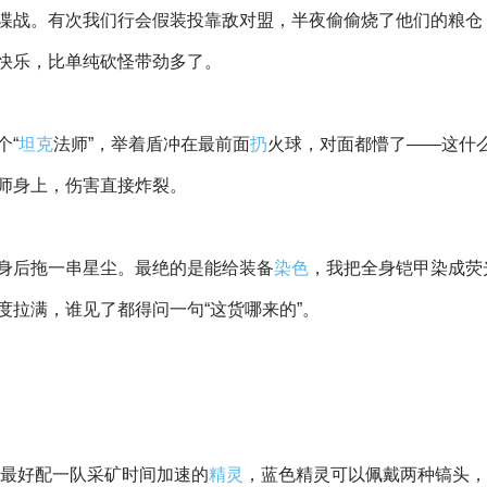
谍战。有次我们行会假装投靠敌对盟，半夜偷偷烧了他们的粮仓
快乐，比单纯砍怪带劲多了。
个“
坦克
法师”，举着盾冲在最前面
扔
火球，对面都懵了——这什
师身上，伤害直接炸裂。
身后拖一串星尘。最绝的是能给装备
染色
，我把全身铠甲染成荧
度拉满，谁见了都得问一句“这货哪来的”。
候最好配一队采矿时间加速的
精灵
，蓝色精灵可以佩戴两种镐头，