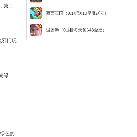
，第二
西西三国（0.1折送10星魔赵云）
逍遥游（0.1折每天领648金票）
么邪门玩
光绿，
绿色的