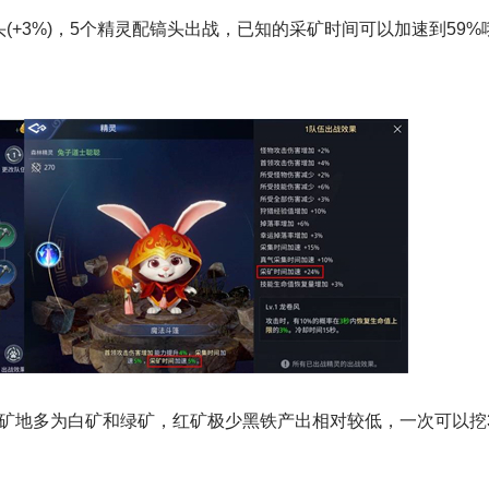
头(+3%)，5个精灵配镐头出战，已知的采矿时间可以加速到59%
采矿地多为白矿和绿矿，红矿极少黑铁产出相对较低，一次可以挖