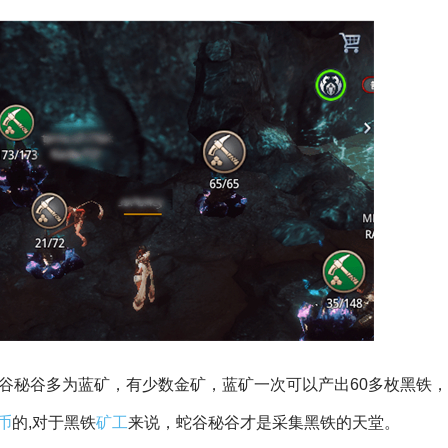
蛇谷秘谷多为蓝矿，有少数金矿，蓝矿一次可以产出60多枚黑铁
币
的,对于黑铁
矿工
来说，蛇谷秘谷才是采集黑铁的天堂。