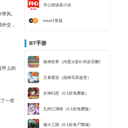
开心阅读器小说
来带风。
miui计算器
搞外交，
BT手游
诛神世界（内置火影0.05折买断版）
盔甲上的
王者霸业（战神无双超变）
女神幻想（0.1折免费版）
挖了一背
九州江湖情（0.1折免费版）
魂斗三国（0.1折丧尸围城）