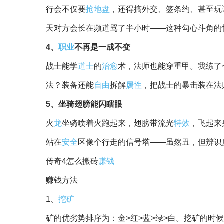
行会不仅要
抢地盘
，还得搞外交、签条约、甚至玩
天对方会长在频道骂了半小时——这种勾心斗角的
4、
职业
不再是一成不变
战士能学
道士
的
治愈
术，法师也能穿重甲。我练了
法？装备还能
自由
拆解
属性
，把战士的暴击装在法
5、坐骑翅膀能闪瞎眼
火
龙
坐骑喷着火跑起来，翅膀带流光
特效
，飞起来
站在
安全
区像个行走的信号塔——虽然丑，但辨识
传奇4怎么搬砖
赚钱
赚钱方法
1、
挖矿
矿的优劣势排序为：金>红>蓝>绿>白。挖矿的时