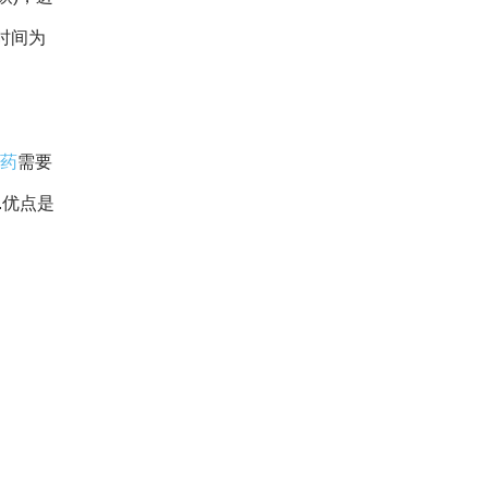
时间为
药
需要
.优点是