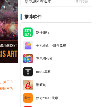
悬空城所有版本
热门专题
推荐软件
默伴旅行
手机桌面小组件免费
充电省心盒
tesna耳机
。第三方
湘旺购
载网不为
伊对YIDUI按摩