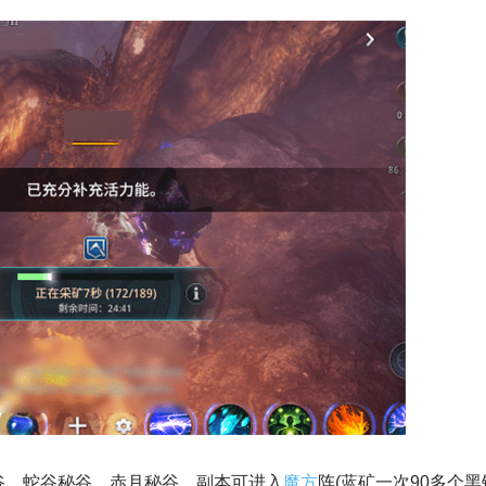
谷、蛇谷秘谷、赤月秘谷。副本可进入
魔方
阵(蓝矿一次90多个黑