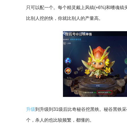
只可以配一个。每个精灵戴上风镐(+6%)和嗜魂镐
比别人挖的快，你就比别人的产量高。
升级
到升级到31级后比奇秘谷挖黑铁。秘谷黑铁
个，杀人的也比较频繁，都懂的。