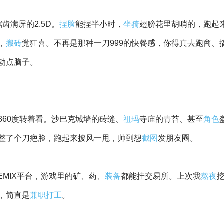
齿满屏的2.5D。
捏脸
能捏半小时，
坐骑
翅膀花里胡哨的，跑起
，
搬砖
党狂喜。不再是那种一刀999的快餐感，你得真去跑商、
动点脑子。
60度转着看。沙巴克城墙的砖缝、
祖玛
寺庙的青苔、甚至
角色
整了个刀疤脸，跑起来披风一甩，帅到想
截图
发朋友圈。
MIX平台，游戏里的矿、药、
装备
都能挂交易所。上次我
熬夜
，简直是
兼职
打工
。