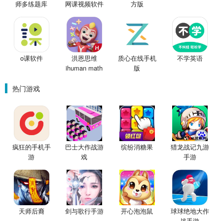
师多练题库
网课视频软件
方版
o课软件
洪恩思维
质心在线手机
不学英语
ihuman math
版
热门游戏
疯狂的手机手
巴士大作战游
缤纷消糖果
猎龙战记九游
游
戏
手游
天师后裔
剑与歌行手游
开心泡泡鼠
球球绝地大作
战手游