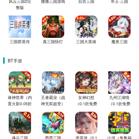
风云三国2完
微微三国游戏
后宫三国
帝王·三国
整版
三国群英传
真三国快打
三国大英雄
魔兽三国
BT手游
诛神世界（内
王者霸业（战
女神幻想
九州江湖情
置火影0.05折
神无双超变）
（0.1折免费
（0.1折免费
买断版）
版）
版）
魂斗三国
西西三国
逍遥游（0.1
山河（免氪福