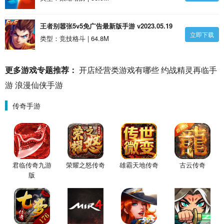
王者别嚣张5v5免广告最新版手游 v2023.05.19
立即下载
安卓版-手机版下载
类型：竞技格斗 | 64.8M
更多游戏专题推荐：
开店经营类游戏有哪些
约战精灵再临手
游
浪漫仙侠手游
传奇手游
君临传奇九游
荣耀之怒传奇
雄霸天地传奇
古云传奇
版