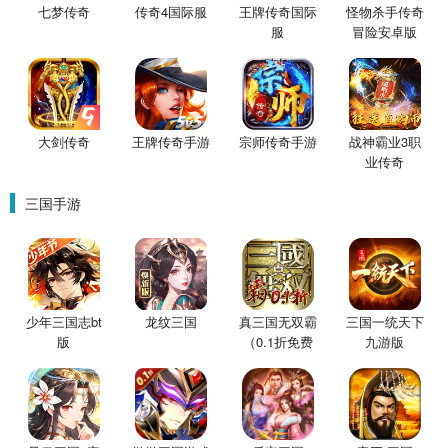
七梦传奇
传奇4国际服
王牌传奇国际
怪物杀手传奇
服
冒险安卓版
大剑传奇
王牌传奇手游
宗师传奇手游
战神霸业3职
业传奇
三国手游
少年三国志bt
龙纹三国
真三国无双霸
三国一统天下
版
（0.1折免费
九游版
版）