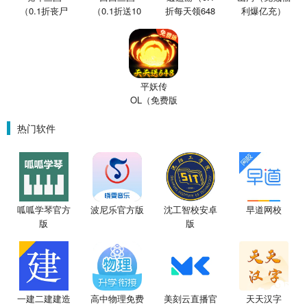
（0.1折丧尸
（0.1折送10
折每天领648
利爆亿充）
围城）
星魔赵云）
金票）
平妖传
OL（免费版
0.1折鬼灭之
刃）
热门软件
呱呱学琴官方
波尼乐官方版
沈工智校安卓
早道网校
版
版
一建二建建造
高中物理免费
美刻云直播官
天天汉字