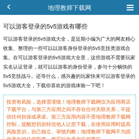
地理教师下载网
可以游客登录的5v5游戏有哪些
可以
游客
登录的
5v5
游戏大全，是近期小编为广大的网友精心
收集
、
整理
的一些可以以游客身份登录的5v5
竞技
类游戏合
集。在可以
游客登录
的5v5游戏大全里，这些游戏不需要玩家
实名
认证
登录，就可以以游客的身份登录，参与十分畅快的
5v5竞技
战斗
。还等什么，感兴趣的玩家快来可以游客登录的
5v5游戏大全，下载你喜欢的游戏体验一下吧！
投资有风险，选择需谨慎！地理教师下载网仅为应用商店
下载平台，与第三方应用之间不存在任何关联关系，不提
供任何担保或承诺。第三方应用内容不受地理教师下载网
控制，提醒您切勿轻信他人让您下载，在使用应用时提高
风险意识，自己独立、审慎判断；地理教师下载网不为因
此产生的任何投资、购买行为承担任何责任。