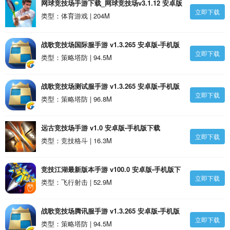
网球竞技场手游下载_网球竞技场v3.1.12 安卓版
立即下载
类型：体育游戏 | 204M
战歌竞技场国际服手游 v1.3.265 安卓版-手机版
立即下载
下载
类型：策略塔防 | 94.5M
战歌竞技场测试服手游 v1.3.265 安卓版-手机版
立即下载
下载
类型：策略塔防 | 96.8M
远古竞技场手游 v1.0 安卓版-手机版下载
立即下载
类型：竞技格斗 | 16.3M
竞技江湖最新版本手游 v100.0 安卓版-手机版下
立即下载
载
类型：飞行射击 | 52.9M
战歌竞技场腾讯服手游 v1.3.265 安卓版-手机版
立即下载
下载
类型：策略塔防 | 94.5M