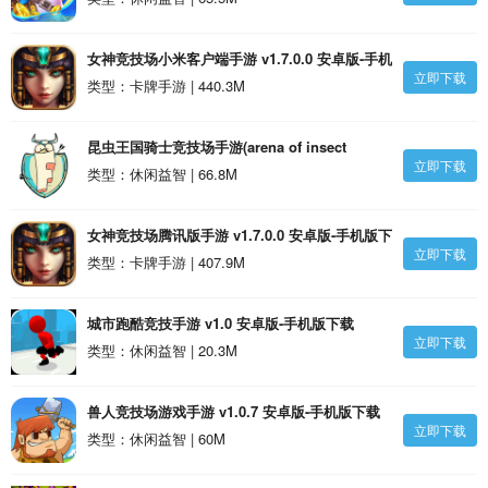
女神竞技场小米客户端手游 v1.7.0.0 安卓版-手机
立即下载
版下载
类型：卡牌手游 | 440.3M
昆虫王国骑士竞技场手游(arena of insect
立即下载
kingdom knights)手游 v1.0.4 安卓版-手机版下
类型：休闲益智 | 66.8M
载
女神竞技场腾讯版手游 v1.7.0.0 安卓版-手机版下
立即下载
载
类型：卡牌手游 | 407.9M
城市跑酷竞技手游 v1.0 安卓版-手机版下载
立即下载
类型：休闲益智 | 20.3M
兽人竞技场游戏手游 v1.0.7 安卓版-手机版下载
立即下载
类型：休闲益智 | 60M