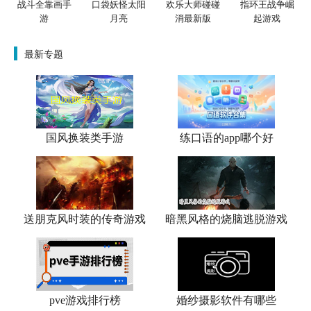
战斗全靠画手
口袋妖怪太阳
欢乐大师碰碰
指环王战争崛
游
月亮
消最新版
起游戏
最新专题
国风换装类手游
练口语的app哪个好
送朋克风时装的传奇游戏
暗黑风格的烧脑逃脱游戏
pve游戏排行榜
婚纱摄影软件有哪些