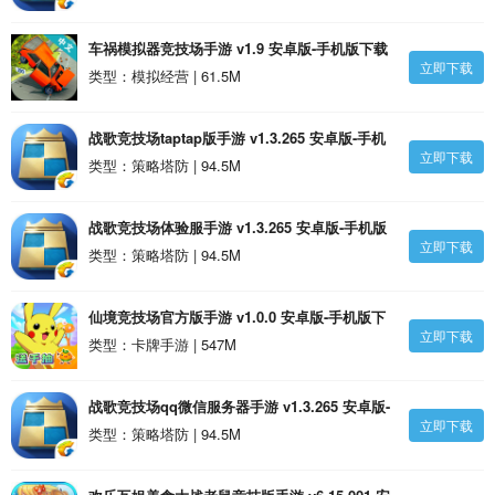
车祸模拟器竞技场手游 v1.9 安卓版-手机版下载
立即下载
类型：模拟经营 | 61.5M
战歌竞技场taptap版手游 v1.3.265 安卓版-手机
立即下载
版下载
类型：策略塔防 | 94.5M
战歌竞技场体验服手游 v1.3.265 安卓版-手机版
立即下载
下载
类型：策略塔防 | 94.5M
仙境竞技场官方版手游 v1.0.0 安卓版-手机版下
立即下载
载
类型：卡牌手游 | 547M
战歌竞技场qq微信服务器手游 v1.3.265 安卓版-
立即下载
手机版下载
类型：策略塔防 | 94.5M