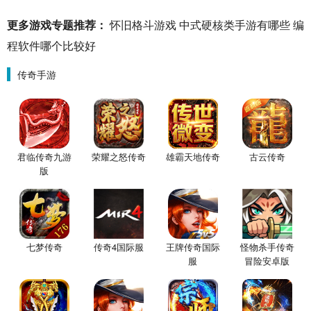
更多游戏专题推荐：
怀旧格斗游戏
中式硬核类手游有哪些
编
程软件哪个比较好
传奇手游
君临传奇九游
荣耀之怒传奇
雄霸天地传奇
古云传奇
版
七梦传奇
传奇4国际服
王牌传奇国际
怪物杀手传奇
服
冒险安卓版