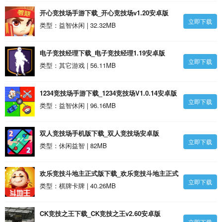
开心竞技场手游下载_开心竞技场v1.20安卓版
立即下载
类型：益智休闲 | 32.32MB
电子竞技经理下载_电子竞技经理1.19安卓版
立即下载
类型：其它游戏 | 56.11MB
1234竞技场手游下载_1234竞技场V1.0.14安卓版
立即下载
类型：益智休闲 | 96.16MB
双人竞技场手机版下载_双人竞技场安卓版
立即下载
类型：休闲益智 | 82MB
欢乐竞技斗地主正式版下载_欢乐竞技斗地主正式
立即下载
版安卓版
类型：棋牌卡牌 | 40.26MB
CK竞技之王下载_CK竞技之王v2.60安卓版
立即下载