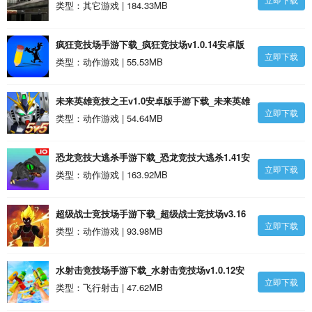
类型：其它游戏 | 184.33MB
疯狂竞技场手游下载_疯狂竞技场v1.0.14安卓版
立即下载
类型：动作游戏 | 55.53MB
未来英雄竞技之王v1.0安卓版手游下载_未来英雄
立即下载
竞技之王v1.0安卓版1.17安卓版
类型：动作游戏 | 54.64MB
恐龙竞技大逃杀手游下载_恐龙竞技大逃杀1.41安
立即下载
卓版
类型：动作游戏 | 163.92MB
超级战士竞技场手游下载_超级战士竞技场v3.16
立即下载
安卓版
类型：动作游戏 | 93.98MB
水射击竞技场手游下载_水射击竞技场v1.0.12安
立即下载
卓版
类型：飞行射击 | 47.62MB