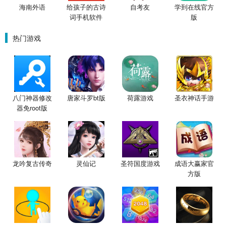
海南外语
给孩子的古诗
自考友
学到在线官方
词手机软件
版
热门游戏
八门神器修改
唐家斗罗bt版
荷露游戏
圣衣神话手游
器免root版
龙吟复古传奇
灵仙记
圣符国度游戏
成语大赢家官
方版