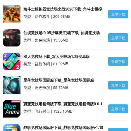
角斗士模拟器竞技场之战2026下载_角斗士模拟
立即下载
器竞技场之战2026安卓版
类型：动作格斗 | 209.63MB
仙境竞技场(0.05折爆爽江湖)下载_仙境竞技场
立即下载
(0.05折爆爽江湖)安卓版
类型：角色扮演 | 13.35MB
双人竞技场下载_双人竞技场1.29安卓版
立即下载
类型：益智休闲 | 81.22MB
星落竞技场国际服下载_星落竞技场国际服
立即下载
v1.0.0.21安卓版
类型：角色扮演 | 55.72MB
蔚蓝竞技场精简版下载_蔚蓝竞技场精简版0.0.1
立即下载
安卓版
类型：飞行射击 | 1325.10MB
战歌竞技场国际服下载_战歌竞技场国际服v1.19