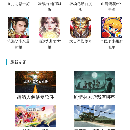
血月之息手游
决战白日门3d
农场跑酷百度
山海镜花wiki
版
版
手游
沧海笑小米最
仙逆九州官方
末日圣殿传奇
全民切水果红
新版
版
包版
最新专题
超清人像修复软件
剧情探索游戏有哪些