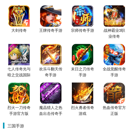
大剑传奇
王牌传奇手游
宗师传奇手游
战神霸业3职
业传奇
七人传奇光与
欢乐斗翻天传
末日之刃传奇
全战觉醒传奇
暗之交战国际
奇手游
手游
手游
服
烈火一刀传奇
魔晶猎人之热
烈火勇者传奇
热血传奇官方
手游官方版
血出击传奇手
游戏
正版
游
三国手游