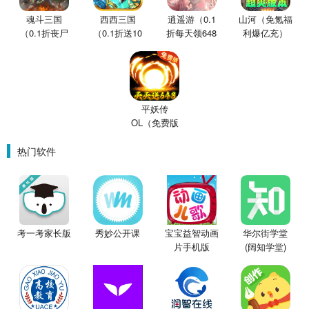
魂斗三国
西西三国
逍遥游（0.1
山河（免氪福
（0.1折丧尸
（0.1折送10
折每天领648
利爆亿充）
围城）
星魔赵云）
金票）
平妖传
OL（免费版
0.1折鬼灭之
刃）
热门软件
考一考家长版
秀妙公开课
宝宝益智动画
华尔街学堂
片手机版
(阔知学堂)