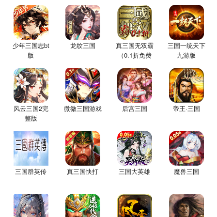
少年三国志bt
龙纹三国
真三国无双霸
三国一统天下
版
（0.1折免费
九游版
版）
风云三国2完
微微三国游戏
后宫三国
帝王·三国
整版
三国群英传
真三国快打
三国大英雄
魔兽三国