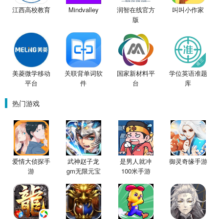
江西高校教育
Mindvalley
润智在线官方
叫叫小作家
版
美菱微学移动
关联背单词软
国家新材料平
学位英语准题
平台
件
台
库
热门游戏
爱情大侦探手
武神赵子龙
是男人就冲
御灵奇缘手游
游
gm无限元宝
100米手游
版