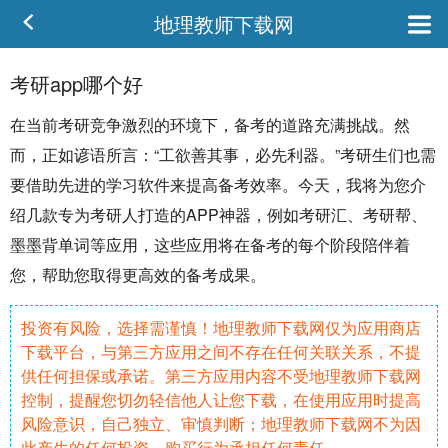
地理教师下载网
考研app哪个好
在当前
考研
竞争激烈的环境下，备考的道路充满
挑战
。然
而，正如谚语所言：“工欲善其事，必先利器。”考研生们也需
要借助先进的
学习
软件
来提高备考效率。今天，我将为您介
绍几款专为考研人打造的APP神器，例如考研汇、考研帮、
墨墨背
单词
等应用，这些应用将在备考的每个阶段陪伴着
您，帮助您取得更高效的备考成果。
投资有风险，选择需谨慎！地理教师下载网仅为应用商店
下载平台，与第三方应用之间不存在任何关联关系，不提
供任何担保或承诺。第三方应用内容不受地理教师下载网
控制，提醒您切勿轻信他人让您下载，在使用应用时提高
风险意识，自己独立、审慎判断；地理教师下载网不为因
此产生的任何投资、购买行为承担任何责任。