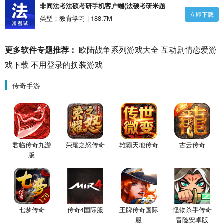
非同法考法硕考研手机客户端(法硕考研米题
立即下载
库)app下载_非同法考法硕考研手机客户端(法硕
类型：教育学习 | 188.7M
考研米题库)安卓版
更多软件专题推荐：
欧陆战争系列游戏大全
互动剧情恋爱游
戏下载
不用登录的换装游戏
传奇手游
君临传奇九游
荣耀之怒传奇
雄霸天地传奇
古云传奇
版
七梦传奇
传奇4国际服
王牌传奇国际
怪物杀手传奇
服
冒险安卓版