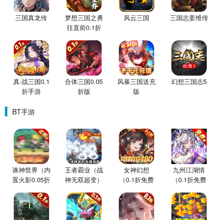
三国真龙传
梦想三国之勇
风云三国
三国志姜维传
往直前0.1折
版手游
真·战三国0.1
合体三国0.05
风暴三国送充
幻想三国志5
折手游
折版
版
BT手游
诛神世界（内
王者霸业（战
女神幻想
九州江湖情
置火影0.05折
神无双超变）
（0.1折免费
（0.1折免费
买断版）
版）
版）