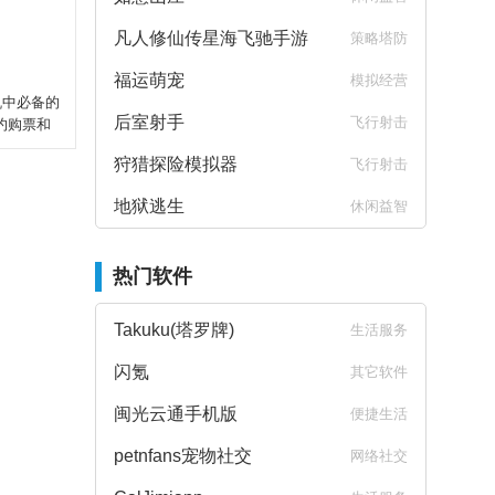
凡人修仙传星海飞驰手游
策略塔防
福运萌宠
模拟经营
机中必备的
后室射手
飞行射击
约购票和
狩猎探险模拟器
飞行射击
地狱逃生
休闲益智
热门软件
Takuku(塔罗牌)
生活服务
闪氪
其它软件
闽光云通手机版
便捷生活
petnfans宠物社交
网络社交