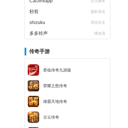
CalJimiapp
生活服务
秒剪
摄影美化
shizuku
系统安全
多多铃声
播放器
传奇手游
君临传奇九游版
荣耀之怒传奇
雄霸天地传奇
古云传奇