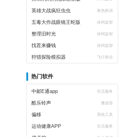
英雄大战疯狂虫虫
角色扮演
五毒大作战眼镜王蛇版
休闲益智
整理旧时光
休闲益智
找茬来赚钱
休闲益智
狩猎探险模拟器
飞行射击
热门软件
中邮E通app
生活服务
酷乐铃声
播放器
偏移
系统工具
运动健康APP
生活服务