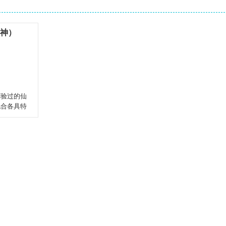
封神）
体验过的仙
配合各具特