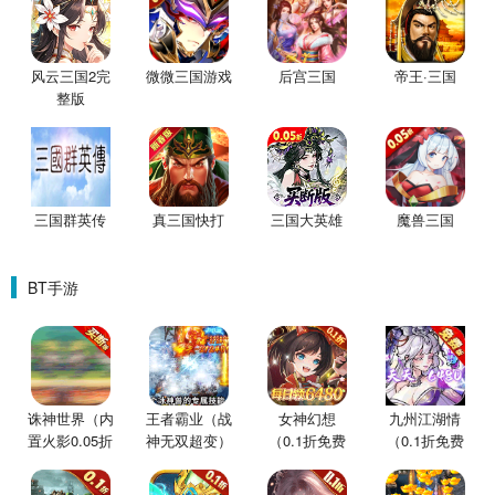
风云三国2完
微微三国游戏
后宫三国
帝王·三国
整版
三国群英传
真三国快打
三国大英雄
魔兽三国
BT手游
诛神世界（内
王者霸业（战
女神幻想
九州江湖情
置火影0.05折
神无双超变）
（0.1折免费
（0.1折免费
买断版）
版）
版）