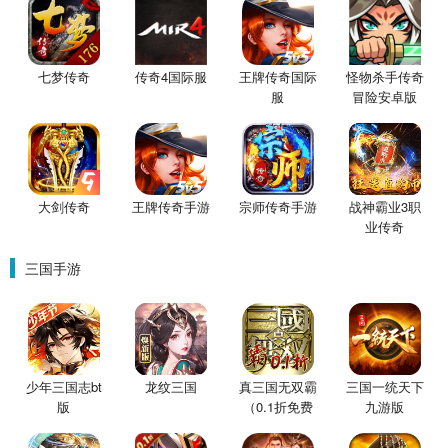
七梦传奇
传奇4国际服
王牌传奇国际
怪物杀手传奇
服
冒险安卓版
大剑传奇
王牌传奇手游
宗师传奇手游
战神霸业3职
业传奇
三国手游
少年三国志bt
龙纹三国
真三国无双霸
三国一统天下
版
（0.1折免费
九游版
版）