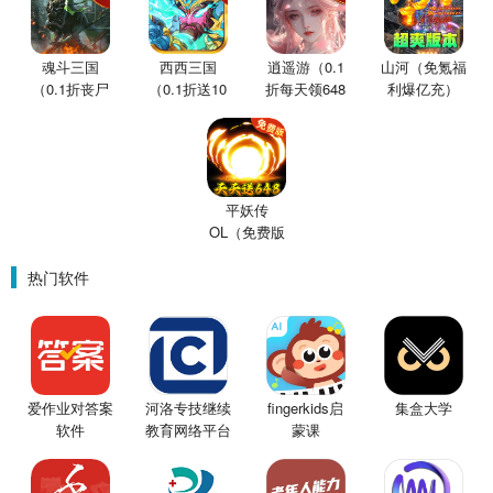
魂斗三国
西西三国
逍遥游（0.1
山河（免氪福
（0.1折丧尸
（0.1折送10
折每天领648
利爆亿充）
围城）
星魔赵云）
金票）
平妖传
OL（免费版
0.1折鬼灭之
刃）
热门软件
爱作业对答案
河洛专技继续
fingerkids启
集盒大学
软件
教育网络平台
蒙课
(中才在