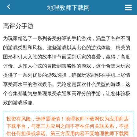
地理教师下载网
高评分手游
为玩家精选了一系列备受好评的
手机
游戏，涵盖了各种不同
的游戏类型
和风
格。这些游戏以其出色的游戏体验、
精美
的
图形和引人入胜的
故事
情节而受到玩家的喜爱，赢得了高度
评价。从扣人心弦的
冒险
到
策略
性的游戏，这个合集为玩家
提供了一系列
优质
的游戏选择，确保玩家能够在手机上尽情
享受高水平的游戏
娱乐
。无论您是喜欢什么类型的游戏，这
个合集都能为您呈现最受欢迎和高评分的
手游
，让您体验极
致的游戏乐趣。
投资有风险，选择需谨慎！地理教师下载网仅为应用商店
下载平台，与第三方应用之间不存在任何关联关系，不提
供任何担保或承诺。第三方应用内容不受地理教师下载网