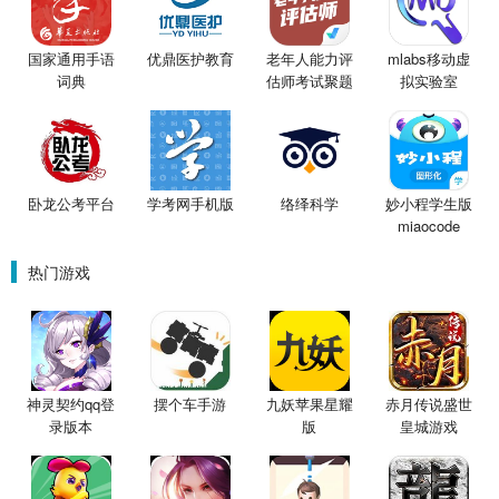
国家通用手语
优鼎医护教育
老年人能力评
mlabs移动虚
词典
估师考试聚题
拟实验室
库
卧龙公考平台
学考网手机版
络绎科学
妙小程学生版
miaocode
热门游戏
神灵契约qq登
摆个车手游
九妖苹果星耀
赤月传说盛世
录版本
版
皇城游戏