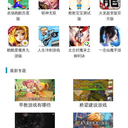
农场跑酷百度
斩神无双
救救宝宝测试
火龙超变版官
版
版
方版
酷酷爱魔兽九
人生冲刺游戏
太古封魔录之
一念仙魔手游
游版
御剑诀
最新专题
早教游戏有哪些
桥梁建设游戏