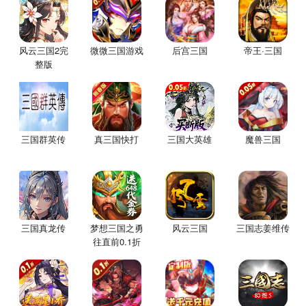
风云三国2完
微微三国游戏
后宫三国
帝王·三国
整版
三国群英传
真三国快打
三国大英雄
魔兽三国
三国真龙传
梦想三国之勇
风云三国
三国志姜维传
往直前0.1折
版手游