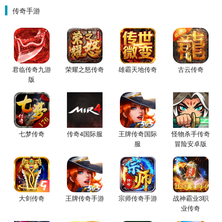
传奇手游
君临传奇九游
荣耀之怒传奇
雄霸天地传奇
古云传奇
版
七梦传奇
传奇4国际服
王牌传奇国际
怪物杀手传奇
服
冒险安卓版
大剑传奇
王牌传奇手游
宗师传奇手游
战神霸业3职
业传奇