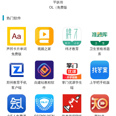
平妖传
OL（免费版
0.1折鬼灭之
刃）
热门软件
声邦卡片单词
视频之家
纬才教育
卫生资格准题
免费版
库
郑州教育手机
自建站教程软
掌门优课学生
上学吧手机版
客户端
件
端
会E人免费课
SSOYNJYCN
学单簧管陪练
预知来