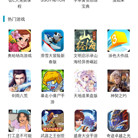
程
宝典
热门游戏
奥哈纳岛游戏
滑雪大冒险新
文明启示录山
涂色大作战
春版
海经异兽崛起
完整版
剑雨八荒
暴走小僵尸手
天地道果盘版
神契之约
游
打工是不可能
武器之王创世
盛唐大业手游
奇迹卓越之光