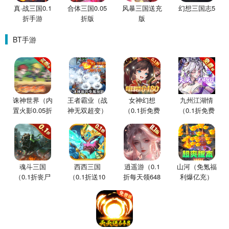
真·战三国0.1
合体三国0.05
风暴三国送充
幻想三国志5
折手游
折版
版
BT手游
诛神世界（内
王者霸业（战
女神幻想
九州江湖情
置火影0.05折
神无双超变）
（0.1折免费
（0.1折免费
买断版）
版）
版）
魂斗三国
西西三国
逍遥游（0.1
山河（免氪福
（0.1折丧尸
（0.1折送10
折每天领648
利爆亿充）
围城）
星魔赵云）
金票）