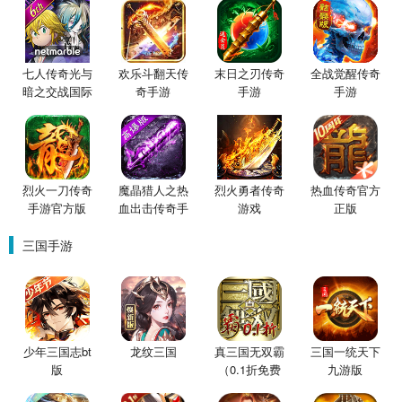
七人传奇光与
欢乐斗翻天传
末日之刃传奇
全战觉醒传奇
暗之交战国际
奇手游
手游
手游
服
烈火一刀传奇
魔晶猎人之热
烈火勇者传奇
热血传奇官方
手游官方版
血出击传奇手
游戏
正版
游
三国手游
少年三国志bt
龙纹三国
真三国无双霸
三国一统天下
版
（0.1折免费
九游版
版）