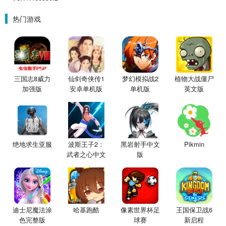
热门游戏
三国志8威力
仙剑奇侠传1
梦幻模拟战2
植物大战僵尸
加强版
安卓单机版
单机版
英文版
绝地求生亚服
波斯王子2：
黑岩射手中文
Pikmin
武者之心中文
版
版
迪士尼魔法涂
哈基跑酷
像素世界杯足
王国保卫战6
色完整版
球赛
新启程