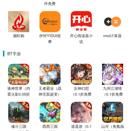
件免费
湘旺购
伊对YIDUI按
开心阅读器小
miui计算器
摩
说
BT手游
诛神世界（内
王者霸业（战
女神幻想
九州江湖情
置火影0.05折
神无双超变）
（0.1折免费
（0.1折免费
买断版）
版）
版）
魂斗三国
西西三国
逍遥游（0.1
山河（免氪福