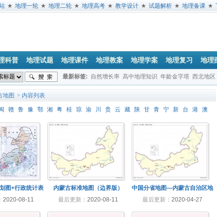
站
★
地理一轮
★
地理二轮
★
地理高考
★
教学设计
★
试题解析
★
地理备课
★
理科普
地理试题
地理课件
地理教案
地理学案
地理复习
地理
最新标签:
自然增长率
高中地理知识
年龄金字塔
西北地区
垂直地带性
地球公转
经度
日出方位
地方时
文综地理试题
古地图
> 内容列表
闽
赣
鲁
豫
鄂
湘
粤
桂
琼
渝
川
贵
云
藏
陕
甘
青
宁
新
台
港
澳
划图+行政统计表
内蒙古标准地图（边界版）
中国分省地图—内蒙古自治区地
：
2020-08-11
最后更新：
2020-08-11
最后更新：
2020-04-27
图无邻区