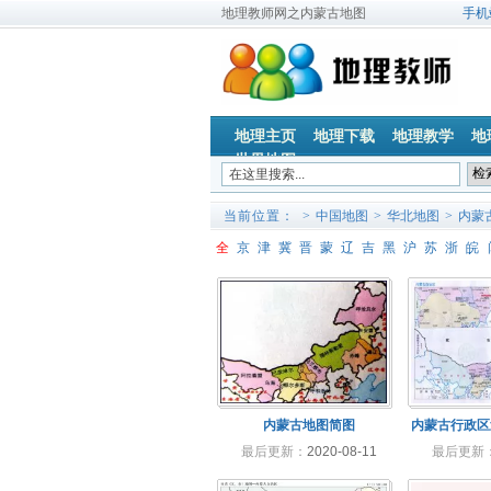
地理教师网之内蒙古地图
手机
地理主页
地理下载
地理教学
地
世界地图
当前位置：
>
中国地图
>
华北地图
>
内蒙
全
京
津
冀
晋
蒙
辽
吉
黑
沪
苏
浙
皖
内蒙古地图简图
内蒙古行政区
最后更新：
2020-08-11
最后更新