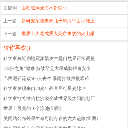
关键词：
面积
黑洞
死海
不断缩小
上一篇：
新研究预测未来几千年海平面可能上
下一篇：
世界十大造成重大死亡事故的火山爆
猜你喜欢(
)
科学家称近期地震频繁发生是自然界正常调整
“非洲之角”遭难 持续罕见大旱威胁粮食安全
巴西泥石流致506人丧生 暴雨持续救援艰难
科学家发现来自20光年外宜居行星光脉冲
科学家欲将撒哈拉沙漠变成世界级太阳能电厂
世界上最美的10个泳池(组图)
美网站公布外星生命可能存在的六大迹象(组图)