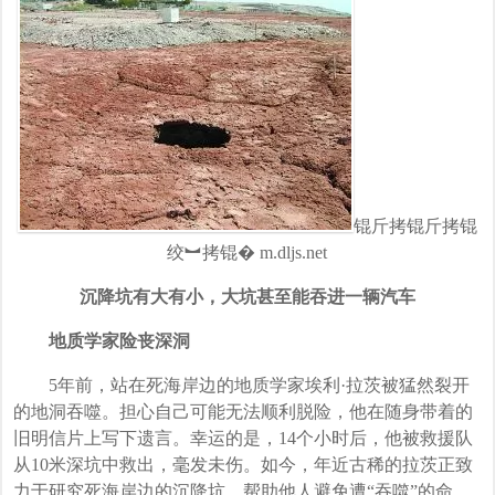
锟斤拷锟斤拷锟
绞︼拷锟�
m.dljs.net
沉降坑有大有小，大坑甚至能吞进一辆汽车
地质学家险丧深洞
5年前，站在死海岸边的地质学家埃利·拉茨被猛然裂开
的地洞吞噬。担心自己可能无法顺利脱险，他在随身带着的
旧明信片上写下遗言。幸运的是，14个小时后，他被救援队
从10米深坑中救出，毫发未伤。如今，年近古稀的拉茨正致
力于研究死海岸边的沉降坑，帮助他人避免遭“吞噬”的命