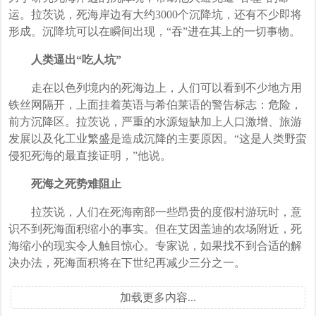
运。拉茨说，死海岸边有大约3000个沉降坑，还有不少即将
形成。沉降坑可以在瞬间出现，“吞”进在其上的一切事物。
人类逼出“吃人坑”
走在以色列境内的死海边上，人们可以看到不少地方用
铁丝网隔开，上面挂着英语与希伯莱语的警告标志：危险，
前方沉降区。拉茨说，严重的水源短缺加上人口激增、旅游
发展以及化工业繁盛是造成沉降的主要原因。“这是人类野蛮
侵犯死海的最直接证明，”他说。
死海之死势难阻止
拉茨说，人们在死海南部一些昂贵的度假村游玩时，意
识不到死海面积缩小的事实。但在艾因盖迪的农场附近，死
海缩小的现实令人触目惊心。专家说，如果找不到合适的解
决办法，死海面积将在下世纪再减少三分之一。
加载更多内容...