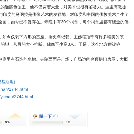
纪的迦腻色伽王，他不仅宽宏大量，对美术也很有鉴赏力。这里有教徒
里与印度的马图拉是佛像艺术的发祥地，对印度和中国的佛教美术产生了
绘画，如今已不复存在。寺院中有30个祠堂，每个祠堂里都有镀金的佛
如今仅剩下方形的基座。据史料记载。主佛塔顶部有许多精美的装
像的脚，从脚的大小推断。佛像至少高3米。于是，这个地方便被称
庭里有石造的水槽。寺院西面是广场，广场边的尖顶拱门房屋，大概
巴基斯坦)
yichan/2744.html
p/yichan/2744.html
踩一下
(0)
0%
0%