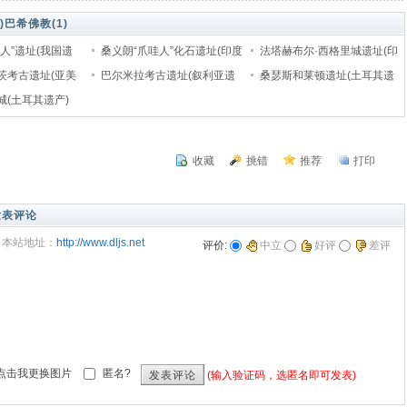
)
巴希佛教(1)
人”遗址(我国遗
桑义朗“爪哇人”化石遗址(印度
法塔赫布尔·西格里城遗址(印
茨考古遗址(亚美
尼西亚遗产)
巴尔米拉考古遗址(叙利亚遗
度)
桑瑟斯和莱顿遗址(土耳其遗
城(土耳其遗产)
产)
产)
收藏
挑错
推荐
打印
发表评论
本站地址：
http://www.dljs.net
评价:
中立
好评
差评
匿名?
(输入验证码，选匿名即可发表)
发表评论