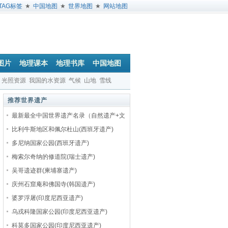
TAG标签
★
中国地图
★
世界地图
★
网站地图
图片
地理课本
地理书库
中国地图
光照资源
我国的水资源
气候
山地
雪线
推荐世界遗产
最新最全中国世界遗产名录（自然遗产+文
比利牛斯地区和佩尔杜山(西班牙遗产)
多尼纳国家公园(西班牙遗产)
梅索尔奇纳的修道院(瑞士遗产)
吴哥遗迹群(柬埔寨遗产)
庆州石窟庵和佛国寺(韩国遗产)
婆罗浮屠(印度尼西亚遗产)
乌戎科隆国家公园(印度尼西亚遗产)
科莫多国家公园(印度尼西亚遗产)