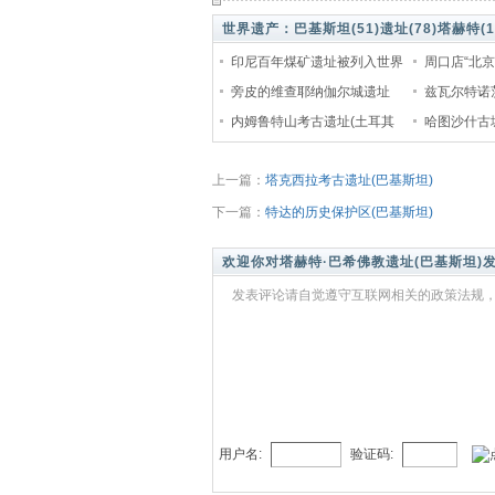
世界遗产：
巴基斯坦(51)
遗址(78)
塔赫特(1
印尼百年煤矿遗址被列入世界
周口店“北京
遗产名录
旁皮的维查耶纳伽尔城遗址
产)
兹瓦尔特诺
(印度)
内姆鲁特山考古遗址(土耳其
尼亚遗产)
哈图沙什古
遗产)
上一篇：
塔克西拉考古遗址(巴基斯坦)
下一篇：
特达的历史保护区(巴基斯坦)
欢迎你对塔赫特·巴希佛教遗址(巴基斯坦)
发表评论请自觉遵守互联网相关的政策法规，
用户名:
验证码: