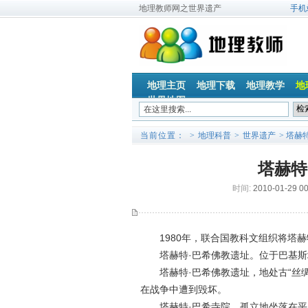
地理教师网之世界遗产
手机
地理主页
地理下载
地理教学
地
世界地图
当前位置：
>
地理科普
>
世界遗产
> 塔赫
塔赫特
时间:
2010-01-29 0
1980年，联合国教科文组织将塔赫
塔赫特·巴希佛教遗址。位于巴基斯坦
塔赫特·巴希佛教遗址，地处古“丝绸
在战争中遭到毁坏。
塔赫特·巴希寺院，孤立地坐落在平原