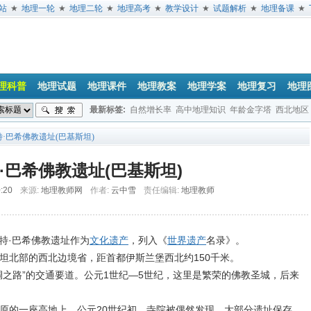
站
★
地理一轮
★
地理二轮
★
地理高考
★
教学设计
★
试题解析
★
地理备课
★
理科普
地理试题
地理课件
地理教案
地理学案
地理复习
地理
最新标签:
自然增长率
高中地理知识
年龄金字塔
西北地区
垂直地带性
地球公转
经度
日出方位
地方时
文综地理试题
特·巴希佛教遗址(巴基斯坦)
·巴希佛教遗址(巴基斯坦)
0:20
来源:
地理教师网
作者:
云中雪
责任编辑:
地理教师
特·巴希佛教遗址作为
文化遗产
，列入《
世界遗产
名录》。
北部的西北边境省，距首都伊斯兰堡西北约150千米。
之路”的交通要道。公元1世纪—5世纪，这里是繁荣的佛教圣城，后来
的一座高地上。公元20世纪初，寺院被偶然发现，大部分遗址保存