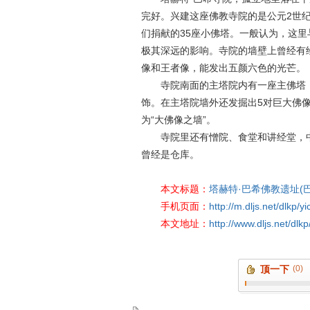
完好。兴建这座佛教寺院的是公元2世
们捐献的35座小佛塔。一般认为，这
极其深远的影响。寺院的墙壁上曾经有
像和王者像，能发出五颜六色的光芒。
寺院南面的主塔院内有一座主佛塔，
饰。在主塔院墙外还发掘出5对巨大佛
为“大佛像之墙”。
寺院里还有憎院、食堂和讲经堂，中
曾经是仓库。
本文标题：
塔赫特·巴希佛教遗址(
手机页面：
http://m.dljs.net/dlkp/
本文地址：
http://www.dljs.net/dlk
顶一下
(0)