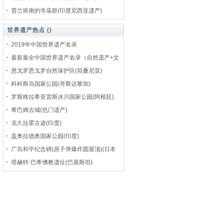
普兰班南的寺庙群(印度尼西亚遗产)
世界遗产热点 (
)
2019年中国世界遗产名录
最新最全中国世界遗产名录（自然遗产+文
恩戈罗恩戈罗自然保护区(坦桑尼亚)
科科斯岛国家公园(哥斯达黎加)
罗斯格拉希亚雷斯冰川国家公园(阿根廷)
希巴姆古城(也门遗产)
克久拉霍古迹(印度)
盖奥拉德奥国家公园(印度)
广岛和平纪念碑(原子弹爆炸圆屋顶)(日本
塔赫特·巴希佛教遗址(巴基斯坦)