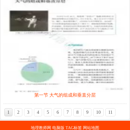
第一节 大气的组成和垂直分层
1
2
3
4
5
6
7
8
9
10
11
12
13
最新
500
条
地理教师网
电脑版
TAG标签
网站地图