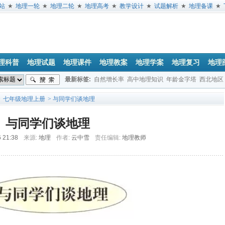
站
★
地理一轮
★
地理二轮
★
地理高考
★
教学设计
★
试题解析
★
地理备课
★
理科普
地理试题
地理课件
地理教案
地理学案
地理复习
地理
最新标签:
自然增长率
高中地理知识
年龄金字塔
西北地区
垂直地带性
地球公转
经度
日出方位
地方时
文综地理试题
>
七年级地理上册
> 与同学们谈地理
与同学们谈地理
6 21:38
来源:
地理
作者:
云中雪
责任编辑:
地理教师