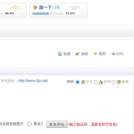
踩一下
(18)
48.6%
51.4%
收藏
挑错
推荐
打印
本站地址：
http://www.dljs.net
评价:
中立
好评
差评
匿名?
(输入验证码，选匿名即可发表)
发表评论