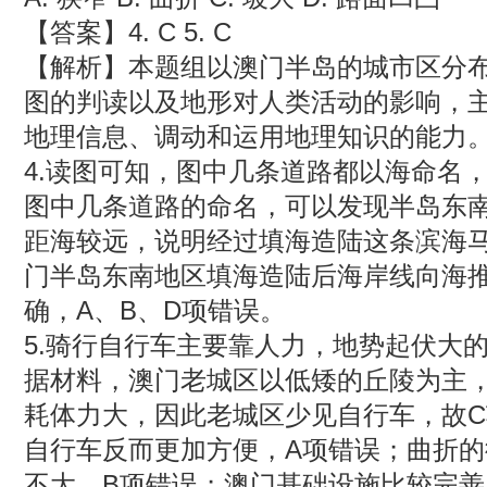
【答案】4. C 5. C
【解析】本题组以澳门半岛的城市区分
图的判读以及地形对人类活动的影响，
地理信息、调动和运用地理知识的能力
4.读图可知，图中几条道路都以海命名
图中几条道路的命名，可以发现半岛东
距海较远，说明经过填海造陆这条滨海
门半岛东南地区填海造陆后海岸线向海
确，A、B、D项错误。
5.骑行自行车主要靠人力，地势起伏大
据材料，澳门老城区以低矮的丘陵为主
耗体力大，因此老城区少见自行车，故
自行车反而更加方便，A项错误；曲折
不大，B项错误；澳门基础设施比较完