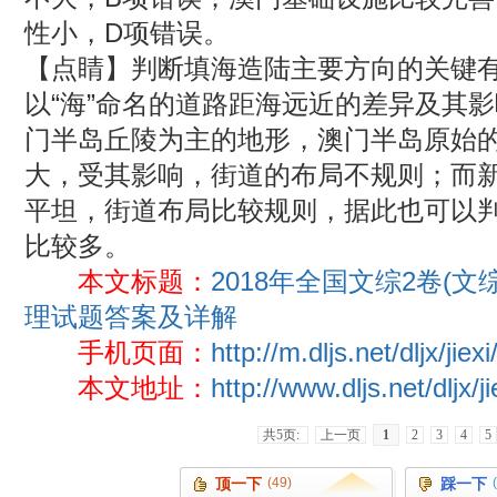
性小，D项错误。
【点睛】判断填海造陆主要方向的关键
以“海”命名的道路距海远近的差异及其
门半岛丘陵为主的地形，澳门半岛原始
大，受其影响，街道的布局不规则；而
平坦，街道布局比较规则，据此也可以
比较多。
本文标题：
2018年全国文综2卷(文
理试题答案及详解
手机页面：
http://m.dljs.net/dljx/jie
本文地址：
http://www.dljs.net/dljx/j
共5页:
上一页
1
2
3
4
5
顶一下
(49)
踩一下