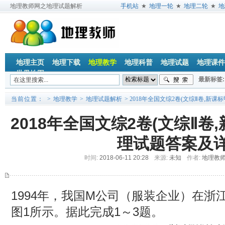
地理教师网之地理试题解析
手机站
★
地理一轮
★
地理二轮
★
地
地理主页
地理下载
地理教学
地理科普
地理试题
地理课件
世界地图
最新标签:
垂直地带
当前位置：
>
地理教学
>
地理试题解析
> 2018年全国文综2卷(文综Ⅱ卷,新
2018年全国文综2卷(文综Ⅱ卷
理试题答案及
时间:
2018-06-11 20:28
来源:
未知
作者:
地理教
1994年，我国M公司（服装企业）在浙
图1所示。据此完成1～3题。