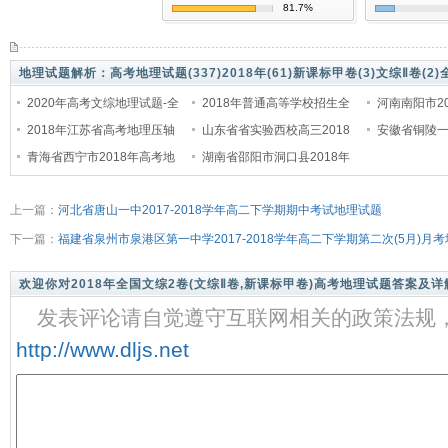
81.7%
地理试题解析：
高考地理试题(337)
2018年(61)
新课标甲卷(3)
文综Ⅱ卷(2)
2020年高考文综地理试题-全
2018年普通高等学校招生全
河南南阳市2
国文综Ⅱ卷重绘图w
2018年江苏省高考地理压轴
国统一考试冲刺预测
山东省省实验西校高三2018
三期终质量
安徽省铜陵一
试卷
青海省西宁市2018年高考地
年10月份模拟考试地
湖南省邵阳市洞口县2018年
度期中测试
理二模试卷
高考地理二模试卷
上一篇：
河北省唐山一中2017-2018学年高二下学期期中考试地理试题
下一篇：
福建省泉州市泉港区第一中学2017-2018学年高二下学期第二次(5月)月
欢迎你对2018年全国文综2卷(文综Ⅱ卷,新课标甲卷)高考地理试题答案及
发表评论请自觉遵守互联网相关的政策法规
http://www.dljs.net