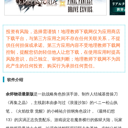
投资有风险，选择需谨慎！地理教师下载网仅为应用商店
下载平台，与第三方应用之间不存在任何关联关系，不提
供任何担保或承诺。第三方应用内容不受地理教师下载网
控制，提醒您切勿轻信他人让您下载，在使用应用时提高
风险意识，自己独立、审慎判断；地理教师下载网不为因
此产生的任何投资、购买行为承担任何责任。
软件介绍
余烬
物语
最新
版
是一款
战略
角色
扮演
手游
。制作人结城基曾操刀
《再集之晶》，主线剧本由参与过《
浪漫
沙加》的ベニー松山执
笔，《火焰纹章
觉醒
》的小崎祐介担纲角色
设计
，《最终
幻想
13》的滨涡正志负责配乐。游戏设定在
魔兽
横行的炼狱大陆，玩家