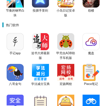
节奏的钢琴白
投掷手里剑
小岛日记安卓
怨楼
块
版
热门软件
手记app
追书大师最新
甲壳虫ADB助
魔盘
版
手车机版
八哥金句
学法减分宝典
宏扬网校
Piece笔记