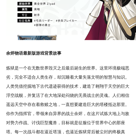
余烬物语最新版游戏背景
故事
炼狱是一个在无数世界毁灭之后最后诞生的世界。这里环境极端恶
劣，完全不适合人类
生存
，却沉睡着大量失落
文明
的智慧与知识。
人类凭借
挖掘
地下
古代
遗迹获得的
技术
，
建造
了翱翔于天空的巨大
浮
空战
舰，并
复活
了在大地深处闷烧的无畏战士的灵魂。人们相信
遥远天空中存在着救赎之地，一直想要建造巨大的塔楼抵达那里。
你作为
指挥官
，带领来自异界的战士余烬，在这片试炼大地上与敌
对势力作战、讨伐巨型魔兽，目标就是征服位于世界中心的那座
塔。每一次
战斗
都在逼近塔顶，也逼近炼狱背后被尘封的终极
真