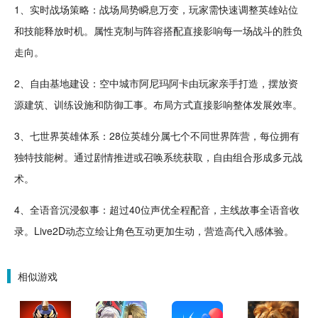
1、实时战场
策略
：战场局势瞬息万变，玩家需快速调整英雄站位
和
技能
释放时机。
属性
克制与阵容搭配直接影响每一场战斗的胜负
走向。
2、
自由
基地
建设
：空中
城市
阿尼玛阿卡由玩家亲手打造，摆放资
源
建筑
、训练设施和防御工事。布局方式直接影响整体
发展
效率。
3、七世界英雄体系：28位英雄分属七个不同世界阵营，每位拥有
独特技能树。通过剧情推进或召唤系统获取，自由组合形成多元
战
术
。
4、全语音沉浸叙事：超过40位声优全程配音，主线故事全语音收
录。Live2D动态立绘让角色
互动
更加生动，营造高代入感体验。
相似游戏