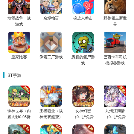
地堡战争一战
余烬物语
橡皮人拳击
野兽领主新世
游戏
界
皇家比赛
像素工厂游戏
愚蠢的僵尸游
巴西卡车司机
戏
模拟器游戏
BT手游
诛神世界（内
王者霸业（战
女神幻想
九州江湖情
置火影0.05折
神无双超变）
（0.1折免费
（0.1折免费
买断版）
版）
版）