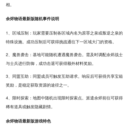
相
。
余烬物语最新版
随机
事件说明
1、区域压制：玩家需要压制各区域内名为原罪之泉或叛逆之泉的
特殊设施。成功压制后可获得
挑战
通往下一区域大门的资格。
2、魔兽袭击：基地可能随机遭遇魔兽袭击。需及时调配余烬战士
与
士兵
进行
防御
，成功击退可获得额外材料
奖励
。
3、同盟互助：同盟成员可触发互助请求。响应后可获得共享宝箱
奖励，是稳定获取
资源
的途径之一。
4、限时
探索
：地图中随机出现限时探索点。派遣余烬前往可获得
稀有道具或触发隐藏剧情。
余烬物语最新版游戏特色