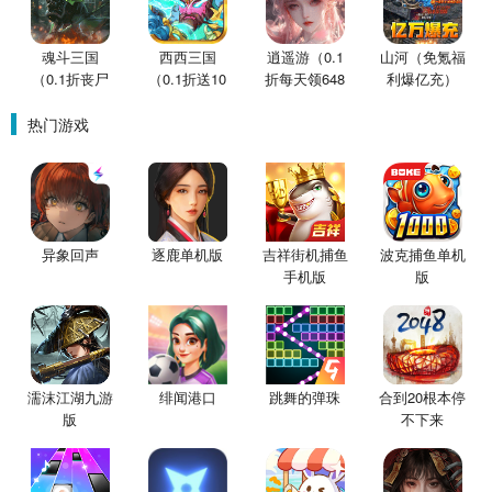
魂斗三国
西西三国
逍遥游（0.1
山河（免氪福
（0.1折丧尸
（0.1折送10
折每天领648
利爆亿充）
围城）
星魔赵云）
金票）
热门游戏
异象回声
逐鹿单机版
吉祥街机捕鱼
波克捕鱼单机
手机版
版
濡沫江湖九游
绯闻港口
跳舞的弹珠
合到20根本停
版
不下来