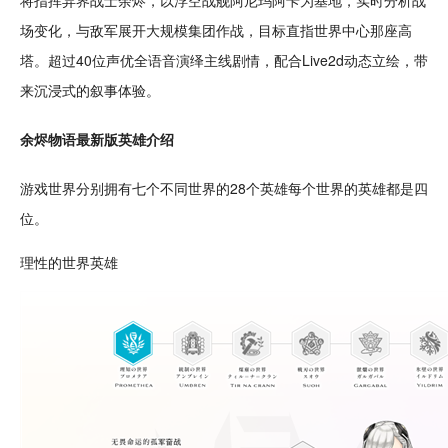
将指挥异界战士余烬，以浮空
战舰
阿尼玛阿卡为
基地
，实时分析
战
场
变化，与敌军展开大规模集团作战，目标直指世界中心那座高
塔。超过40位声优全
语音
演绎主线
剧情
，
配合
Live
2d
动态立绘，带
来
沉浸
式的
叙事
体验。
余烬物语最新版
英雄
介绍
游戏世界分别拥有七个不同世界的28个英雄每个世界的英雄都是四
位。
理性的世界英雄