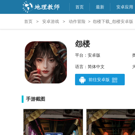
首页
最新
安卓应用
首页
>
安卓游戏
>
动作冒险
>
怨楼下载_怨楼安卓版
怨楼
平台：安卓版
语言：简体中文
大
前往安卓版
手游截图