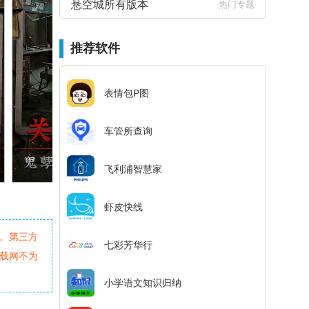
悬空城所有版本
热门专题
推荐软件
表情包P图
车管所查询
飞利浦智慧家
虾皮快线
。第三方
七彩芳华行
载网不为
小学语文知识归纳