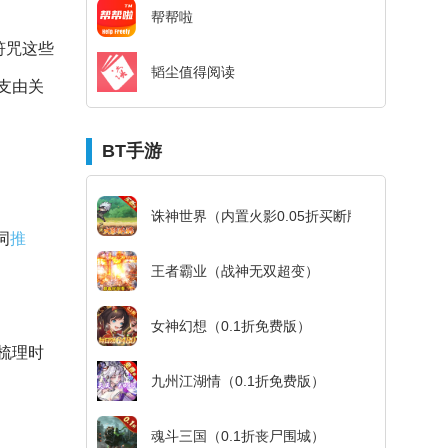
帮帮啦
符咒这些
韬尘值得阅读
支由关
BT手游
诛神世界（内置火影0.05折买断版）
词
推
王者霸业（战神无双超变）
女神幻想（0.1折免费版）
梳理时
九州江湖情（0.1折免费版）
魂斗三国（0.1折丧尸围城）