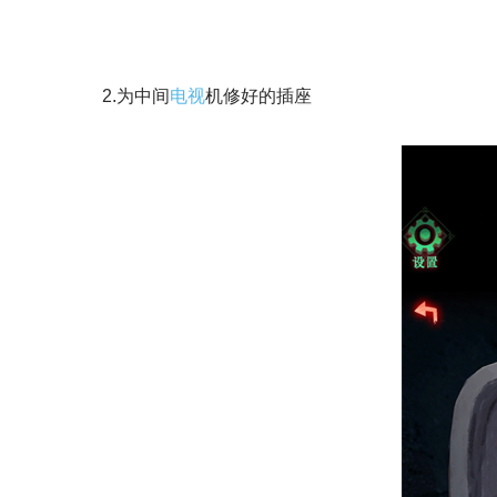
2.为中间
电视
机修好的插座