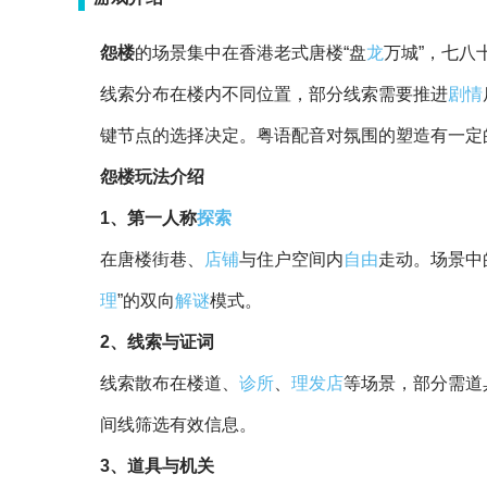
怨楼
的场景集中在香港老式唐楼“盘
龙
万城”，七八
线索分布在楼内不同位置，部分线索需要推进
剧情
键节点的选择决定。粤语配音对氛围的塑造有一定
怨楼玩法介绍
1、第一人称
探索
在唐楼街巷、
店铺
与住户空间内
自由
走动。场景中
理
”的双向
解谜
模式。
2、线索与证词
线索散布在楼道、
诊所
、
理发店
等场景，部分需道
间线筛选有效信息。
3、道具与机关