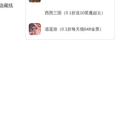
隐藏线
西西三国（0.1折送10星魔赵云）
逍遥游（0.1折每天领648金票）