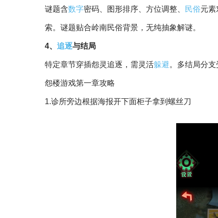
谜题含
数字
密码、图形排序、方位调整、
民俗
元素
索。谜题贴合岭南民俗背景，无纯抽象解谜。
4、
追逐
与结局
特定章节穿插怨灵追逐，需灵活
躲避
。多结局分支
怨楼游戏第一章攻略
1.诊所旁边根据海报开下面柜子拿到螺丝刀