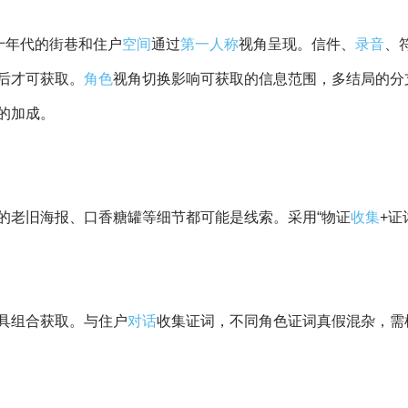
十年代的街巷和住户
空间
通过
第一人称
视角呈现。信件、
录音
、
后才可获取。
角色
视角切换影响可获取的信息范围，多结局的分
的加成。
的老旧海报、口香糖罐等细节都可能是线索。采用“物证
收集
+证
具组合获取。与住户
对话
收集证词，不同角色证词真假混杂，需