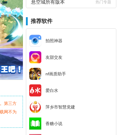
悬空城所有版本
热门专题
推荐软件
拍照神器
友甜交友
nf画质助手
爱白水
。第三方
萍乡市智慧党建
载网不为
香糖小说