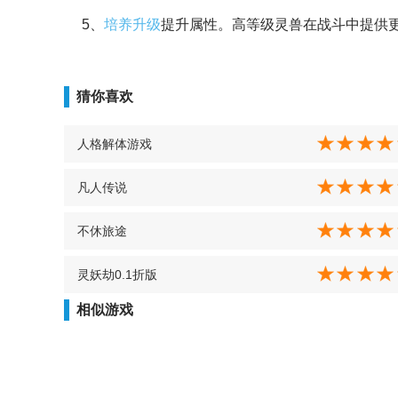
5、
培养
升级
提升属性。高等级灵兽在战斗中提供
猜你喜欢
人格解体游戏
凡人传说
不休旅途
灵妖劫0.1折版
相似游戏