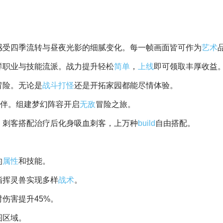
感受四季流转与昼夜光影的细腻变化。每一帧画面皆可作为
艺术
样职业与技能流派。战力提升轻松
简单
，
上线
即可领取丰厚收益
冒险。无论是
战斗
打怪
还是开拓家园都能尽情体验。
同伴。组建梦幻阵容开启
无敌
冒险之旅。
。刺客搭配治疗后化身吸血刺客，上万种
build
自由搭配。
的
属性
和技能。
指挥灵兽实现多样
战术
。
时伤害提升45%。
图区域。