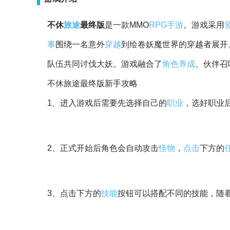
不休
旅途
最终版
是一款MMO
RPG
手游
。游戏采用
事
围绕一名意外
穿越
到绘卷妖魔世界的穿越者展开
队伍共同讨伐大妖。游戏融合了
角色
养成
、伙伴召
不休旅途最终版新手攻略
1、进入游戏后需要先选择自己的
职业
，选好职业
2、正式开始后角色会自动攻击
怪物
，
点击
下方的
3、点击下方的
技能
按钮可以搭配不同的技能，随