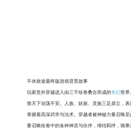
不休旅途最终版游戏背景故事
玩家意外穿越进入由三千绘卷叠合而成的
奇幻
世界
致天下动荡不安。人族、妖族、灵族三足鼎立，表
掌握着高深武学与法术。穿越者被神秘力量召唤至
要召唤绘卷中的各种神灵与伙伴，缔结羁绊，骑乘