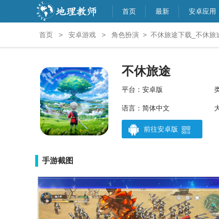
首页
最新
安卓应用
首页
>
安卓游戏
>
角色扮演
>
不休旅途下载_不休旅
不休旅途
平台：安卓版
语言：简体中文
大
前往安卓版
手游截图