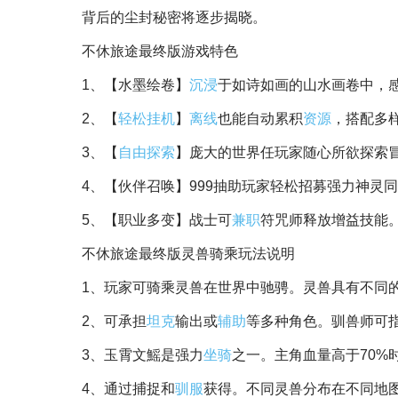
背后的尘封秘密将逐步揭晓。
不休旅途最终版游戏特色
1、【水墨绘卷】
沉浸
于如诗如画的山水画卷中，
2、【
轻松
挂机
】
离线
也能自动累积
资源
，搭配多
3、【
自由
探索
】庞大的世界任玩家随心所欲探索
4、【伙伴召唤】999抽助玩家轻松招募强力神灵
5、【职业多变】战士可
兼职
符咒师释放增益技能
不休旅途最终版灵兽骑乘玩法说明
1、玩家可骑乘灵兽在世界中驰骋。灵兽具有不同
2、可承担
坦克
输出或
辅助
等多种角色。驯兽师可
3、玉霄文鰩是强力
坐骑
之一。主角血量高于70%
4、通过捕捉和
驯服
获得。不同灵兽分布在不同地