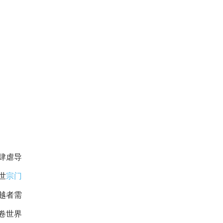
肆虐导
世
宗门
越者需
卷世界