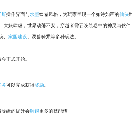
竖屏
操作界面与
水墨
绘卷风格，为玩家呈现一个如诗如画的
仙侠
。大妖肆虐，世界动荡不安，穿越者需召唤绘卷中的神灵与伙伴
唤、
家园
建设
、灵兽骑乘等多种玩法。
后会正式开始。
任务
可以完成获得
奖励
。
着等级的提升会
解锁
更多的技能槽。