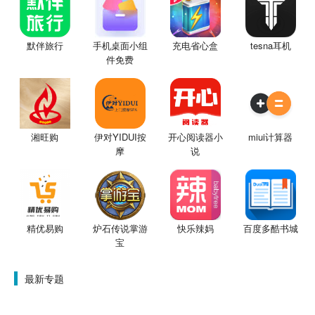
默伴旅行
手机桌面小组
充电省心盒
tesna耳机
件免费
湘旺购
伊对YIDUI按
开心阅读器小
miui计算器
摩
说
精优易购
炉石传说掌游
快乐辣妈
百度多酷书城
宝
最新专题