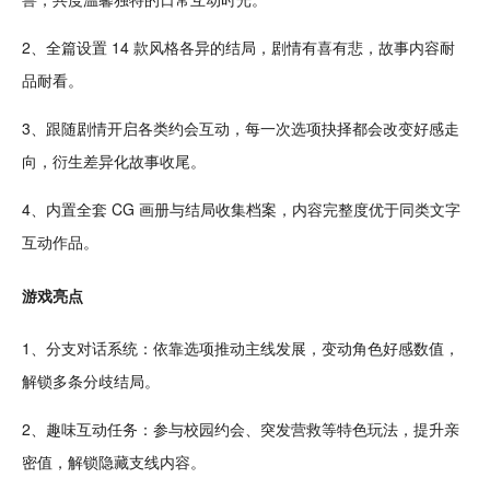
2、全篇设置 14 款风格各异的结局，剧情有喜有悲，故事内容耐
品耐看。
3、跟随剧情开启各类
约会
互动，每一次选项抉择都会改变好感走
向，衍生差异化故事收尾。
4、内置全套 CG 画册与结局收集档案，内容完整度优于同类文字
互
动作
品。
游戏亮点
1、分支
对话
系统：依靠选项推动主线
发展
，变动
角色
好感数值，
解锁多条分歧结局。
2、
趣味
互动
任务
：参与
校园
约会、突发营救等特色玩法，提升亲
密值，解锁隐藏支线内容。