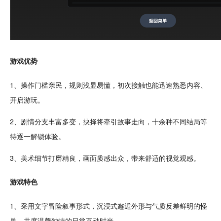
游戏优势
1、操作门槛亲民，规则浅显易懂，初次接触也能迅速熟悉内容、
开启游玩。
2、剧情分支丰富多变，抉择将牵引故事走向，十余种不同结局等
待逐一
解锁
体验。
3、
美术
细节打磨精良，画面质感出众，带来
舒适
的视觉观感。
游戏特色
1、采用
文字
冒险
叙事
形式，
沉浸
式邂逅外形与气质反差鲜明的怪
兽，共度
温馨
独特的日常
互动
时光。