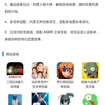
3、藏品收集玩法：积攒
人物
卡牌
、解锁原
画画
廊，
随时
回看
经典
剧情片段。
4、多语种适配：内置五种切换语言，适配各地爱好者游玩。
5、沉浸式听觉观感：搭配 ASMR 立体
音效
，依托反差人设剧本，
体验别样的
奇幻
恋爱故事。
相似游戏
三国志8威力
仙剑奇侠传1
梦幻模拟战2
植物大战僵尸
加强版
安卓单机版
单机版
英文版