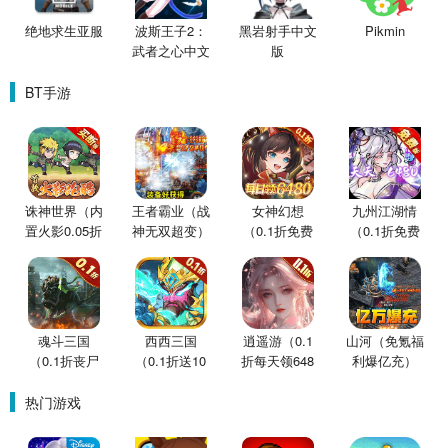
绝地求生亚服
波斯王子2：
黑岩射手中文
Pikmin
武者之心中文
版
版
BT手游
诛神世界（内
王者霸业（战
女神幻想
九州江湖情
置火影0.05折
神无双超变）
（0.1折免费
（0.1折免费
买断版）
版）
版）
魂斗三国
西西三国
逍遥游（0.1
山河（免氪福
（0.1折丧尸
（0.1折送10
折每天领648
利爆亿充）
围城）
星魔赵云）
金票）
热门游戏