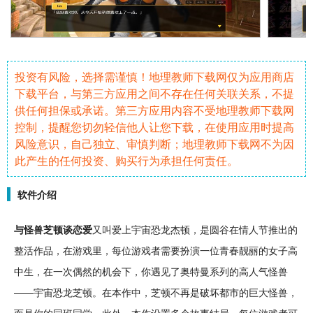
投资有风险，选择需谨慎！地理教师下载网仅为应用商店
下载平台，与第三方应用之间不存在任何关联关系，不提
供任何担保或承诺。第三方应用内容不受地理教师下载网
控制，提醒您切勿轻信他人让您下载，在使用应用时提高
风险意识，自己独立、审慎判断；地理教师下载网不为因
此产生的任何投资、购买行为承担任何责任。
软件介绍
与
怪兽
芝顿谈
恋爱
又叫爱上宇宙
恐
龙
杰顿，是圆谷在
情人节
推出的
整活
作品，在游戏里，每位游戏者需要扮演一位青春靓丽的女子
高
中生
，在一次偶然的机会下，你遇见了
奥特曼
系列的高人气怪兽
——宇宙恐龙芝顿。在本作中，芝顿不再是
破坏
都市
的巨大怪兽，