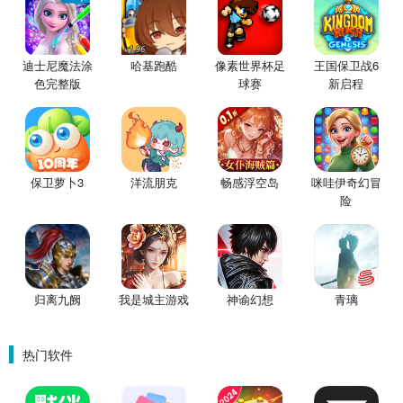
迪士尼魔法涂
哈基跑酷
像素世界杯足
王国保卫战6
色完整版
球赛
新启程
保卫萝卜3
洋流朋克
畅感浮空岛
咪哇伊奇幻冒
险
归离九阙
我是城主游戏
神谕幻想
青璃
热门软件