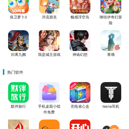
保卫萝卜3
洋流朋克
畅感浮空岛
咪哇伊奇幻冒
险
归离九阙
我是城主游戏
神谕幻想
青璃
热门软件
默伴旅行
手机桌面小组
充电省心盒
tesna耳机
件免费