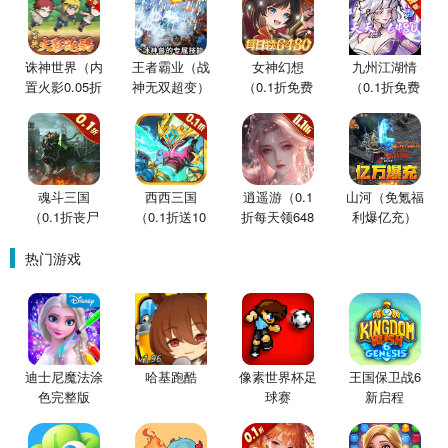
诛神世界（内
王者霸业（战
女神幻想
九州江湖情
置火影0.05折
神无双超变）
（0.1折免费
（0.1折免费
买断版）
版）
版）
魂斗三国
西西三国
逍遥游（0.1
山河（免氪福
（0.1折丧尸
（0.1折送10
折每天领648
利爆亿充）
围城）
星魔赵云）
金票）
热门游戏
迪士尼魔法涂
哈基跑酷
像素世界杯足
王国保卫战6
色完整版
球赛
新启程