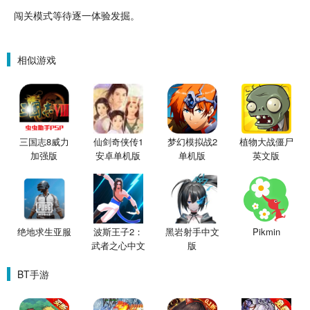
闯关模式等待逐一体验发掘。
相似游戏
三国志8威力
仙剑奇侠传1
梦幻模拟战2
植物大战僵尸
加强版
安卓单机版
单机版
英文版
绝地求生亚服
波斯王子2：
黑岩射手中文
Pikmin
武者之心中文
版
版
BT手游