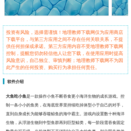
投资有风险，选择需谨慎！地理教师下载网仅为应用商店
下载平台，与第三方应用之间不存在任何关联关系，不提
供任何担保或承诺。第三方应用内容不受地理教师下载网
控制，提醒您切勿轻信他人让您下载，在使用应用时提高
风险意识，自己独立、审慎判断；地理教师下载网不为因
此产生的任何投资、购买行为承担任何责任。
软件介绍
大鱼吃
小鱼
是一款操作小鱼不断吞食更小
海洋
生物的
成长
游戏。控
制一条小小的鱼类，在海底世界里持续吃掉体型小于自己的对手，
直到自身成长为能够
吞噬
鲸鱼的海中霸主。游戏内设置数十种海洋
生物，从浮游生物到中型鱼群再到巨型鲸类，每一阶段需吞食固定