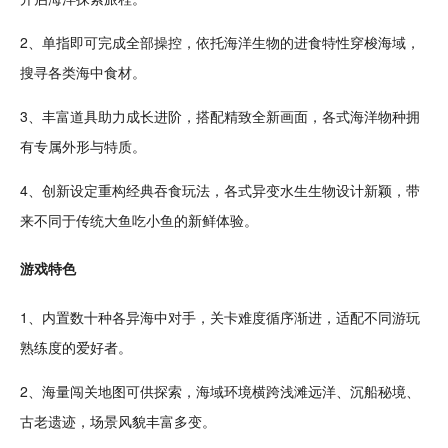
2、单指即可完成全部操控，依托海洋生物的进食特性穿梭海域，
搜寻各类海中食材。
3、丰富道具助力成长进阶，搭配精致全新画面，各式海洋物种拥
有专属外形与特质。
4、创新设定重构
经典
吞食玩法，各式异变水生生物
设计
新颖，带
来不同于传统大鱼吃小鱼的新鲜体验。
游戏特色
1、内置数十种各异海中对手，
关卡
难度循序渐进，适配不同游玩
熟练度的爱好者。
2、海量
闯关
地图可供探索，海域环境横跨浅滩远洋、沉船秘境、
古老遗迹，场景风貌丰富多变。