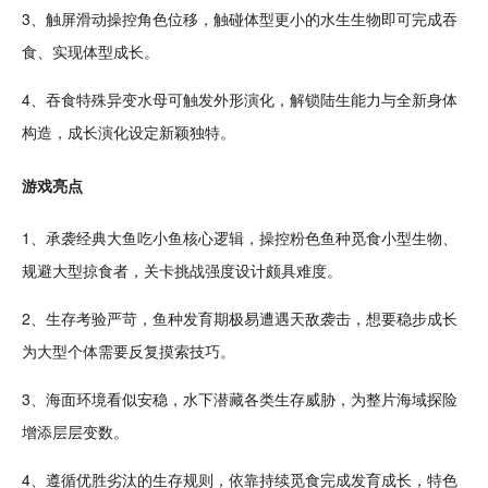
3、触屏滑动操控
角色
位移，触碰体型更小的水生生物即可完成吞
食、实现体型成长。
4、吞食特殊异变水母可触发外形演化，
解锁
陆生能力与全新身体
构造，成长演化设定新颖独特。
游戏亮点
1、承袭经典大鱼吃小鱼核心
逻辑
，操控
粉色
鱼种觅食小型生物、
规避
大型
掠食者，关卡
挑战
强度设计颇具难度。
2、
生存
考验
严苛，鱼种发育期极易遭遇天敌袭击，想要稳步成长
为大型个体需要反复摸索技巧。
3、海面环境看似安稳，水下潜藏各类生存威胁，为整片海域
探险
增添层层变数。
4、遵循优胜劣汰的生存规则，依靠持续觅食完成发育成长，特色