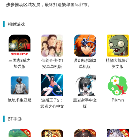
步步推动区域发展，最终打造繁华国际
都市
。
相似游戏
三国志8威力
仙剑奇侠传1
梦幻模拟战2
植物大战僵尸
加强版
安卓单机版
单机版
英文版
绝地求生亚服
波斯王子2：
黑岩射手中文
Pikmin
武者之心中文
版
版
BT手游