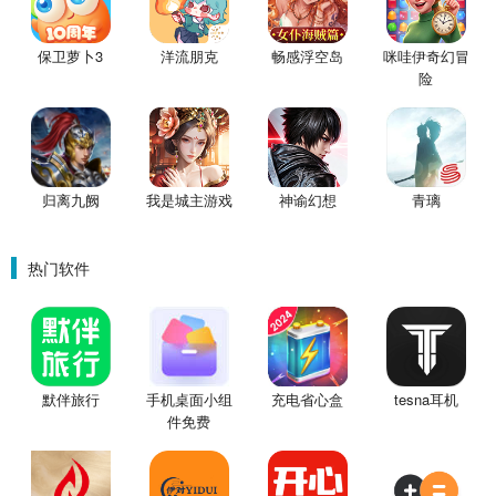
保卫萝卜3
洋流朋克
畅感浮空岛
咪哇伊奇幻冒
险
归离九阙
我是城主游戏
神谕幻想
青璃
热门软件
默伴旅行
手机桌面小组
充电省心盒
tesna耳机
件免费