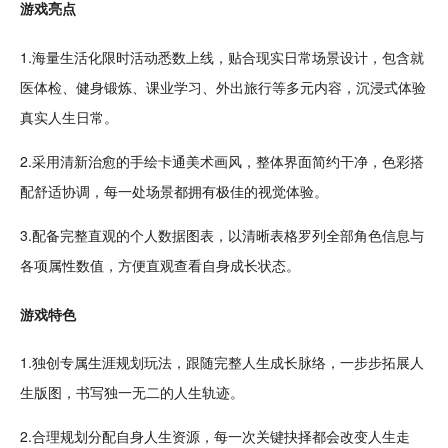
游戏亮点
1.海量生活化限时活动悉数上线，贴合现实日常场景
设计
，包含就
医
体检
、
健身
锻炼、课业
学习
、外出
旅行
等多元内容，
沉浸
式体验
真实人生日常。
2.采用
清新
治愈
的
手绘
卡通
美术
画风，整体界面
简约
干净，色彩搭
配
舒适
协调，每一处场景都拥有极佳的视觉体验。
3.配备完整直观的个人
数据
图表，以清晰表格罗列全部角色信息与
各项属性数值，方便直观查看自身成长状态。
游戏特色
1.独创专属生涯规划玩法，跟随完整人生成长脉络，一步步拓展人
生版图，书写独一无二的人生轨迹。
2.合理规划分配自身人生
资源
，每一次关键抉择都会改变人生走