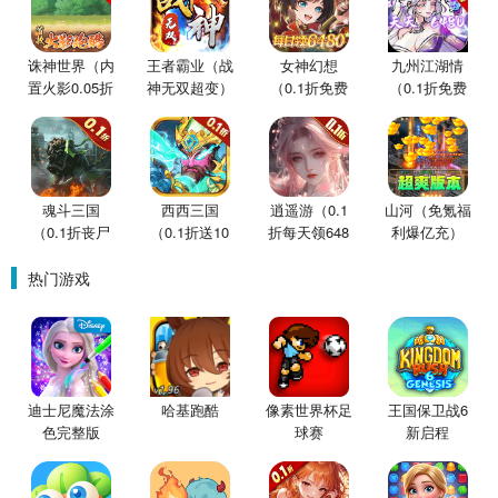
诛神世界（内
王者霸业（战
女神幻想
九州江湖情
置火影0.05折
神无双超变）
（0.1折免费
（0.1折免费
买断版）
版）
版）
魂斗三国
西西三国
逍遥游（0.1
山河（免氪福
（0.1折丧尸
（0.1折送10
折每天领648
利爆亿充）
围城）
星魔赵云）
金票）
热门游戏
迪士尼魔法涂
哈基跑酷
像素世界杯足
王国保卫战6
色完整版
球赛
新启程