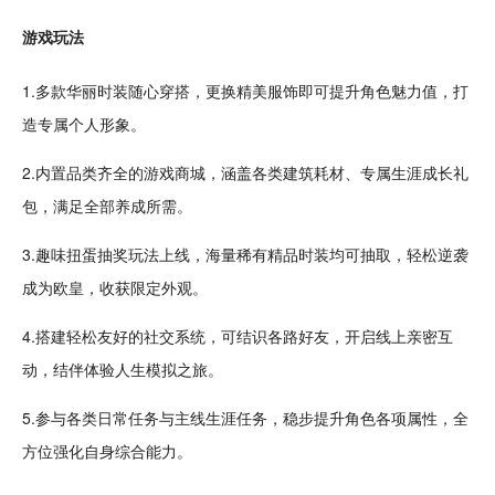
游戏玩法
1.多款华丽
时装
随心
穿搭
，更换精美服饰即可提升
角色
魅力值，打
造专属个人形象。
2.内置品类齐全的游戏商城，涵盖各类
建筑
耗材、专属生涯
成长
礼
包，满足全部
养成
所需。
3.趣味扭蛋抽奖玩法
上线
，海量稀有
精品
时装均可抽取，
轻松
逆袭
成为欧皇，收获限定外观。
4.搭建轻松友好的
社交
系统，可结识各路好友，开启线上亲密
互
动
，结伴体验
人生模拟
之旅。
5.参与各类日常任务与主线生涯任务，稳步提升角色各项
属性
，全
方位强化自身综合能力。