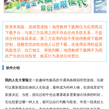
投资有风险，选择需谨慎！地理教师下载网仅为应用商店
下载平台，与第三方应用之间不存在任何关联关系，不提
供任何担保或承诺。第三方应用内容不受地理教师下载网
控制，提醒您切勿轻信他人让您下载，在使用应用时提高
风险意识，自己独立、审慎判断；地理教师下载网不为因
此产生的任何投资、购买行为承担任何责任。
软件介绍
我的
人生
大
冒险
是一款
趣味
性极高的
卡通
风格
模拟
经营
游戏。玩家
可以重新规划自身的人生轨迹，最终成为何种
人物
，在游戏里皆可
直接决定。当然，游玩过程中也会遭遇诸多需要做出抉择的时刻，
无论想要过哪一种人生，都可以自行判断与取舍。毕竟一段美好人