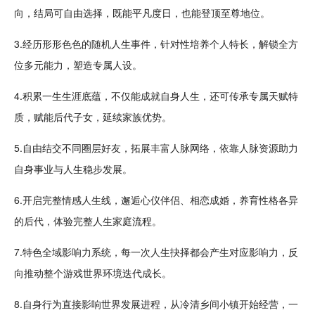
向，结局可
自由
选择，既能平凡度日，也能登顶至尊地位。
3.经历形形色色的
随机
人生事件，针对性
培养
个人特长，
解锁
全方
位多元能力，塑造专属人设。
4.积累一生生涯底蕴，不仅能成就自身人生，还可传承专属
天赋
特
质，赋能后代子女，延续家族优势。
5.自由结交不同圈层好友，拓展丰富人脉网络，依靠人脉资源助力
自身事业与人生稳步
发展
。
6.开启完整情
感人
生线，邂逅心仪伴侣、相恋成婚，养育性格各异
的后代，体验完整人生家庭流程。
7.特色全域影响力系统，每一次人生抉择都会产生对应影响力，反
向推动整个游戏世界环境迭代成长。
8.自身行为直接影响世界发展进程，从冷清乡间
小镇
开始经营，一